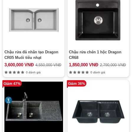
Chậu rửa đá nhân tạo Dragon
Chậu rửa chén 1 hộc Dragon
CR05 Muối tiêu nhạt
CR68
3,600,000 VNĐ
1,850,000 VNĐ
4,550,000 VNĐ
2,790,000 VNĐ
0 đánh giá
0 đánh giá
Giảm 47%
Giảm 36%