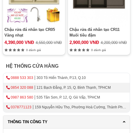
Chậu rửa đá nhân tạo CR05
Chậu rửa đá nhân tạo CR11
Vàng nhạt
Muối tiêu đậm
4,390,000 VNĐ
2,900,000 VNĐ
4,550,000 VNĐ
4,200,000 VNĐ
0 đánh giá
0 đánh giá
HỆ THỐNG CỬA HÀNG
0888 533 303
303 Tô Hiến Thành, P.13, Q.10
0854 320 088
121 Bạch Đằng, P. 15, Q. Bình Thạnh, TPHCM
0987 863 580
535 Tân Sơn, P. 12, Q. Gò Vấp, TPHCM
0378771123
159 Nguyễn Hữu Thọ, Phường Hoà Cường, Thành Phố
Đà Nẵng
THÔNG TIN CÔNG TY