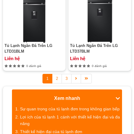
Tủ Lạnh Ngăn Đá Trên LG
Tủ Lạnh Ngăn Đá Trên LG
LTD31BLM
LTD37BLM
Liên hệ
Liên hệ
0 đánh giá
0 đánh giá
1
2
3
Xem nhanh
Sự quan trọng của tủ lạnh đơn trong không gian bếp
Lợi ích của tủ lạnh 1 cánh với thiết kế hiện đại và đa
năng
Thiết kế hiện đại của tủ lạnh đơn