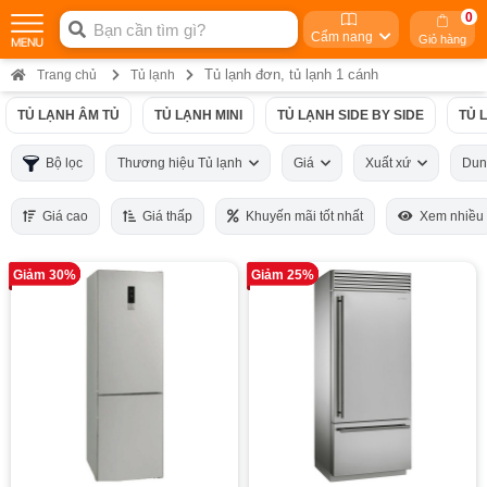
0
Cẩm nang
Giỏ hàng
Tủ lạnh đơn, tủ lạnh 1 cánh
Trang chủ
Tủ lạnh
TỦ LẠNH ÂM TỦ
TỦ LẠNH MINI
TỦ LẠNH SIDE BY SIDE
TỦ 
Bộ lọc
Thương hiệu Tủ lạnh
Giá
Xuất xứ
Dun
Giá cao
Giá thấp
Khuyến mãi tốt nhất
Xem nhiều
Giảm 30%
Giảm 25%