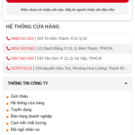
cho gia đình. Với vai trò không thể thiếu như vậy, tủ lạnh
Hiện chưa có nhận xét nào. Hãy là người nhận xét đầu tiên
ngày càng được nâng cấp và phát triển với những tính
năng và thiết kế hiện đại.
HỆ THỐNG CỬA HÀNG
Lợi Ích Của Tủ Lạnh 1 Cánh Với Thiết Kế
Hiện Đại Và Đa Năng
0888 533 303
303 Tô Hiến Thành, P.13, Q.10
0854 320 088
121 Bạch Đằng, P. 15, Q. Bình Thạnh, TPHCM
Trong số các loại tủ lạnh có sẵn trên thị trường, tủ lạnh 1
0987 863 580
535 Tân Sơn, P. 12, Q. Gò Vấp, TPHCM
cửa đang trở thành lựa chọn phổ biến cho nhiều gia đình.
Với thiết kế đơn giản, nhưng hiện đại và đa năng, nó
0378771123
159 Nguyễn Hữu Thọ, Phường Hoà Cường, Thành Phố
mang lại nhiều lợi ích cho không gian bếp.
Đà Nẵng
THÔNG TIN CÔNG TY
Thiết Kế Hiện Đại Của Tủ Lạnh Đơn
Giới thiệu
Phong cách thiết kế hiện đại
Hệ thống cửa hàng
Tuyển dụng
Tủ lạnh đơn thiết kế hiện đại thường có hình dáng gọn
Bán hàng doanh nghiệp
nhẹ, thân thiện với môi trường và dễ dàng phối hợp với
Cam kết chất lượng
bất kỳ không gian bếp nào. Các đường cong tinh tế, mặt
Đội ngũ nhân sự
trước bóng bẩy và các chi tiết vượt trội mang lại vẻ đẹp