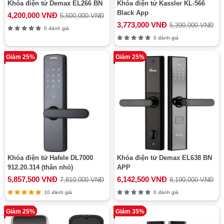
Khóa điện tử Demax EL266 BN
Khóa điện tử Kassler KL-566
Black App
4,200,000 VNĐ
5,600,000 VNĐ
3,773,000 VNĐ
5,390,000 VNĐ
0 đánh giá
0 đánh giá
Giảm 25%
Giảm 25%
Khóa điện tử Hafele DL7000
Khóa điện tử Demax EL638 BN
912.20.314 (thân nhỏ)
APP
5,857,500 VNĐ
6,142,500 VNĐ
7,810,000 VNĐ
8,190,000 VNĐ
10 đánh giá
0 đánh giá
Giảm 25%
Giảm 35%