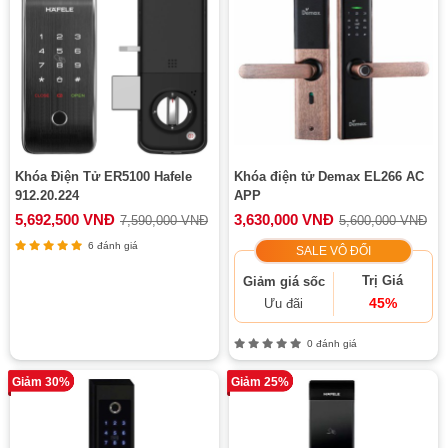
Khóa Điện Tử ER5100 Hafele
Khóa điện tử Demax EL266 AC
912.20.224
APP
5,692,500 VNĐ
3,630,000 VNĐ
7,590,000 VNĐ
5,600,000 VNĐ
6 đánh giá
SALE VÔ ĐỐI
Trị Giá
Giảm giá sốc
45%
Ưu đãi
0 đánh giá
Giảm 30%
Giảm 25%