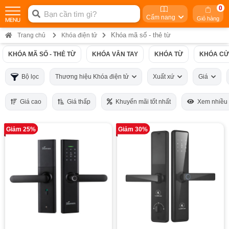
0
Cẩm nang
Giỏ hàng
Khóa mã số - thẻ từ
Trang chủ
Khóa điện tử
KHÓA MÃ SỐ - THẺ TỪ
KHÓA VÂN TAY
KHÓA TỪ
KHÓA CỬ
Bộ lọc
Thương hiệu Khóa điện tử
Xuất xứ
Giá
Giá cao
Giá thấp
Khuyến mãi tốt nhất
Xem nhiều
Giảm 25%
Giảm 30%