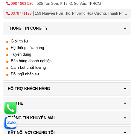
0987 863 580
535 Tân Sơn, P. 12, Q. Gò Vấp, TPHCM
yêu cầu khắt khe của người tiêu dùng.
0378771123
159 Nguyễn Hữu Thọ, Phường Hoà Cường, Thành Phố
Để sum up, việc sử dụng khóa mã số - thẻ từ để bảo vệ
Đà Nẵng
căn nhà của bạn là một giải pháp an toàn và tiện lợi. Tuy
THÔNG TIN CÔNG TY
nhiên, để đảm bảo tính an toàn và chất lượng, bạn nên
lựa chọn sản phẩm từ các thương hiệu uy tín và được
Giới thiệu
đánh giá cao. Hãy bảo vệ căn nhà của bạn với khóa mã
Hệ thống cửa hàng
số - thẻ từ chất lượng cao!
Tuyển dụng
Bán hàng doanh nghiệp
Cam kết chất lượng
Đội ngũ nhân sự
HỖ TRỢ KHÁCH HÀNG
LIÊN HỆ
THÔNG TIN KHUYẾN MÃI
KẾT NỐI VỚI CHÚNG TÔI