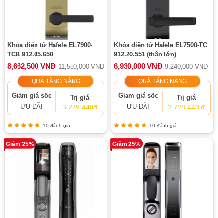
Khóa điện tử Hafele EL7900-
Khóa điện tử Hafele EL7500-TC
TCB 912.05.650
912.20.551 (thân lớn)
8,662,500 VNĐ
6,930,000 VNĐ
11,550,000 VNĐ
9,240,000 VNĐ
QUÀ TẶNG NÀNG
QUÀ TẶNG NÀNG
Giảm giá sốc
Giảm giá sốc
Trị giá
Trị giá
ƯU ĐÃI
ƯU ĐÃI
3.289.440đ
2.728.440 đ
10 đánh giá
10 đánh giá
Giảm 25%
Giảm 25%