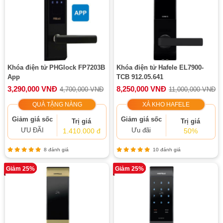
Khóa điện tử PHGlock FP7203B
Khóa điện tử Hafele EL7900-
App
TCB 912.05.641
3,290,000 VNĐ
8,250,000 VNĐ
4,700,000 VNĐ
11,000,000 VNĐ
QUÀ TẶNG NÀNG
XẢ KHO HAFELE
Giảm giá sốc
Giảm giá sốc
Trị giá
Trị giá
ƯU ĐÃI
Ưu đãi
1.410.000 đ
50%
8 đánh giá
10 đánh giá
Giảm 25%
Giảm 25%