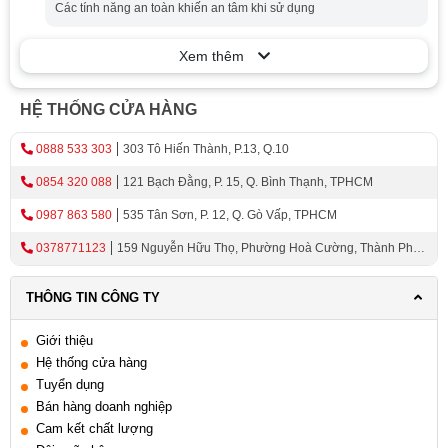
Các tính năng an toàn khiến an tâm khi sử dụng
Mã sản phẩm:
912.05.641.
Xem thêm
Chất liệu:
Hợp kim nhôm, kẽm, nhựa ABS.
Nguồn điện:
6V (8
pin Alkaline
AA).
Nguồn điện khẩn cấp:
Pin Alkaline 9V.
HỆ THỐNG CỬA HÀNG
Độ dày cửa phù hợp:
38 - 90mm.
0888 533 303
303 Tô Hiến Thành, P.13, Q.10
Độ dày đố cửa:
120mm.
Kích thước mặt ngoài:
73.5 x 302.5 x 25.5 mm.
0854 320 088
121 Bạch Đằng, P. 15, Q. Bình Thạnh, TPHCM
Kích thước mặt trong:
78.5 x 310.5 x 35 mm.
0987 863 580
535 Tân Sơn, P. 12, Q. Gò Vấp, TPHCM
Bảo hành:
12 tháng tại nhà.
Hafele EL7900-TCB 912.05.641 là giải pháp an ninh toàn
0378771123
159 Nguyễn Hữu Thọ, Phường Hoà Cường, Thành Phố
diện, mang đến sự tiện nghi và an tâm cho ngôi nhà của
Đà Nẵng
bạn. Với thiết kế sang trọng, tính năng thông minh và độ
THÔNG TIN CÔNG TY
bền cao, Hafele EL7900-TCB 912.05.641 xứng đáng là
sự lựa chọn hàng đầu cho cuộc sống hiện đại.
Giới thiệu
Hệ thống cửa hàng
Tuyển dụng
Bán hàng doanh nghiệp
Cam kết chất lượng