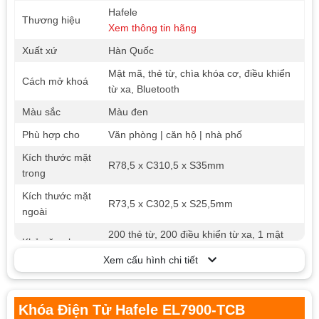
Hafele
Thương hiệu
Xem thông tin hãng
Xuất xứ
Hàn Quốc
Mật mã, thẻ từ, chìa khóa cơ, điều khiển
Cách mở khoá
từ xa, Bluetooth
Màu sắc
Màu đen
Phù hợp cho
Văn phòng | căn hộ | nhà phố
Kích thước mặt
R78,5 x C310,5 x S35mm
trong
Kích thước mặt
R73,5 x C302,5 x S25,5mm
ngoài
200 thẻ từ, 200 điều khiển từ xa, 1 mật
Khả năng lưu
khẩu chủ, mật khẩu người dùng không
trữ
Xem cấu hình chi tiết
giới hạn
Chức năng tạo mật khẩu có thời hạn theo
thời gian thực
Khóa Điện Tử Hafele EL7900-TCB