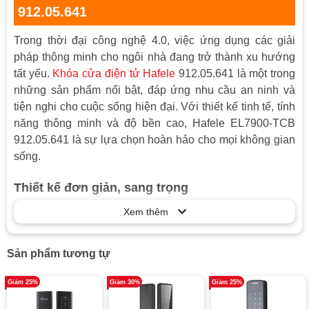
Quản lý khóa với quyền admin, user
Tính năng
912.05.641
Tích hợp cảm biến báo cháy
Chức năng chống sao chép mật khẩu,
Trong thời đại công nghệ 4.0, việc ứng dụng các giải
bằng cách sử dụng kèm mật mã ảo
pháp thông minh cho ngôi nhà đang trở thành xu hướng
Nhôm, Kẽm, nhựa ABS, sơn phủ kim loại
tất yếu.
Khóa cửa điện tử Hafele
912.05.641 là một trong
Vật liệu
3 lớp
những sản phẩm nổi bật, đáp ứng nhu cầu an ninh và
Nguồn điện
6V ( 8 viên pin alkaline, loại 1,5V, cỡ AA )
tiện nghi cho cuộc sống hiện đại. Với thiết kế tinh tế, tính
năng thông minh và độ bền cao, Hafele EL7900-TCB
Nguồn khẩn
Pin alkaline 9V
912.05.641 là sự lựa chọn hoàn hảo cho mọi không gian
cấp
sống.
Độ dày cửa
38 - 90mm
Thiết kế đơn giản, sang trọng
Đố cửa
120 mm
Loại cửa
Cửa gỗ
Hafele EL7900-TCB 912.05.641 có thiết thiết kế đơn giản
Xem thêm
nhưng cũng không kém phần sang trọng. Sản phẩm
Kết nối điện
Có
được loại bỏ những chi tiết rườm rà, tập trung vào sự gọn
thoại
Sản phẩm tương tự
gàng với các đường nét bo tròn mềm mại. Ngoài ra, màu
Phụ kiện kèm
2 thẻ từ lớn (85 x 54mm) & 2 thẻ từ nhỏ
đen tuyền của khóa còn toát lên vẻ đẹp thanh lịch, giúp
theo
(45 x 18 mm), 3 chìa khóa cơ
Giảm 25%
Giảm 30%
Giảm 25%
bạn dễ dàng phối hợp với nhiều màu sắc và chất liệu
Mua thêm: