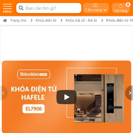
0
Cẩm nang
Giỏ hàng
Khóa điện tử H
Trang chủ
Khóa điện tử
Khóa mã số - thẻ từ