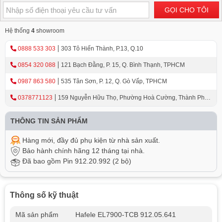
GỌI CHO TÔI
Hệ thống
4
showroom
0888 533 303
303 Tô Hiến Thành, P.13, Q.10
0854 320 088
121 Bạch Đằng, P. 15, Q. Bình Thạnh, TPHCM
0987 863 580
535 Tân Sơn, P. 12, Q. Gò Vấp, TPHCM
0378771123
159 Nguyễn Hữu Thọ, Phường Hoà Cường, Thành Phố
Đà Nẵng
THÔNG TIN SẢN PHẨM
Hàng mới, đầy đủ phụ kiện từ nhà sản xuất.
Bảo hành chính hãng 12 tháng tại nhà.
Đã bao gồm Pin 912.20.992 (2 bộ)
Thông số kỹ thuật
Mã sản phẩm
Hafele EL7900-TCB 912.05.641