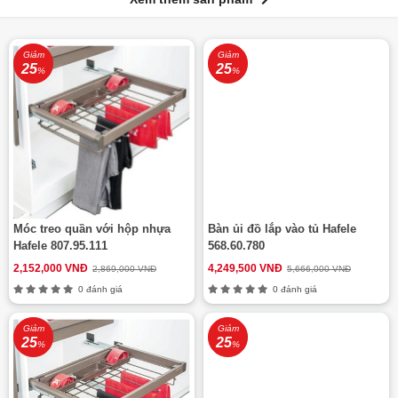
Giảm
Giảm
25
25
%
%
Móc treo quần với hộp nhựa
Bàn ủi đồ lắp vào tủ Hafele
Hafele 807.95.111
568.60.780
2,152,000 VNĐ
4,249,500 VNĐ
2,869,000 VNĐ
5,666,000 VNĐ
0 đánh giá
0 đánh giá
Giảm
Giảm
25
25
%
%