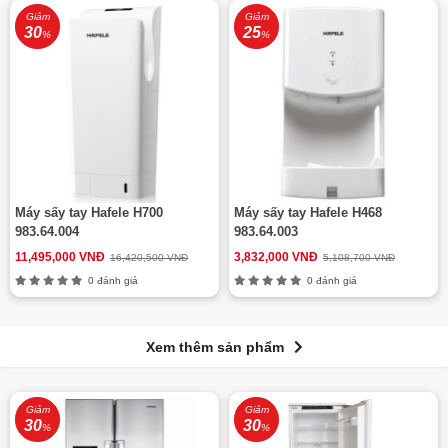
Giảm
Giảm
30
25
%
%
Máy sấy tay Hafele H700
Máy sấy tay Hafele H468
983.64.004
983.64.003
11,495,000 VNĐ
3,832,000 VNĐ
16,420,500 VNĐ
5,108,700 VNĐ
0 đánh giá
0 đánh giá
Xem thêm sản phẩm
Giảm
Giảm
30
30
%
%