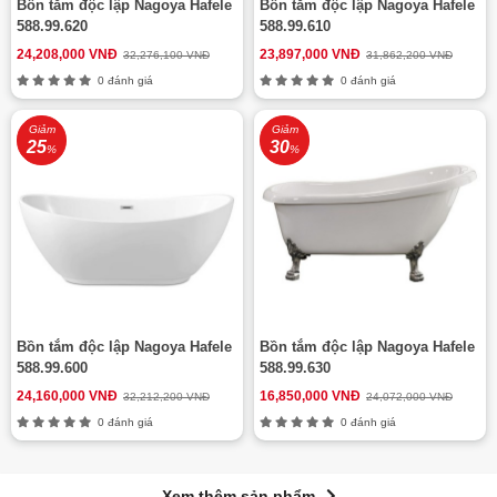
Bồn tắm độc lập Nagoya Hafele
Bồn tắm độc lập Nagoya Hafele
588.99.620
588.99.610
24,208,000 VNĐ
23,897,000 VNĐ
32,276,100 VNĐ
31,862,200 VNĐ
0 đánh giá
0 đánh giá
Giảm
Giảm
25
30
%
%
Bồn tắm độc lập Nagoya Hafele
Bồn tắm độc lập Nagoya Hafele
588.99.600
588.99.630
24,160,000 VNĐ
16,850,000 VNĐ
32,212,200 VNĐ
24,072,000 VNĐ
0 đánh giá
0 đánh giá
Xem thêm sản phẩm