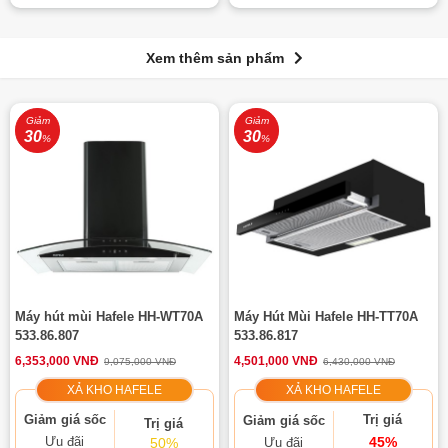
Xem thêm sản phẩm
Giảm
Giảm
30
30
%
%
Máy hút mùi Hafele HH-WT70A
Máy Hút Mùi Hafele HH-TT70A
533.86.807
533.86.817
6,353,000 VNĐ
4,501,000 VNĐ
9,075,000 VNĐ
6,430,000 VNĐ
XẢ KHO HAFELE
XẢ KHO HAFELE
Giảm giá sốc
Trị giá
Giảm giá sốc
Trị giá
Ưu đãi
45%
50%
Ưu đãi