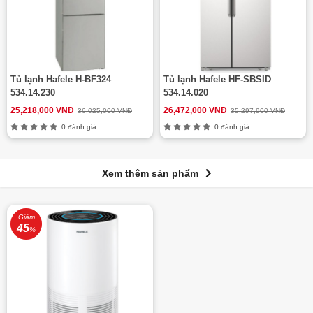
Tủ lạnh Hafele H-BF324
Tủ lạnh Hafele HF-SBSID
534.14.230
534.14.020
25,218,000 VNĐ
26,472,000 VNĐ
36,025,000 VNĐ
35,297,900 VNĐ
0 đánh giá
0 đánh giá
Xem thêm sản phẩm
Giảm
45
%