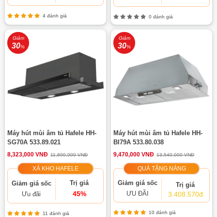
4 đánh giá
0 đánh giá
Giảm
Giảm
30
30
%
%
Máy hút mùi âm tủ Hafele HH-
Máy hút mùi âm tủ Hafele HH-
SG70A 533.89.021
BI79A 533.80.038
8,323,000 VNĐ
9,470,000 VNĐ
11,890,000 VNĐ
13,540,000 VNĐ
XẢ KHO HAFELE
QUÀ TẶNG NÀNG
Trị giá
Giảm giá sốc
Giảm giá sốc
Trị giá
45%
ƯU ĐÃI
3.408.570đ
Ưu đãi
10 đánh giá
11 đánh giá