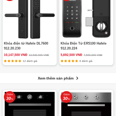
Khóa điện tử Hafele DL7600
Khóa Điện Tử ER5100 Hafele
912.20.230
912.20.224
10,147,500 VNĐ
5,692,500 VNĐ
13,530,000 VNĐ
7,590,000 VNĐ
12 đánh giá
6 đánh giá
Xem thêm sản phẩm
Giảm
Giảm
30
30
%
%