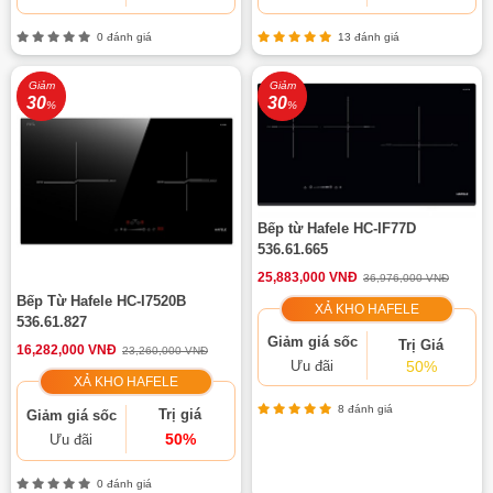
0 đánh giá
13 đánh giá
Giảm
Giảm
30
30
%
%
Bếp từ Hafele HC-IF77D
536.61.665
25,883,000 VNĐ
36,976,000 VNĐ
Bếp Từ Hafele HC-I7520B
XẢ KHO HAFELE
536.61.827
Giảm giá sốc
Trị Giá
16,282,000 VNĐ
23,260,000 VNĐ
Ưu đãi
50%
XẢ KHO HAFELE
8 đánh giá
Trị giá
Giảm giá sốc
50%
Ưu đãi
0 đánh giá