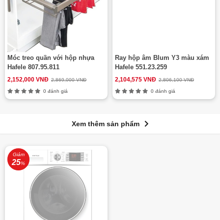
Móc treo quần với hộp nhựa
Ray hộp âm Blum Y3 màu xám
Hafele 807.95.811
Hafele 551.23.259
2,152,000 VNĐ
2,104,575 VNĐ
2,869,000 VNĐ
2,806,100 VNĐ
0 đánh giá
0 đánh giá
Xem thêm sản phẩm
Giảm
25
%