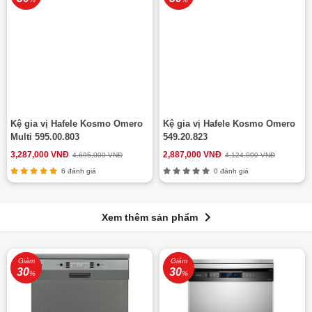
Kệ gia vị Hafele Kosmo Omero
Kệ gia vị Hafele Kosmo Omero
Multi 595.00.803
549.20.823
3,287,000 VNĐ
2,887,000 VNĐ
4,695,000 VNĐ
4,124,000 VNĐ
6 đánh giá
0 đánh giá
Xem thêm sản phẩm
Giảm
Giảm
30
30
%
%