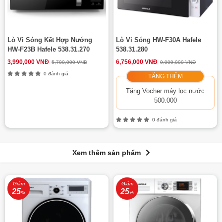
Lò Vi Sóng Kết Hợp Nướng
Lò Vi Sóng HW-F30A Hafele
HW-F23B Hafele 538.31.270
538.31.280
3,990,000 VNĐ
6,756,000 VNĐ
5,700,000 VNĐ
9,009,000 VNĐ
0 đánh giá
TẶNG THÊM
Tặng Vocher máy lọc nước
500.000
0 đánh giá
Xem thêm sản phẩm
Giảm
Giảm
25
25
%
%