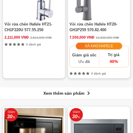
Vòi rửa chén Hafele HT21-
Vòi rửa chén Hafele HT20-
CH1F220U 577.55.250
GH1P259 570.82.400
2,111,000 VNĐ
7,550,000 VNĐ
2,814,500 VNĐ
12,633,000 VNĐ
0 đánh giá
XẢ KHO HAFELE
Trị giá
Giảm giá sốc
40%
Ưu đãi
0 đánh giá
Xem thêm sản phẩm
Giảm
Giảm
30
30
%
%