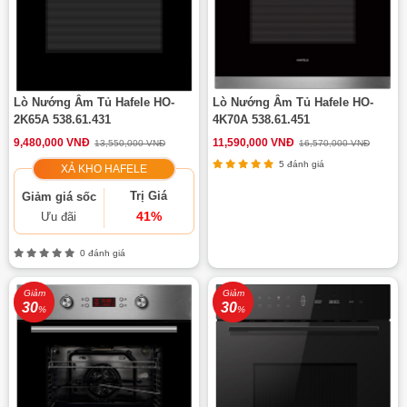
Lò Nướng Âm Tủ Hafele HO-
Lò Nướng Âm Tủ Hafele HO-
2K65A 538.61.431
4K70A 538.61.451
9,480,000 VNĐ
11,590,000 VNĐ
13,550,000 VNĐ
16,570,000 VNĐ
5 đánh giá
XẢ KHO HAFELE
Trị Giá
Giảm giá sốc
41%
Ưu đãi
0 đánh giá
Giảm
Giảm
30
30
%
%