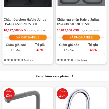
Chậu rửa chén Hafele Julius
Chậu rửa chén Hafele Julius
HS-GD8650 570.35.380
HS-GD8650 570.35.580
10,617,000 VNĐ
10,617,000 VNĐ
14,156,000 VNĐ
14,156,000 VNĐ
XẢ KHO HAFELE
XẢ KHO HAFELE
Trị giá
Trị giá
Giảm giá sốc
Giảm giá sốc
40%
40%
Ưu đãi
Ưu đãi
0 đánh giá
0 đánh giá
Xem thêm sản phẩm
Giảm
Giảm
25
25
%
%