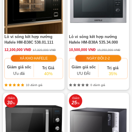
Lò vi sóng kết hợp nướng
Lò vi sóng kết hợp nướng
Hafele HM-B38C 538.01.111
Hafele HM-B38A 535.34.000
12,100,000 VNĐ
10,500,000 VNĐ
17,320,000 VNĐ
15,050,000 VNĐ
XẢ KHO HAFELE
NGÀY ĐÔI 2-2
Giảm giá sốc
Giảm giá sốc
Trị Giá
Trị giá
Ưu đãi
ƯU ĐÃI
40%
35%
10 đánh giá
0 đánh giá
Giảm
Giảm
30
25
%
%