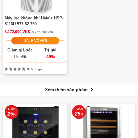
Máy lọc không khí Hafele HSP-
8116U 537.82.730
3,172,000 VNĐ
5,766,200 VNĐ
SALE VÔ ĐỐI
Trị giá
Giảm giá sốc
45%
Ưu đãi
0 đánh giá
Xem thêm sản phẩm
Giảm
Giảm
25
25
%
%