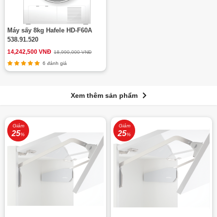
Máy sấy 8kg Hafele HD-F60A
538.91.520
14,242,500 VNĐ
18,990,000 VNĐ
6 đánh giá
Xem thêm sản phẩm
Giảm
Giảm
25
25
%
%