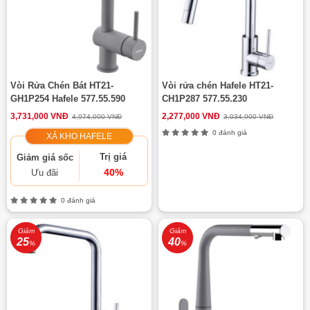
Vòi Rửa Chén Bát HT21-
Vòi rửa chén Hafele HT21-
GH1P254 Hafele 577.55.590
CH1P287 577.55.230
3,731,000 VNĐ
2,277,000 VNĐ
4,974,000 VNĐ
3,034,900 VNĐ
0 đánh giá
XẢ KHO HAFELE
Trị giá
Giảm giá sốc
40%
Ưu đãi
0 đánh giá
Giảm
Giảm
25
40
%
%