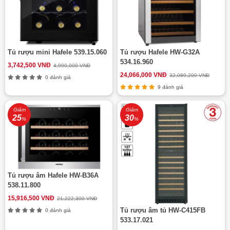
Tủ rượu mini Hafele 539.15.060
Tủ rượu Hafele HW-G32A
534.16.960
3,742,500 VNĐ
4,990,000 VNĐ
24,066,000 VNĐ
32,089,200 VNĐ
0 đánh giá
9 đánh giá
Giảm
Giảm
25
30
%
%
Tủ rượu âm Hafele HW-B36A
538.11.800
15,916,500 VNĐ
21,222,300 VNĐ
Tủ rượu âm tủ HW-C415FB
0 đánh giá
533.17.021