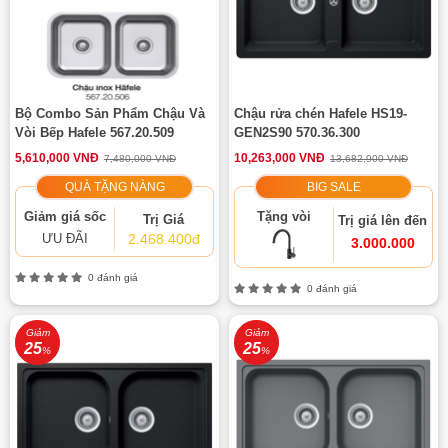
Bộ Combo Sản Phẩm Chậu Và
Chậu rửa chén Hafele HS19-
Vòi Bếp Hafele 567.20.509
GEN2S90 570.36.300
5,610,000 VNĐ
10,263,000 VNĐ
7,480,000 VNĐ
13,682,900 VNĐ
QUÀ TẶNG NÀNG
BIG SALE
Giảm giá sốc
Tặng vòi
Trị Giá
Trị giá lên đến
ƯU ĐÃI
2.468.400đ
3.000.000
0 đánh giá
0 đánh giá
Giảm
Giảm
25
25
%
%