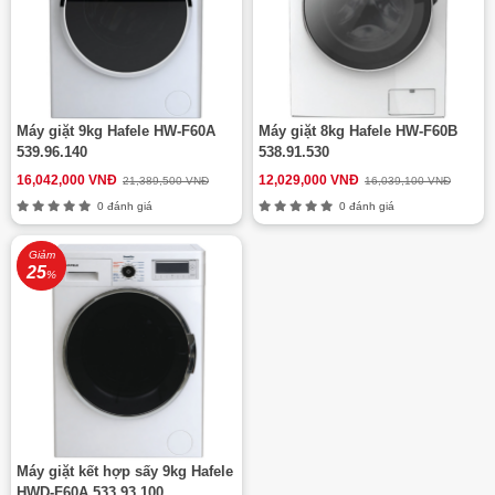
Máy giặt 9kg Hafele HW-F60A
Máy giặt 8kg Hafele HW-F60B
539.96.140
538.91.530
16,042,000 VNĐ
12,029,000 VNĐ
21,389,500 VNĐ
16,039,100 VNĐ
0 đánh giá
0 đánh giá
Giảm
25
%
Máy giặt kết hợp sấy 9kg Hafele
HWD-F60A 533.93.100