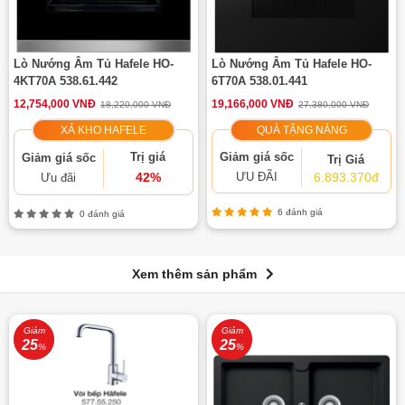
Lò Nướng Âm Tủ Hafele HO-
Lò Nướng Âm Tủ Hafele HO-
4KT70A 538.61.442
6T70A 538.01.441
12,754,000 VNĐ
19,166,000 VNĐ
18,220,000 VNĐ
27,380,000 VNĐ
XẢ KHO HAFELE
QUÀ TẶNG NÀNG
Trị giá
Giảm giá sốc
Giảm giá sốc
Trị Giá
42%
ƯU ĐÃI
6.893.370đ
Ưu đãi
6 đánh giá
0 đánh giá
Xem thêm sản phẩm
Giảm
Giảm
25
25
%
%