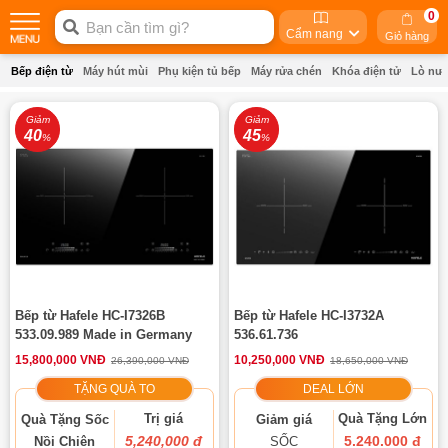
0
Cẩm nang
Giỏ hàng
Bếp điện từ
Máy hút mùi
Phụ kiện tủ bếp
Máy rửa chén
Khóa điện tử
Lò nư
Giảm
Giảm
40
45
%
%
Bếp từ Hafele HC-I7326B
Bếp từ Hafele HC-I3732A
533.09.989 Made in Germany
536.61.736
15,800,000 VNĐ
10,250,000 VNĐ
26,390,000 VNĐ
18,650,000 VNĐ
TẶNG QUÀ TO
DEAL LỚN
Trị giá
Quà Tặng Lớn
Quà Tặng Sốc
Giảm giá
5,240,000 đ
5.240.000 đ
Nồi Chiên
SỐC