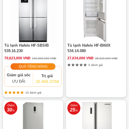
Tủ lạnh Hafele HF-SBSIB
Tủ lạnh Hafele HF-BI60X
539.16.230
534.14.080
70,623,000 VNĐ
27,034,000 VNĐ
100,890,000 VNĐ
38,620,000 VNĐ
0 đánh giá
QUÀ TẶNG NÀNG
Giảm giá sốc
Trị giá
ƯU ĐÃI
25.406.370đ
10 đánh giá
Giảm
Giảm
30
25
%
%