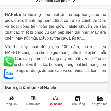
Xem thêm sản phẩm
HAFELE
là thương hiệu thiết bị nhà bếp hàng đầu thế
giới, được thành lập năm 1923, có trụ sở chính tại Đức
và hoạt động trên toàn thế giới. Hafele chuyên về sản
xuất các thiết bị phục vụ căn bếp hiện đại như: Máy rửa
chén, Máy hút mùi, Máy xay trái cây, Bếp từ,...
Với bề dày hoạt động gần 100 năm, thương hiệu
HAFELE cung cấp cho thế giới hàng triệu thiết bị bếp mỗi
năm. Các sản phẩm của hãng này nổi bật với sự đầu tư
và trau chuốt về thiết kế, bổ sung hàng loạt tính năng tiện
ích cho người dùng, độ bền cao và có nhiều cải tiến hiện
đại.
Đánh giá & nhận xét Hafele
5
1 đánh giá
5/5
4
0 đánh giá
Trang Chủ
Danh Mục
Gọi holine
Cửa Hàng
Khuyến mãi
3
0 đánh giá