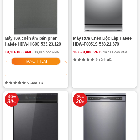
Máy rửa chén âm bán phần
Máy Rửa Chén Độc Lập Hafele
Hafele HDW-HI60C 533.23.120
HDW-F6051S 538.21.370
18,116,000 VNĐ
18,678,000 VNĐ
25,880,000 VNĐ
26,682,000 VNĐ
0 đánh giá
TẶNG THÊM
0 đánh giá
Giảm
Giảm
30
30
%
%