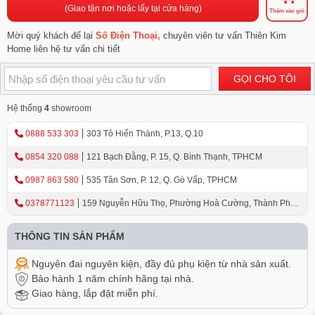
(Giao tận nơi hoặc lấy tại cửa hàng)
Thêm vào giỏ
Mời quý khách để lại
Số Điện Thoại,
chuyên viên tư vấn Thiên Kim
Home liên hệ tư vấn chi tiết
GỌI CHO TÔI
Hệ thống
4
showroom
0888 533 303
303 Tô Hiến Thành, P.13, Q.10
0854 320 088
121 Bạch Đằng, P. 15, Q. Bình Thạnh, TPHCM
0987 863 580
535 Tân Sơn, P. 12, Q. Gò Vấp, TPHCM
0378771123
159 Nguyễn Hữu Thọ, Phường Hoà Cường, Thành Phố
Đà Nẵng
THÔNG TIN SẢN PHẨM
Nguyên đai nguyên kiện, đầy đủ phụ kiện từ nhà sản xuất.
Bảo hành 1 năm chính hãng tại nhà.
Giao hàng, lắp đặt miễn phí.