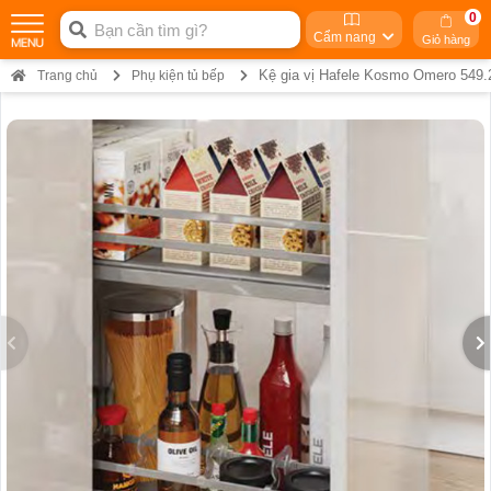
0
Cẩm nang
Giỏ hàng
Kệ gia vị Hafele Kosmo Omero 549.
Trang chủ
Phụ kiện tủ bếp