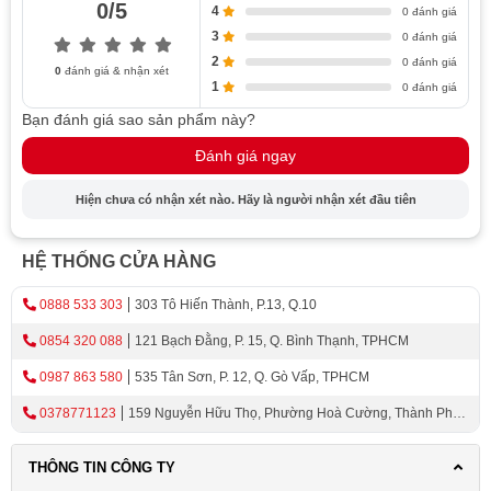
0/5
trở nên êm ái và tiết kiệm thời gian.
4
0 đánh giá
3
0 đánh giá
An toàn và tiện lợi
2
0 đánh giá
0
đánh giá & nhận xét
1
0 đánh giá
Kệ gia vị
Hafele Kosmo Omero 549.20.823
được trang
Bạn đánh giá sao sản phẩm này?
bị tấm chống trượt, giúp cố định vật dụng khi đóng mở,
đảm bảo an toàn cho người sử dụng. Với chiều rộng tủ là
Đánh giá ngay
300mm và chiều sâu lọt lòng là 490mm, sản phẩm này
Hiện chưa có nhận xét nào. Hãy là người nhận xét đầu tiên
hoàn toàn phù hợp với các không gian bếp nhỏ gọn và
hiện đại.
HỆ THỐNG CỬA HÀNG
Chất lượng và độ bền ấn tượng
0888 533 303
303 Tô Hiến Thành, P.13, Q.10
Kệ gia vị
Hafele Kosmo Omero 549.20.823
được hoàn
0854 320 088
121 Bạch Đằng, P. 15, Q. Bình Thạnh, TPHCM
thiện bằng Nano Painting, mang lại vẻ đẹp sang trọng và
tinh tế cho không gian bếp của bạn. Với tải trọng tối đa
0987 863 580
535 Tân Sơn, P. 12, Q. Gò Vấp, TPHCM
lên đến 35kg, sản phẩm này đảm bảo độ bền và chịu lực
0378771123
159 Nguyễn Hữu Thọ, Phường Hoà Cường, Thành Phố
tốt trong quá trình sử dụng.
Đà Nẵng
Nếu bạn đang tìm kiếm những giải pháp nội thất tối ưu
THÔNG TIN CÔNG TY
cho không gian bếp, hãy tham khảo thêm các
Phụ kiện