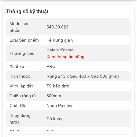
Thông số kỹ thuật
Model sản
549.20.823
phẩm
Loại Sản phẩm
Kệ đựng gia vị
Hafele Kosmo
Thương hiệu
Xem thông tin hãng
Xuất xứ
PRC
Kích thước
Rộng 243 x Sâu 483 x Cao 530 (mm)
Vị trí lắp đặt
Tủ bếp dưới
Chiều rộng tủ
300mm
Chất liệu
Nano Painting
Khay đựng
Có khay
nước
Số tầng
2 tầng