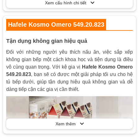
Xem cấu hình chi tiết
Điều khiển
Kéo tay
Kích thước khay có thể tùy chỉnh để phù
Tiện ích
hợp với các loại chai gia vị khác nhau
Hafele Kosmo Omero 549.20.823
Độ chịu lực
35Kg
Tận dụng không gian hiệu quả
Đối với những người yêu thích nấu ăn, việc sắp xếp
không gian bếp một cách khoa học và tiện dụng là điều
vô cùng quan trọng. Với kệ gia vị
Hafele Kosmo Omero
549.20.823
, bạn sẽ có được một giải pháp tối ưu cho hệ
tủ bếp dưới, giúp tận dụng hiệu quả không gian và dễ
dàng tiếp cận các gia vị cần thiết.
Xem thêm