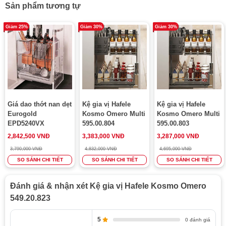
Sản phẩm tương tự
Giảm 25%
Giảm 30%
Giảm 30%
Giá dao thớt nan dẹt
Kệ gia vị Hafele
Kệ gia vị Hafele
Eurogold
Kosmo Omero Multi
Kosmo Omero Multi
EPD5240VX
595.00.804
595.00.803
2,842,500 VNĐ
3,383,000 VNĐ
3,287,000 VNĐ
3,790,000 VNĐ
4,832,000 VNĐ
4,695,000 VNĐ
Thiết kế thông minh và linh hoạt
SO SÁNH CHI TIẾT
SO SÁNH CHI TIẾT
SO SÁNH CHI TIẾT
Một trong những đặc điểm nổi bật của kệ gia vị này là
kích thước khay có thể điều chỉnh phù hợp với các loại
Đánh giá & nhận xét Kệ gia vị Hafele Kosmo Omero
chai gia vị khác nhau. Điều này giúp bạn dễ dàng lựa
549.20.823
chọn và sắp xếp các sản phẩm gia vị theo nhu cầu sử
dụng. Ngoài ra, ray trượt giảm chấn giúp việc đóng mở
5
0 đánh giá