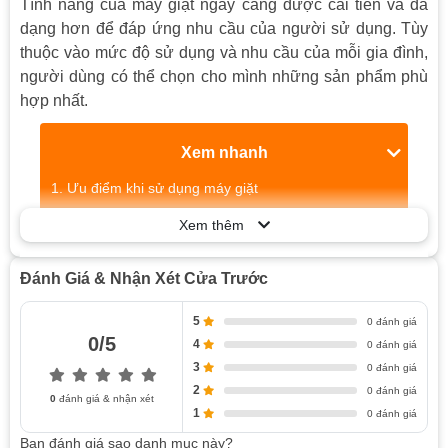
Tính năng của máy giặt ngày càng được cải tiến và đa
dạng hơn để đáp ứng nhu cầu của người sử dụng. Tùy
thuộc vào mức độ sử dụng và nhu cầu của mỗi gia đình,
người dùng có thể chọn cho mình những sản phẩm phù
hợp nhất.
Xem nhanh
Ưu điểm khi sử dụng máy giặt
Chức năng đặc biệt của máy giặt
Xem thêm
Các tiêu chí lựa chọn máy giặt
Dung tích:
Đánh Giá & Nhận Xét Cửa Trước
Tốc độ vắt:
5
Công suất tiêu thụ điện:
0 đánh giá
0/5
4
0 đánh giá
Tính năng giặt:
3
0 đánh giá
Phụ kiện:
2
0 đánh giá
0
đánh giá & nhận xét
Thương hiệu và giá cả:
1
0 đánh giá
Bạn đánh giá sao danh mục này?