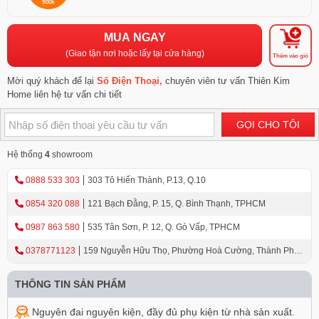
MUA NGAY
(Giao tận nơi hoặc lấy tại cửa hàng)
Thêm vào giỏ
Mời quý khách để lại
Số Điện Thoại,
chuyên viên tư vấn Thiên Kim
Home liên hệ tư vấn chi tiết
GỌI CHO TÔI
Hệ thống
4
showroom
0888 533 303
303 Tô Hiến Thành, P.13, Q.10
0854 320 088
121 Bạch Đằng, P. 15, Q. Bình Thạnh, TPHCM
0987 863 580
535 Tân Sơn, P. 12, Q. Gò Vấp, TPHCM
0378771123
159 Nguyễn Hữu Thọ, Phường Hoà Cường, Thành Phố
Đà Nẵng
THÔNG TIN SẢN PHẨM
Nguyên đai nguyên kiện, đầy đủ phụ kiện từ nhà sản xuất.