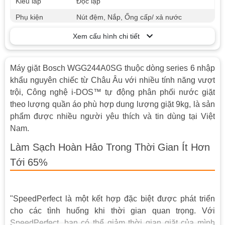
Kiểu lắp
Độc lập
Phụ kiện
Nút đệm, Nắp, Ống cấp/ xả nước
Chất liệu lồng
Xem cấu hình chi tiết
Thép không gỉ
giặt
Bảng điều
Điều khiển điện tử, màn hình LED
Máy giặt Bosch WGG244A0SG thuộc dòng series 6 nhập
khiển
khẩu nguyên chiếc từ Châu Âu với nhiều tính năng vượt
Chức năng sấy
Không
trội, Công nghệ i-DOS™ tự động phân phối nước giặt
WaveDrum | i-DOS™ | EcoSilence
theo lượng quần áo phù hợp dung lượng giặt 9kg, là sản
Tiện ích
Drive™ | AntiVibration design
phẩm được nhiều người yêu thích và tin dùng tại Việt
Nam.
Nước trong 1
Cập nhật sau
lần giặt
Làm Sạch Hoàn Hảo Trong Thời Gian Ít Hơn
Độ ồn khi giặt 45DB
Tới 65%
Độ ồn
Độ ồn khi vắt 69DB
Tốc độ khi vắt
Tốc độ vòng quay tối đa: 1400 vòng/ phút
"SpeedPerfect là một kết hợp đặc biệt được phát triển
Số kg giặt
9kg
cho các tình huống khi thời gian quan trọng. Với
Bột giặt/ nước
SpeedPerfect, bạn có thể giảm thời gian giặt của mình
Có