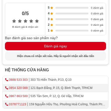
xếp hạng hiệu quả năng lượng loại A.
5
0 đánh giá
0/5
4
0 đánh giá
3
0 đánh giá
2
0 đánh giá
0
đánh giá & nhận xét
1
0 đánh giá
Hệ Thống Định Lượng Tự Động I-DOS
Bạn đánh giá sao sản phẩm này?
Đánh giá ngay
Hệ thống tiết kiệm chất tẩy rửa i-DOS: tinh chỉnh lượng
chất tẩy rửa với độ chính xác đến từng mililit để sử dụng
Hiện chưa có nhận xét nào. Hãy là người nhận xét đầu tiên
nư
Máy giặt Bosch WGG244A0SG thuộc dòng series 6 nhập
HỆ THỐNG CỬA HÀNG
khẩu nguyên chiếc từ Châu u với nhiều tính năng vượt
0888 533 303
303 Tô Hiến Thành, P.13, Q.10
trội
Công nghệ i-DOS™ tự động phân phối nước giặt theo
0854 320 088
121 Bạch Đằng, P. 15, Q. Bình Thạnh, TPHCM
lượng quần áo phù hợp dung lượng giặt 9kg, là sản
0987 863 580
535 Tân Sơn, P. 12, Q. Gò Vấp, TPHCM
phẩm được nhiều người yêu thích và tin dùng tại Việt
Nam
0378771123
159 Nguyễn Hữu Thọ, Phường Hoà Cường, Thành Phố
Đà Nẵng