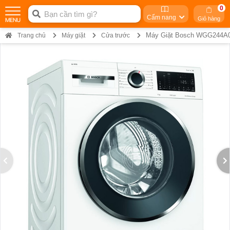
0
Cẩm nang
Giỏ hàng
Máy Giặt Bosch WGG244A0
Trang chủ
Máy giặt
Cửa trước