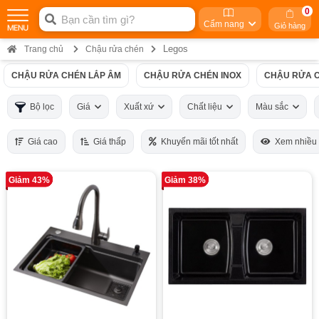
0
Cẩm nang
Giỏ hàng
Legos
Trang chủ
Chậu rửa chén
CHẬU RỬA CHÉN LẮP ÂM
CHẬU RỬA CHÉN INOX
CHẬU RỬA C
Bộ lọc
Giá
Xuất xứ
Chất liệu
Màu sắc
Giá cao
Giá thấp
Khuyến mãi tốt nhất
Xem nhiều
Giảm 43%
Giảm 38%