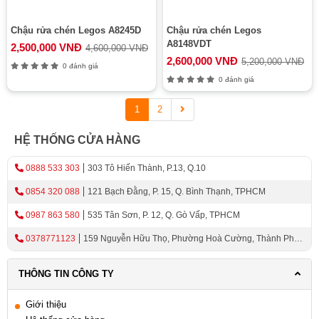
Chậu rửa chén Legos A8245D
Chậu rửa chén Legos
A8148VDT
2,500,000 VNĐ
4,600,000 VNĐ
2,600,000 VNĐ
5,200,000 VNĐ
0 đánh giá
0 đánh giá
1
2
HỆ THỐNG CỬA HÀNG
0888 533 303
303 Tô Hiến Thành, P.13, Q.10
0854 320 088
121 Bạch Đằng, P. 15, Q. Bình Thạnh, TPHCM
0987 863 580
535 Tân Sơn, P. 12, Q. Gò Vấp, TPHCM
0378771123
159 Nguyễn Hữu Thọ, Phường Hoà Cường, Thành Phố
Đà Nẵng
THÔNG TIN CÔNG TY
Giới thiệu