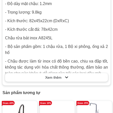
- Độ dày mặt chậu: 1.2mm
- Trọng lượng: 9.8kg
- Kích thước: 82x45x22cm (DxRxC)
- Kích thước cắt đá: 78x42cm
Chậu rửa bát inox A8245L
- Bộ sản phẩm gồm: 1 chậu rửa, 1 Bộ xi phông, ống xả 2
hố
- Chậu được làm từ inox có độ bền cao, chịu va đập tốt,
không tác dụng với hóa chất thông thường, đảm bảo an
toàn cho sức khỏe & dễ dàng rửa trôi các loại dầu mỡ.
Xem thêm
- Sản phẩm có tính năng chống ồn, hạn chế ngưng tụ
nước.
Sản phẩm tương tự
- Lòng chậu sâu giúp bạn để được nhiều vật dụng nhà
bếp hay rửa rau củ một cách thoải mái, dễ dàng.
Giảm 43%
Giảm 10%
Giảm 25%
- Bảo hành inox: 5 năm