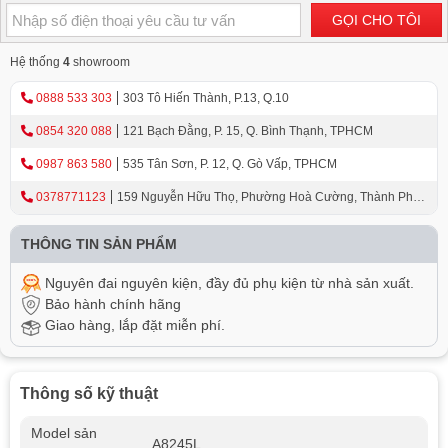
GỌI CHO TÔI
Hệ thống
4
showroom
0888 533 303
303 Tô Hiến Thành, P.13, Q.10
0854 320 088
121 Bạch Đằng, P. 15, Q. Bình Thạnh, TPHCM
0987 863 580
535 Tân Sơn, P. 12, Q. Gò Vấp, TPHCM
0378771123
159 Nguyễn Hữu Thọ, Phường Hoà Cường, Thành Phố
Đà Nẵng
THÔNG TIN SẢN PHẨM
Nguyên đai nguyên kiện, đầy đủ phụ kiện từ nhà sản xuất.
Bảo hành chính hãng
Giao hàng, lắp đặt miễn phí.
Thông số kỹ thuật
Model sản
A8245L