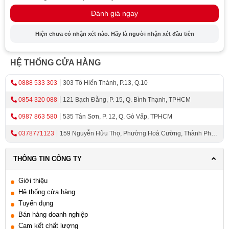
các gia đình.
Đánh giá ngay
Cấu tạo cốc kép giúp bạn lắp đặt một cách dễ dàng &
thuận tiện nhất.
Hiện chưa có nhận xét nào. Hãy là người nhận xét đầu tiên
HỆ THỐNG CỬA HÀNG
0888 533 303
303 Tô Hiến Thành, P.13, Q.10
0854 320 088
121 Bạch Đằng, P. 15, Q. Bình Thạnh, TPHCM
0987 863 580
535 Tân Sơn, P. 12, Q. Gò Vấp, TPHCM
0378771123
159 Nguyễn Hữu Thọ, Phường Hoà Cường, Thành Phố
Đà Nẵng
THÔNG TIN CÔNG TY
Giới thiệu
Hệ thống cửa hàng
Tuyển dụng
Bán hàng doanh nghiệp
Cam kết chất lượng