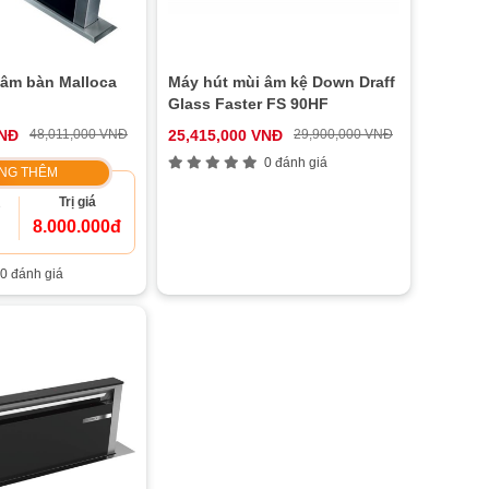
 âm bàn Malloca
Máy hút mùi âm kệ Down Draff
Glass Faster FS 90HF
VNĐ
48,011,000 VNĐ
25,415,000 VNĐ
29,900,000 VNĐ
0 đánh giá
NG THÊM
Trị giá
B
8.000.000đ
0 đánh giá