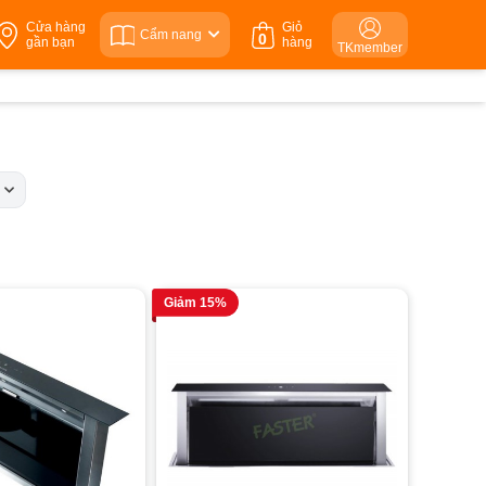
Cửa hàng
Giỏ
Cẩm nang
0
gần bạn
hàng
TKmember
c
Giảm 15%