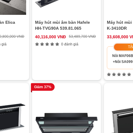
n Elica
Máy hút mùi âm bàn Hafele
Máy hút mùi
HH-TVG90A 539.81.065
K-3410DR
9,800,000 VNĐ
40,116,000 VNĐ
53,489,700 VNĐ
33,608,000 
 giá
0 đánh giá
TẶ
Nồi MAF06
+Nồi SA099
Giảm 37%