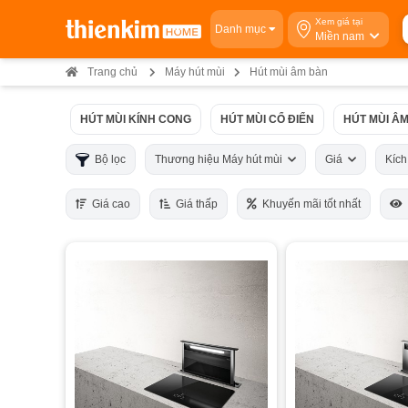
Xem giá tại
Danh mục
Miền nam
Trang chủ
Máy hút mùi
Hút mùi âm bàn
HÚT MÙI KÍNH CONG
HÚT MÙI CỔ ĐIỂN
HÚT MÙI ÂM
Bộ lọc
Thương hiệu Máy hút mùi
Giá
Kíc
Giá cao
Giá thấp
Khuyến mãi tốt nhất