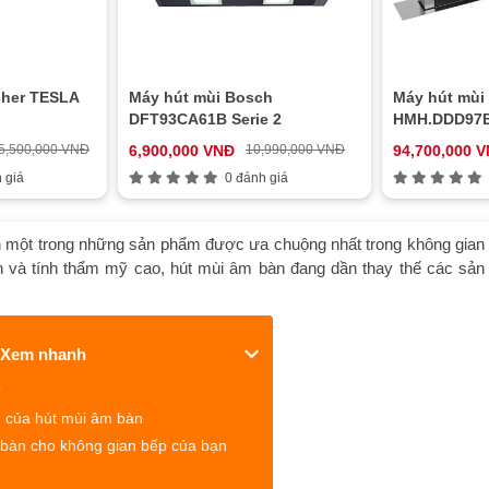
her TESLA
Máy hút mùi Bosch
Máy hút mùi
DFT93CA61B Serie 2
HMH.DDD97B
5,500,000 VNĐ
6,900,000 VNĐ
10,990,000 VNĐ
94,700,000 
 giá
0 đánh giá
h một trong những sản phẩm được ưa chuộng nhất trong không gian
 ích và tính thẩm mỹ cao, hút mùi âm bàn đang dần thay thế các sản
Xem nhanh
?
 của hút mùi âm bàn
bàn cho không gian bếp của bạn