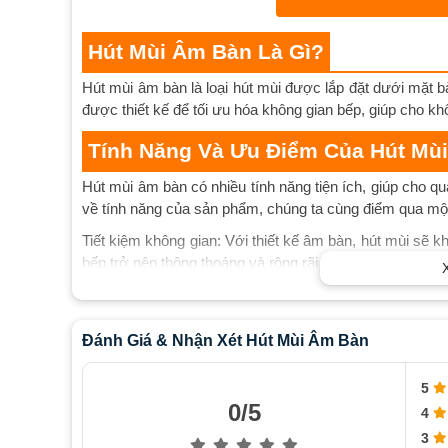
Hút Mùi Âm Bàn Là Gì?
Hút mùi âm bàn là loại hút mùi được lắp đặt dưới mặt b
được thiết kế để tối ưu hóa không gian bếp, giúp cho kh
Tính Năng Và Ưu Điểm Của Hút Mù
Hút mùi âm bàn có nhiều tính năng tiện ích, giúp cho q
về tính năng của sản phẩm, chúng ta cùng điểm qua mộ
Tiết kiệm không gian: Với thiết kế âm bàn, hút mùi sẽ 
bếp trở nên thông thoáng và rộng rãi hơn.
Tính năng thông minh: Hút mùi âm bàn được trang bị c
biến điều khiển từ xa, giúp cho việc sử dụng sản phẩm t
Đánh Giá & Nhận Xét Hút Mùi Âm Bàn
Tính thẩm mỹ cao: Hút mùi âm bàn được thiết kế với 
thẩm mỹ và sang trọng hơn.
5
Hiệu quả hút mùi tốt: Với công nghệ hút mùi hiện đại, 
0/5
4
bếp hiệu quả.
3