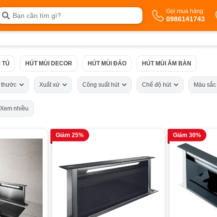
Gọi mua hàng
0986141743
 TỦ
HÚT MÙI DECOR
HÚT MÙI ĐẢO
HÚT MÙI ÂM BÀN
h thước
Xuất xứ
Công suất hút
Chế độ hút
Màu sắ
Xem nhiều
Giảm 25%
Giảm 30%