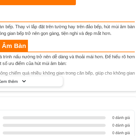
àn bếp. Thay vì lắp đặt trên tường hay trên đảo bếp, hút mùi âm bàn
ông gian bếp trở nên gọn gàng, tiện nghi và đẹp mắt hơn.
i Âm Bàn
uá trình nấu nướng trở nên dễ dàng và thoải mái hơn. Để hiểu rõ hơn
t số ưu điểm của hút mùi âm bàn:
không chiếm quá nhiều không gian trong căn bếp, giúp cho không gian
Xem thêm
ác tính năng thông minh như cảm biến ánh sáng, cảm biến khói, cảm
rở nên dễ dàng và tiện lợi hơn.
nhiều kiểu dáng và màu sắc khác nhau, giúp cho sản phẩm trở nên
0 đánh giá
hút mùi âm bàn có khả năng hút mùi và làm sạch không khí trong căn
0 đánh giá
0 đánh giá