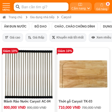
0
Cẩm nang
Giỏ hàng
Carysil
Trang chủ
Gia dụng nhà bếp
ẤM ĐUN NƯỚC
BỘ DAO
CHẢO , CHẢO CHỐNG DÍNH
DỤNG
Giá cao
Giá thấp
Khuyến mãi tốt nhất
Xem nhiều
Giảm 10%
Giảm 10%
Mành Ráo Nước Carysil AC-04
Thớt gỗ Carysil TK-03
800,000 VNĐ
710,000 VNĐ
890,000 VNĐ
790,000 VNĐ