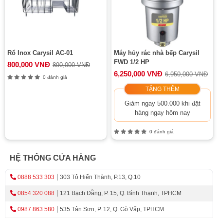
Rổ Inox Carysil AC-01
Máy hủy rác nhà bếp Carysil
FWD 1/2 HP
800,000 VNĐ
890,000 VNĐ
6,250,000 VNĐ
6,950,000 VNĐ
0 đánh giá
TẶNG THÊM
Giảm ngay 500.000 khi đặt
hàng ngay hôm nay
0 đánh giá
HỆ THỐNG CỬA HÀNG
0888 533 303
303 Tô Hiến Thành, P.13, Q.10
0854 320 088
121 Bạch Đằng, P. 15, Q. Bình Thạnh, TPHCM
0987 863 580
535 Tân Sơn, P. 12, Q. Gò Vấp, TPHCM