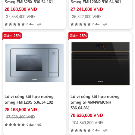
Smeg FMI325X 536.34.161
Smeg FMI120N2 536.64.961
28,168,500 VNĐ
27,241,000 VNĐ
37,558,400 VNĐ
36,322,000 VNĐ
0 đánh giá
0 đánh giá
Giảm 25%
Giảm 25%
Lò vi sóng kết hợp nướng
Lò vi sóng kết hợp nướng
Smeg FMI120S 536.34.192
Smeg SF4604WMCNR
536.64.861
28,168,500 VNĐ
78,636,000 VNĐ
37,558,400 VNĐ
104,849,800 VNĐ
0 đánh giá
0 đánh giá