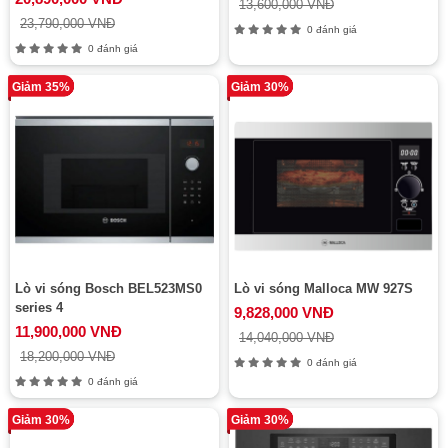
13,600,000 VNĐ
23,790,000 VNĐ
0 đánh giá
0 đánh giá
Giảm 35%
Giảm 30%
Lò vi sóng Bosch BEL523MS0
Lò vi sóng Malloca MW 927S
series 4
9,828,000 VNĐ
11,900,000 VNĐ
14,040,000 VNĐ
18,200,000 VNĐ
0 đánh giá
0 đánh giá
Giảm 30%
Giảm 30%