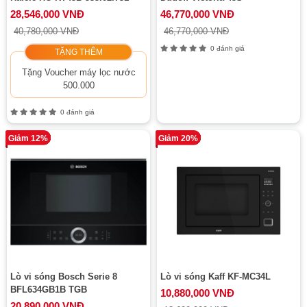
28,546,000 VNĐ
46,770,000 VNĐ
40,780,000 VNĐ
46,770,000 VNĐ
0 đánh giá
TẶNG THÊM
Tặng Voucher máy lọc nước
500.000
0 đánh giá
Giảm 12%
Giảm 20%
Lò vi sóng Bosch Serie 8
Lò vi sóng Kaff KF-MC34L
BFL634GB1B TGB
10,880,000 VNĐ
20,890,000 VNĐ