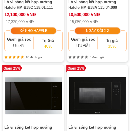
Lò vi sóng kết hợp nướng
Lò vi sóng kết hợp nướng
Hafele HM-B38C 538.01.111
Hafele HM-B38A 535.34.000
12,100,000 VNĐ
10,500,000 VNĐ
17,320,000 VNĐ
15,050,000 VNĐ
XẢ KHO HAFELE
NGÀY ĐÔI 2-2
Giảm giá sốc
Giảm giá sốc
Trị Giá
Trị giá
Ưu đãi
ƯU ĐÃI
40%
35%
10 đánh giá
0 đánh giá
Giảm 25%
Giảm 25%
Lò vi sóng kết hợp nướng
Lò vi sóng kết hợp nướng