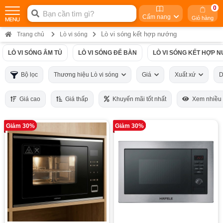
0
Cẩm nang
Giỏ hàng
Lò vi sóng kết hợp nướng
Trang chủ
Lò vi sóng
LÒ VI SÓNG ÂM TỦ
LÒ VI SÓNG ĐỂ BÀN
LÒ VI SÓNG KẾT HỢP 
Bộ lọc
Thương hiệu Lò vi sóng
Giá
Xuất xứ
D
Giá cao
Giá thấp
Khuyến mãi tốt nhất
Xem nhiều
Giảm 30%
Giảm 30%