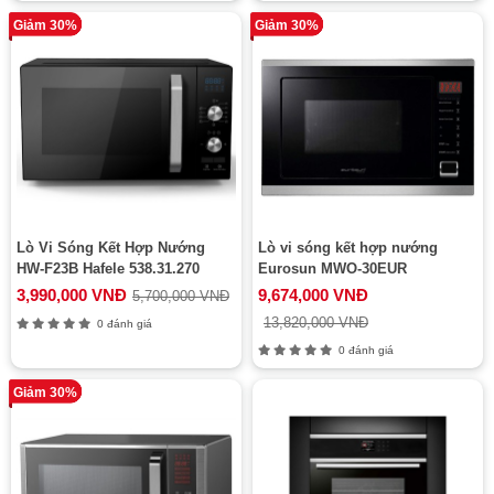
Giảm 30%
Giảm 30%
Lò Vi Sóng Kết Hợp Nướng
Lò vi sóng kết hợp nướng
HW-F23B Hafele 538.31.270
Eurosun MWO-30EUR
3,990,000 VNĐ
9,674,000 VNĐ
5,700,000 VNĐ
13,820,000 VNĐ
0 đánh giá
0 đánh giá
Giảm 30%