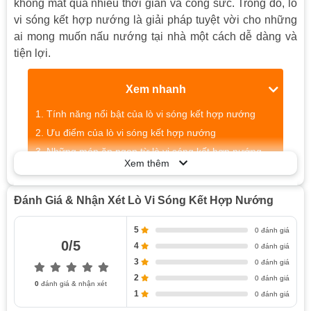
không mất quá nhiều thời gian và công sức. Trong đó, lò
vi sóng kết hợp nướng là giải pháp tuyệt vời cho những
ai mong muốn nấu nướng tại nhà một cách dễ dàng và
tiện lợi.
Xem nhanh
Tính năng nổi bật của lò vi sóng kết hợp nướng
Ưu điểm của lò vi sóng kết hợp nướng
Những món ăn ngon từ lò vi sóng kết hợp nướng
Xem thêm
Những lưu ý khi sử dụng lò vi sóng kết hợp nướng
Đánh Giá & Nhận Xét Lò Vi Sóng Kết Hợp Nướng
Tính Năng Nổi Bật Của Lò Vi Sóng Kết
5
Hợp Nướng
0 đánh giá
0/5
4
0 đánh giá
Lò vi sóng kết hợp nướng là một sản phẩm đa năng giúp
3
0 đánh giá
bạn có thể nướng, hâm nóng và chế biến thực phẩm
2
0 đánh giá
0
đánh giá & nhận xét
1
trong một khoảng thời gian ngắn. Với tính năng nướng,
0 đánh giá