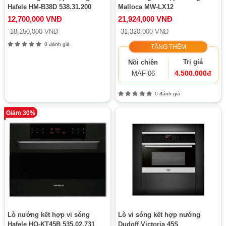
Hafele HM-B38D 538.31.200
Malloca MW-LX12
12,700,000 VNĐ
21,924,000 VNĐ
18,150,000 VNĐ
31,320,000 VNĐ
0 đánh giá
TẶNG THÊM
Trị giá
Nồi chiên
4.500.000đ
MAF-06
0 đánh giá
Giảm 30%
Lò nướng kết hợp vi sóng
Lò vi sóng kết hợp nướng
Hafele HO-KT45B 535.02.731
Dudoff Victoria 45S