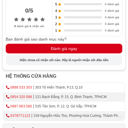
Các loại tủ rượu bảo quản phổ biến
5
0 đánh giá
0/5
Theo kiểu dáng của tủ trữ rượu vang
4
0 đánh giá
3
0 đánh giá
Theo kích thước của tủ rượu vang cao cấp
2
0 đánh giá
Theo mức độ điều chỉnh
0
đánh giá & nhận xét
1
0 đánh giá
Tính năng và phụ kiện thông minh
Bạn đánh giá sao danh mục này?
Hệ thống làm lạnh
Đánh giá ngay
Các phụ kiện bổ sung - Nâng cao trải nghiệm sử
dụng
Hiện chưa có nhận xét nào. Hãy là người nhận xét đầu tiên
Các yếu tố cần xem xét khi mua tủ rượu vang
Kích thước và diện tích
HỆ THỐNG CỬA HÀNG
Vật liệu và chất lượng
Thiết kế và phong cách của tủ rượu nhập khẩu
0888 533 303
303 Tô Hiến Thành, P.13, Q.10
Điều kiện bảo quản rượu vang
0854 320 088
121 Bạch Đằng, P. 15, Q. Bình Thạnh, TPHCM
Bảo dưỡng và chăm sóc tủ rượu vang đúng cách
0987 863 580
535 Tân Sơn, P. 12, Q. Gò Vấp, TPHCM
Cách vệ sinh và bảo dưỡng định kỳ
0378771123
159 Nguyễn Hữu Thọ, Phường Hoà Cường, Thành Phố
Bảo quản tốt để tăng tuổi thọ của tủ rượu vang
Đà Nẵng
cao cấp