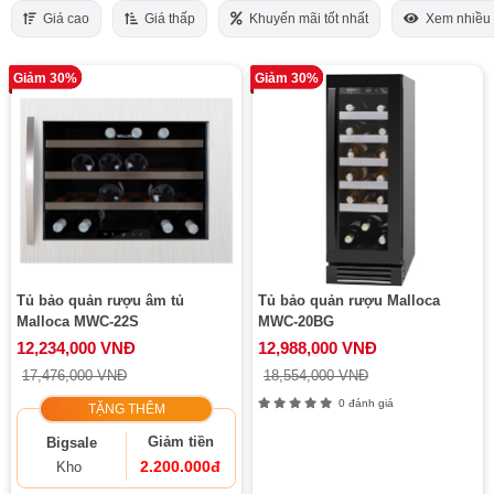
Giá cao
Giá thấp
Khuyến mãi tốt nhất
Xem nhiều
Giảm 30%
Giảm 30%
Tủ bảo quản rượu âm tủ
Tủ bảo quản rượu Malloca
Malloca MWC-22S
MWC-20BG
12,234,000 VNĐ
12,988,000 VNĐ
17,476,000 VNĐ
18,554,000 VNĐ
0 đánh giá
TẶNG THÊM
Giảm tiền
Bigsale
2.200.000đ
Kho