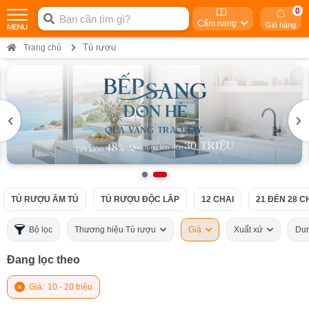
0
Cẩm nang
Giỏ hàng
Tủ rượu
Trang chủ
TỦ RƯỢU ÂM TỦ
TỦ RƯỢU ĐỘC LÂP
12 CHAI
21 ĐẾN 28 C
Bộ lọc
Thương hiệu Tủ rượu
Giá
Xuất xứ
Dun
Đang lọc theo
Giá:
10 - 20 triệu