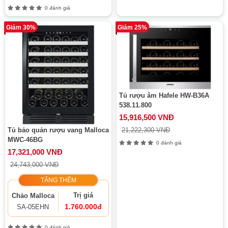
0 đánh giá
Giảm 30%
Giảm 25%
Tủ rượu âm Hafele HW-B36A
538.11.800
15,916,500 VNĐ
21,222,300 VNĐ
Tủ bảo quản rượu vang Malloca
MWC-46BG
0 đánh giá
17,321,000 VNĐ
24,743,000 VNĐ
TẶNG THÊM
Trị giá
Chảo Malloca
1.760.000đ
SA-05EHN
0 đánh giá