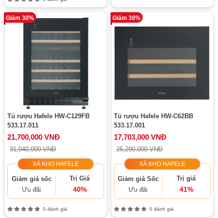
Giảm 30%
Giảm 30%
Tủ rượu Hafele HW-C129FB
Tủ rượu Hafele HW-C62BB
533.17.011
533.17.001
21,700,000 VNĐ
17,703,000 VNĐ
31,040,000 VNĐ
25,290,000 VNĐ
XẢ KHO HAFELE
XẢ KHO HAFELE
Trị Giá
Trị giá
Giảm giá sốc
Giảm giá Sốc
40%
41%
Ưu đãi
Ưu đãi
0 đánh giá
0 đánh giá