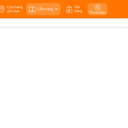
Cửa hàng
Giỏ
Cẩm nang
0
gần bạn
hàng
TKmember