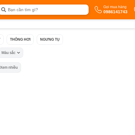
Gọi mua hàng
0986141743
T
THÔNG HƠI
NGƯNG TỤ
Màu sắc
Xem nhiều