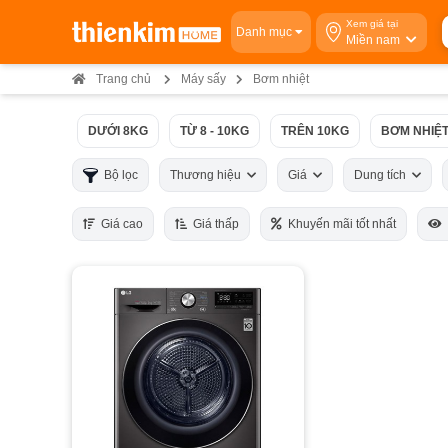
Xem giá tại
Danh mục
Miền nam
Trang chủ
Máy sấy
Bơm nhiệt
DƯỚI 8KG
TỪ 8 - 10KG
TRÊN 10KG
BƠM NHIỆ
Bộ lọc
Thương hiệu
Giá
Dung tích
Giá cao
Giá thấp
Khuyến mãi tốt nhất