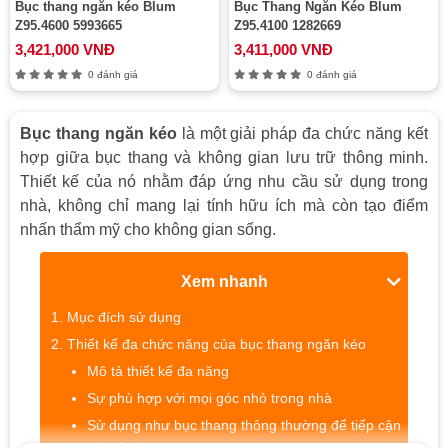
Bục thang ngăn kéo Blum
Bục Thang Ngăn Kéo Blum
Z95.4600 5993665
Z95.4100 1282669
3,421,000 VNĐ
3,411,000 VNĐ
0 đánh giá
0 đánh giá
Bục thang ngăn kéo
là một giải pháp đa chức năng kết
hợp giữa bục thang và không gian lưu trữ thông minh.
Thiết kế của nó nhằm đáp ứng nhu cầu sử dụng trong
nhà, không chỉ mang lại tính hữu ích mà còn tạo điểm
nhấn thẩm mỹ cho không gian sống.
Xem nhanh
Mục đích sử dụng
Thiết kế đa chức năng của bục thang ngăn kéo
Mô tả thiết kế đa năng
Sự phù hợp với mọi góc nhỏ trong nhà
Sử dụng như bục thang thông thường để tiếp cận
các vị trí cao