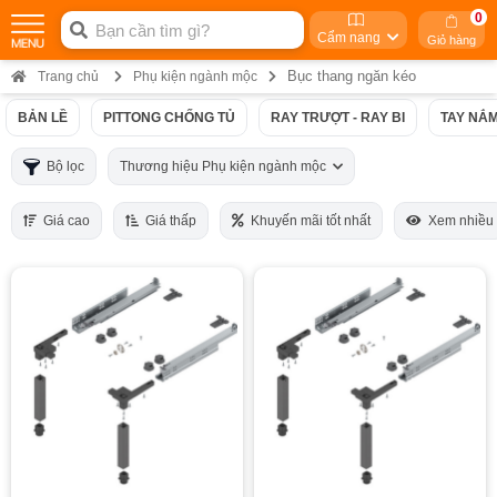
0
Cẩm nang
Giỏ hàng
Bục thang ngăn kéo
Trang chủ
Phụ kiện ngành mộc
BẢN LỀ
PITTONG CHỐNG TỦ
RAY TRƯỢT - RAY BI
TAY NẮM
Bộ lọc
Thương hiệu Phụ kiện ngành mộc
Giá cao
Giá thấp
Khuyến mãi tốt nhất
Xem nhiều