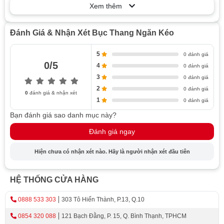
Xem thêm
Ngăn kéo bên dưới để lưu trữ vật dụng
Ưu điểm của bục thang ngăn kéo
Đánh Giá & Nhận Xét Bục Thang Ngăn Kéo
Tiết kiệm không gian
Linh hoạt và dễ dàng di chuyển
5
0 đánh giá
0/5
4
0 đánh giá
Tiện ích đa năng
3
0 đánh giá
Thiết kế thẩm mỹ
2
0 đánh giá
0
đánh giá & nhận xét
Tính tiện lợi
1
0 đánh giá
Mô tả tính tiện lợi và dễ sử dụng của bục thang
Bạn đánh giá sao danh mục này?
ngăn kéo
Đánh giá ngay
Khả năng kéo ra ngăn kéo dễ dàng để lấy và đặt
vật dụng:
Hiện chưa có nhận xét nào. Hãy là người nhận xét đầu tiên
Tiết kiệm thời gian và công sức trong việc sắp
xếp và tìm kiếm vật dụng:
HỆ THỐNG CỬA HÀNG
Cách sử dụng và bảo quản bục thang ngăn kéo
Sử dụng
0888 533 303
303 Tô Hiến Thành, P.13, Q.10
Bảo quản
0854 320 088
121 Bạch Đằng, P. 15, Q. Bình Thạnh, TPHCM