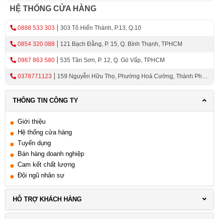
Giới Thiệu Về Tay Nắm Gạt
HỆ THỐNG CỬA HÀNG
0888 533 303
303 Tô Hiến Thành, P.13, Q.10
Đa dạng về kiểu dáng và vật liệu
0854 320 088
121 Bạch Đằng, P. 15, Q. Bình Thạnh, TPHCM
Tay nắm gạt hiện nay có sẵn trong nhiều kiểu dáng
0987 863 580
535 Tân Sơn, P. 12, Q. Gò Vấp, TPHCM
và vật liệu khác nhau, từ kim loại, gỗ tự nhiên đến
nhựa và các vật liệu composite. Điều này cho phép
0378771123
159 Nguyễn Hữu Thọ, Phường Hoà Cường, Thành Phố
nghệ nhân mộc lựa chọn tay nắm phù hợp với
Đà Nẵng
phong cách thiết kế và yêu cầu công năng của từng
THÔNG TIN CÔNG TY
dự án. Có thể chọn loại tay nắm truyền thống với
hình dạng đơn giản và đẹp mắt, hoặc lựa chọn
Giới thiệu
những mẫu tay nắm hiện đại với đường cong và
Hệ thống cửa hàng
Tuyển dụng
hoa văn phức tạp.
Bán hàng doanh nghiệp
Cam kết chất lượng
Độ bền và đáng tin cậy
Đội ngũ nhân sự
Tay nắm được thiết kế để chịu được sự va đập và
lực kéo mạnh mẽ trong quá trình sử dụng hàng
HỖ TRỢ KHÁCH HÀNG
ngày. Vật liệu chất lượng cao và kỹ thuật gia công
tinh xảo giúp phụ kiện có độ bền cao và đáng tin