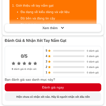
Giới thiệu về tay nắm gạt
Đa dạng về kiểu dáng và vật liệu
Độ bền và đáng tin cậy
Tính linh hoạt và tiện ích
Xem thêm
Tạo điểm nhấn thẩm mỹ
Đặc điểm cơ bản
Đánh Giá & Nhận Xét Tay Nắm Gạt
Chất liệu chế tạo
Kích thước và hình dạng phổ biến
5
0 đánh giá
0/5
4
Các mô hình và kiểu dáng
0 đánh giá
3
0 đánh giá
Công dụng của tay nắm gạt
2
0 đánh giá
Trên cửa và ngăn kéo
0
đánh giá & nhận xét
1
0 đánh giá
Trong quá trình làm mộc
Bạn đánh giá sao danh mục này?
Lựa chọn và sử dụng
Đánh giá ngay
Tiêu chí lựa chọn phù hợp
Cách lắp đặt và bảo trì
Hiện chưa có nhận xét nào. Hãy là người nhận xét đầu tiên