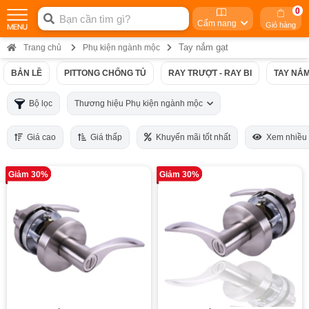
0
Cẩm nang
Giỏ hàng
Tay nắm gạt
Trang chủ
Phụ kiện ngành mộc
BẢN LỀ
PITTONG CHỐNG TỦ
RAY TRƯỢT - RAY BI
TAY NẮM
Bộ lọc
Thương hiệu Phụ kiện ngành mộc
Giá cao
Giá thấp
Khuyến mãi tốt nhất
Xem nhiều
Giảm 30%
Giảm 30%