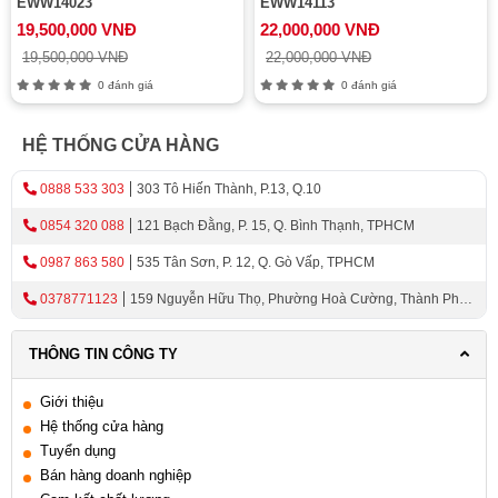
EWW14023
EWW14113
19,500,000 VNĐ
22,000,000 VNĐ
19,500,000 VNĐ
22,000,000 VNĐ
0 đánh giá
0 đánh giá
HỆ THỐNG CỬA HÀNG
0888 533 303
303 Tô Hiến Thành, P.13, Q.10
0854 320 088
121 Bạch Đằng, P. 15, Q. Bình Thạnh, TPHCM
0987 863 580
535 Tân Sơn, P. 12, Q. Gò Vấp, TPHCM
0378771123
159 Nguyễn Hữu Thọ, Phường Hoà Cường, Thành Phố
Đà Nẵng
THÔNG TIN CÔNG TY
Giới thiệu
Hệ thống cửa hàng
Tuyển dụng
Bán hàng doanh nghiệp