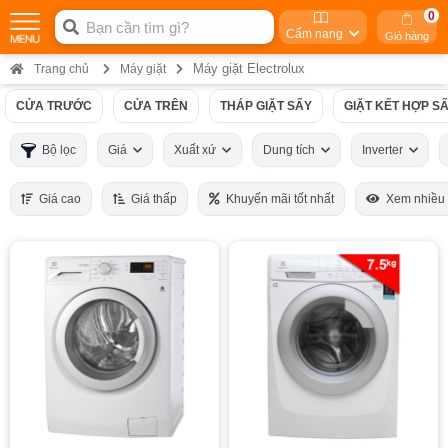
0
Cẩm nang
Giỏ hàng
Máy giặt Electrolux
Trang chủ
Máy giặt
CỬA TRƯỚC
CỬA TRÊN
THÁP GIẶT SẤY
GIẶT KẾT HỢP S
Bộ lọc
Giá
Xuất xứ
Dung tích
Inverter
Giá cao
Giá thấp
Khuyến mãi tốt nhất
Xem nhiều