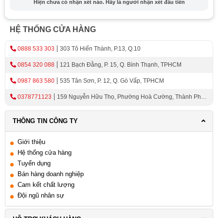
dùng
Hiện chưa có nhận xét nào. Hãy là người nhận xét đầu tiên
Bảo quản chén đĩa một cách an toàn, tránh va
đập
HỆ THỐNG CỬA HÀNG
Cách sắp xếp chén đĩa hiệu quả trên khay
0888 533 303
303 Tô Hiến Thành, P.13, Q.10
Bước 1: Làm sạch chén đĩa
0854 320 088
121 Bạch Đằng, P. 15, Q. Bình Thạnh, TPHCM
Bước 2: Sắp xếp theo kích thước
Bước 3: Sử dụng ngăn chia
0987 863 580
535 Tân Sơn, P. 12, Q. Gò Vấp, TPHCM
Lưu ý trong việc vệ sinh và bảo quản để kéo dài tuổi
0378771123
159 Nguyễn Hữu Thọ, Phường Hoà Cường, Thành Phố
thọ của khay
Đà Nẵng
Vệ sinh định kỳ
THÔNG TIN CÔNG TY
Tránh va đập mạnh
Giới thiệu
Lưu trữ đúng cách
Hệ thống cửa hàng
Tuyển dụng
Giới Thiệu Về Khay Úp Chén Đĩa Hafele
Bán hàng doanh nghiệp
Cam kết chất lượng
Đội ngũ nhân sự
Hafele - Thương hiệu chất lượng và thiết kế
tinh tế