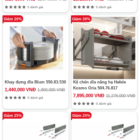
0 đánh giá
0 đánh giá
Giảm 20%
Giảm 30%
Khay đựng đĩa Blum 550.83.530
Kệ chén dĩa nâng hạ Hafele
Kosmo Oria 504.76.817
1,440,000 VNĐ
1,800,000 VNĐ
7,895,000 VNĐ
11,278,000 VNĐ
0 đánh giá
0 đánh giá
Giảm 25%
Giảm 25%