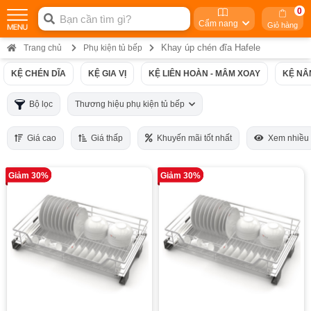
0
Cẩm nang
Giỏ hàng
Khay úp chén đĩa Hafele
Trang chủ
Phụ kiện tủ bếp
KỆ CHÉN DĨA
KỆ GIA VỊ
KỆ LIÊN HOÀN - MÂM XOAY
KỆ NÂ
Bộ lọc
Thương hiệu phụ kiện tủ bếp
Giá cao
Giá thấp
Khuyến mãi tốt nhất
Xem nhiều
Giảm 30%
Giảm 30%