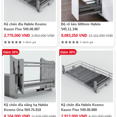
Kệ chén đĩa Hafele Kosmo
Bộ rổ kéo 600mm Hafele
Kason Flex 549.08.887
545.11.346
2,775,000 VNĐ
9,083,250 VNĐ
3,963,000 VNĐ
12,111,000 VNĐ
0 đánh giá
0 đánh giá
Giảm 30%
Giảm 30%
Kệ chén dĩa nâng hạ Hafele
Kệ chén đĩa Hafele Kosmo
Kosmo Oria 504.76.818
Kason Flex 549.08.888
8,104,000 VNĐ
2,913,000 VNĐ
11,576,000 VNĐ
4,161,000 VNĐ