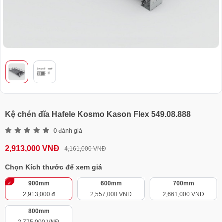
Kệ chén đĩa Hafele Kosmo Kason Flex 549.08.888
0 đánh giá
2,913,000 VNĐ
4,161,000 VNĐ
Chọn Kích thước để xem giá
900mm
600mm
700mm
2,913,000 đ
2,557,000 VNĐ
2,661,000 VNĐ
800mm