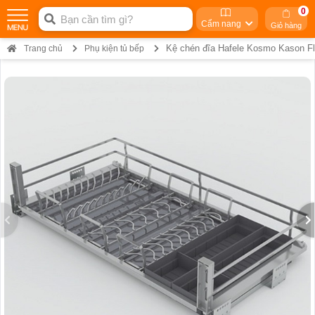
0
Cẩm nang
Giỏ hàng
Kệ chén đĩa Hafele Kosmo Kason Fl
Trang chủ
Phụ kiện tủ bếp