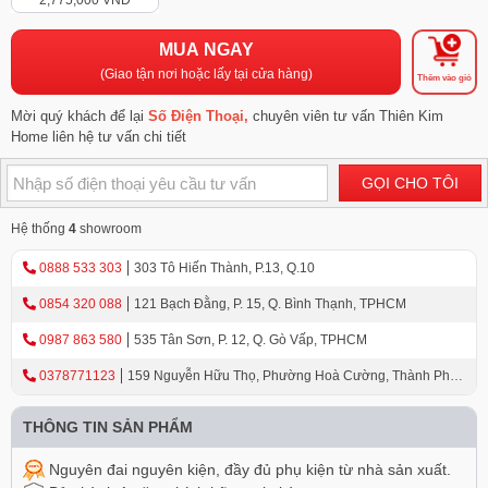
2,775,000 VNĐ
MUA NGAY
(Giao tận nơi hoặc lấy tại cửa hàng)
Thêm vào giỏ
Mời quý khách để lại
Số Điện Thoại,
chuyên viên tư vấn Thiên Kim
Home liên hệ tư vấn chi tiết
GỌI CHO TÔI
Hệ thống
4
showroom
0888 533 303
303 Tô Hiến Thành, P.13, Q.10
0854 320 088
121 Bạch Đằng, P. 15, Q. Bình Thạnh, TPHCM
0987 863 580
535 Tân Sơn, P. 12, Q. Gò Vấp, TPHCM
0378771123
159 Nguyễn Hữu Thọ, Phường Hoà Cường, Thành Phố
Đà Nẵng
THÔNG TIN SẢN PHẨM
Nguyên đai nguyên kiện, đầy đủ phụ kiện từ nhà sản xuất.