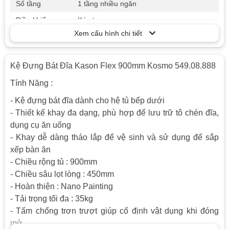
Số tầng
1 tầng nhiều ngăn
Điều khiển
Kéo tay
Xem cấu hình chi tiết
Thiết kế khay đa dạng, phù hợp để lưu
Tiện ích
trữ tô chén đĩa, dụng cụ ăn uống
Độ chịu lực
35kg
Kệ Đựng Bát Đĩa Kason Flex 900mm Kosmo 549.08.888
Tính Năng :
- Kệ đựng bát đĩa dành cho hệ tủ bếp dưới
- Thiết kế khay đa dạng, phù hợp để lưu trữ tô chén đĩa,
dụng cụ ăn uống
- Khay dễ dàng tháo lắp để vệ sinh và sử dụng để sắp
xếp bàn ăn
- Chiều rộng tủ : 900mm
- Chiều sâu lọt lòng : 450mm
- Hoàn thiện : Nano Painting
- Tải trọng tối đa : 35kg
- Tấm chống trơn trượt giúp cố định vật dụng khi đóng
mở