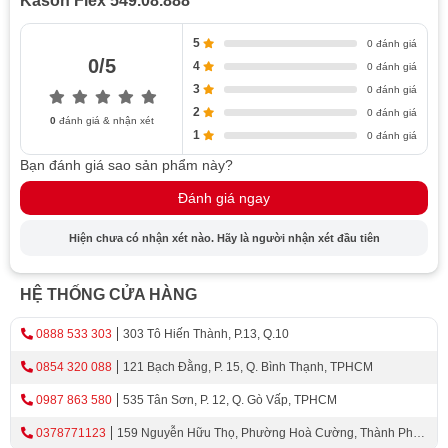
Kason Flex 549.08.888
5
0 đánh giá
0/5
4
0 đánh giá
3
0 đánh giá
2
0 đánh giá
0
đánh giá & nhận xét
1
0 đánh giá
Bạn đánh giá sao sản phẩm này?
Đánh giá ngay
Hiện chưa có nhận xét nào. Hãy là người nhận xét đầu tiên
HỆ THỐNG CỬA HÀNG
0888 533 303
303 Tô Hiến Thành, P.13, Q.10
0854 320 088
121 Bạch Đằng, P. 15, Q. Bình Thạnh, TPHCM
0987 863 580
535 Tân Sơn, P. 12, Q. Gò Vấp, TPHCM
0378771123
159 Nguyễn Hữu Thọ, Phường Hoà Cường, Thành Phố