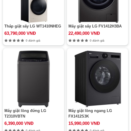
Tháp giặt sấy LG WT1410NHEG
Máy giặt sấy LG FV1412H3BA
63,790,000 VNĐ
22,490,000 VNĐ
0 đánh giá
0 đánh giá
Máy giặt lồng đứng LG
Máy giặt lồng ngang LG
T2310VBTN
FX1412S3K
6,390,000 VNĐ
15,990,000 VNĐ
0 đánh giá
0 đánh giá