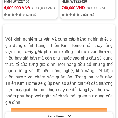
HMH.WTZ27400
HMH.WTZ27410
4,900,000 VNĐ
740,000 VNĐ
4,900,000 VNĐ
740,000 VNĐ
0 đánh giá
0 đánh giá
Với kinh nghiệm tư vấn và cung cấp hàng nghìn thiết bị
gia dụng chính hãng, Thiên Kim Home nhận thấy rằng
việc chọn
máy giặt
phù hợp không chỉ dựa vào thương
hiệu hay giá bán mà còn phụ thuộc vào nhu cầu sử dụng
thực tế của từng gia đình. Mỗi hãng đều có những thế
mạnh riêng về độ bền, công nghệ, khả năng tiết kiệm
điện nước và chăm sóc quần áo. Trong bài viết này,
Thiên Kim Home sẽ giúp bạn so sánh chi tiết các thương
hiệu máy giặt phổ biến hiện nay để dễ dàng lựa chọn sản
phẩm phù hợp với ngân sách và thói quen sử dụng của
gia đình.
Xem nhanh
Xem thêm