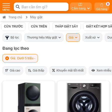
0
Cẩm nang
Giỏ hàng
Máy giặt
Trang chủ
CỬA TRƯỚC
CỬA TRÊN
THÁP GIẶT SẤY
GIẶT KẾT HỢP S
Bộ lọc
Thương hiệu Máy giặt
Giá
Xuất xứ
Du
Đang lọc theo
Giá:
Dưới 5 triệu -
Giá cao
Giá thấp
Khuyến mãi tốt nhất
Xem nhiều