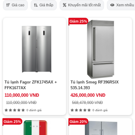
Giá cao
Giá thấp
Khuyến mãi tốt nhất
Xem nhiều
Giảm 25%
Tủ lạnh Fagor ZFK1745AX +
Tủ lạnh Smeg RF396RSIX
FFK1677AX
535.14.393
110,000,000 VNĐ
426,000,000 VNĐ
110,000,000 VNĐ
568,478,900 VNĐ
0 đánh giá
0 đánh giá
Giảm 25%
Giảm 20%