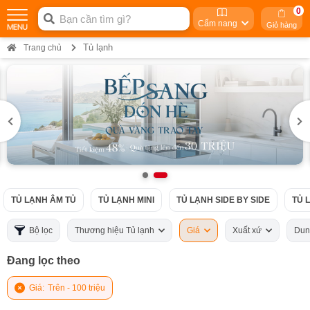
0
Cẩm nang
Giỏ hàng
Tủ lạnh
Trang chủ
TỦ LẠNH ÂM TỦ
TỦ LẠNH MINI
TỦ LẠNH SIDE BY SIDE
TỦ 
Bộ lọc
Thương hiệu Tủ lạnh
Giá
Xuất xứ
Dun
Đang lọc theo
Giá:
Trên - 100 triệu