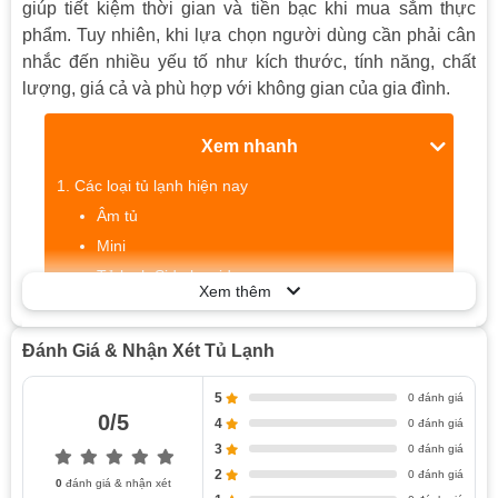
giúp tiết kiệm thời gian và tiền bạc khi mua sắm thực
phẩm. Tuy nhiên, khi lựa chọn người dùng cần phải cân
nhắc đến nhiều yếu tố như kích thước, tính năng, chất
lượng, giá cả và phù hợp với không gian của gia đình.
Xem nhanh
Các loại tủ lạnh hiện nay
Âm tủ
Mini
Tủ lạnh Side by side
Xem thêm
Tủ lạnh đơn và tủ lạnh 1 cánh
Ưu điểm khi sử dụng tủ lạnh
Đánh Giá & Nhận Xét Tủ Lạnh
5
Các Loại Tủ Lạnh Hiện Nay
0 đánh giá
0/5
4
0 đánh giá
3
0 đánh giá
Âm tủ
2
0 đánh giá
0
đánh giá & nhận xét