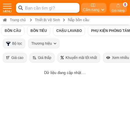
0
Cẩm nang
Giỏ hàng
Nắp bồn cầu
Trang chủ
Thiết Bị Vệ Sinh
BỒN CẦU
BỒN TIỂU
CHẬU LAVABO
PHỤ KIỆN PHÒNG TẮM
Bộ lọc
Thương hiệu
Giá cao
Giá thấp
Khuyến mãi tốt nhất
Xem nhiều
Dữ liệu đang cập nhật....