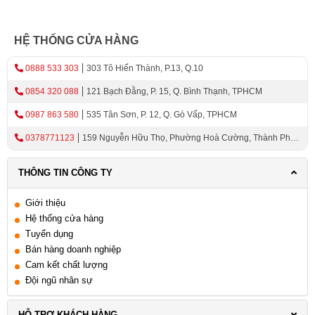
HỆ THỐNG CỬA HÀNG
0888 533 303
303 Tô Hiến Thành, P.13, Q.10
0854 320 088
121 Bạch Đằng, P. 15, Q. Bình Thạnh, TPHCM
0987 863 580
535 Tân Sơn, P. 12, Q. Gò Vấp, TPHCM
0378771123
159 Nguyễn Hữu Thọ, Phường Hoà Cường, Thành Phố
Đà Nẵng
THÔNG TIN CÔNG TY
Giới thiệu
Hệ thống cửa hàng
Tuyển dụng
Bán hàng doanh nghiệp
Cam kết chất lượng
Đội ngũ nhân sự
HỖ TRỢ KHÁCH HÀNG