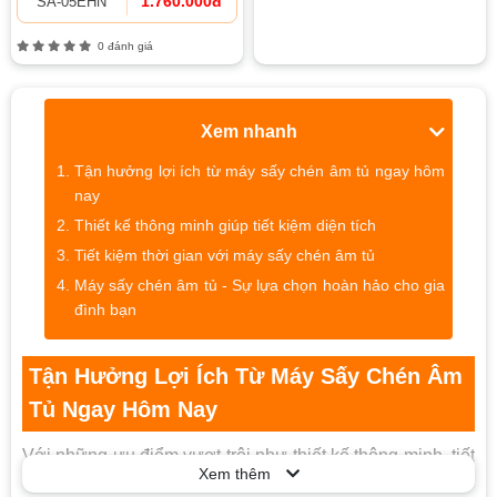
1.760.000đ
SA-05EHN
0 đánh giá
Xem nhanh
Tận hưởng lợi ích từ máy sấy chén âm tủ ngay hôm
nay
Thiết kế thông minh giúp tiết kiệm diện tích
Tiết kiệm thời gian với máy sấy chén âm tủ
Máy sấy chén âm tủ - Sự lựa chọn hoàn hảo cho gia
đình bạn
Tận Hưởng Lợi Ích Từ Máy Sấy Chén Âm
Tủ Ngay Hôm Nay
Với những ưu điểm vượt trội như thiết kế thông minh, tiết
Xem thêm
kiệm diện tích, tiết kiệm thời gian và năng lượng, máy sấy