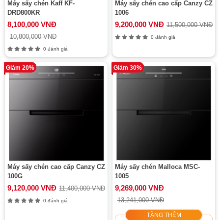
Máy sấy chén Kaff KF-
Máy sấy chén cao cấp Canzy CZ
DRD800KR
1006
8,100,000 VNĐ
9,200,000 VNĐ
11,500,000 VNĐ
10,800,000 VNĐ
0 đánh giá
0 đánh giá
Giảm 20%
Giảm 30%
Máy sấy chén cao cấp Canzy CZ
Máy sấy chén Malloca MSC-
100G
1005
9,120,000 VNĐ
9,269,000 VNĐ
11,400,000 VNĐ
13,241,000 VNĐ
0 đánh giá
TẶNG THÊM