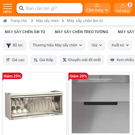
0
Cẩm nang
Giỏ hàng
Máy sấy chén âm tủ
Trang chủ
Máy sấy chén
MÁY SẤY CHÉN ÂM TỦ
MÁY SẤY CHÉN TREO TƯỜNG
MÁY SẤY
Bộ lọc
Thương hiệu Máy sấy chén
Giá
Xuất xứ
Giá cao
Giá thấp
Khuyến mãi tốt nhất
Xem nhiều
Giảm 25%
Giảm 20%