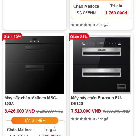
Trị giá
Chảo Malloca
1.760.000đ
SA-05EHN
0 đánh giá
Giảm 30%
Giảm 24%
Máy sấy chén Malloca MSC-
Máy sấy chén Eurosun EU-
100A
DS120
6,426,000 VNĐ
7,510,000 VNĐ
9,180,000 VNĐ
9,890,000 VNĐ
0 đánh giá
TẶNG THÊM
Trị giá
Chảo Malloca