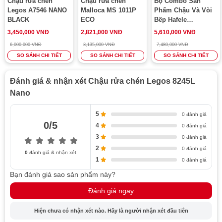
Chậu rửa chén
Chậu rửa chén
Bộ Combo Sản
Legos A7546 NANO
Malloca MS 1011P
Phẩm Chậu Và Vòi
BLACK
ECO
Bếp Hafele
567.20.509
3,450,000 VNĐ
2,821,000 VNĐ
5,610,000 VNĐ
6,000,000 VNĐ
3,135,000 VNĐ
7,480,000 VNĐ
SO SÁNH CHI TIẾT
SO SÁNH CHI TIẾT
SO SÁNH CHI TIẾT
Đánh giá & nhận xét Chậu rửa chén Legos 8245L
Nano
5
0 đánh giá
0/5
4
0 đánh giá
3
0 đánh giá
2
0 đánh giá
0
đánh giá & nhận xét
1
0 đánh giá
Bạn đánh giá sao sản phẩm này?
Đánh giá ngay
Hiện chưa có nhận xét nào. Hãy là người nhận xét đầu tiên