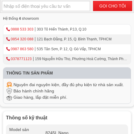
GỌI CHO TÔI
Hệ thống
4
showroom
0888 533 303
303 Tô Hiến Thành, P.13, Q.10
0854 320 088
121 Bạch Đằng, P. 15, Q. Bình Thạnh, TPHCM
0987 863 580
535 Tân Sơn, P. 12, Q. Gò Vấp, TPHCM
0378771123
159 Nguyễn Hữu Thọ, Phường Hoà Cường, Thành Phố
Đà Nẵng
THÔNG TIN SẢN PHẨM
Nguyên đai nguyên kiện, đầy đủ phụ kiện từ nhà sản xuất.
Bảo hành chính hãng
Giao hàng, lắp đặt miễn phí.
Thông số kỹ thuật
Model sản
8245L Nano