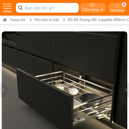
0
Cẩm nang
Giỏ hàng
Bộ Rổ Xoong Nồi Cappella 800mm C
Trang chủ
Phụ kiện tủ bếp