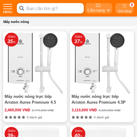
0
Cẩm nang
Giỏ hàng
Máy nước nóng
Giảm
Giảm
35
37
%
%
Máy nước nóng trực tiếp
Máy nước nóng trực tiếp
Ariston Aures Premium 4.5
Ariston Aures Premium 4.5P
2,460,000 VNĐ
3,110,000 VNĐ
3,770,000 VNĐ
4,920,000 VNĐ
0 đánh giá
0 đánh giá
Giảm
Giảm
39
40
%
%