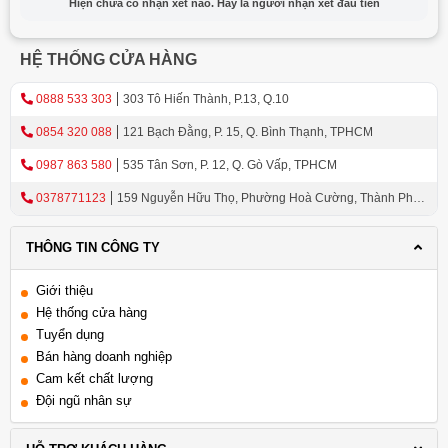
Hiện chưa có nhận xét nào. Hãy là người nhận xét đầu tiên
HỆ THỐNG CỬA HÀNG
0888 533 303
303 Tô Hiến Thành, P.13, Q.10
0854 320 088
121 Bạch Đằng, P. 15, Q. Bình Thạnh, TPHCM
0987 863 580
535 Tân Sơn, P. 12, Q. Gò Vấp, TPHCM
0378771123
159 Nguyễn Hữu Thọ, Phường Hoà Cường, Thành Phố
Đà Nẵng
THÔNG TIN CÔNG TY
Giới thiệu
Hệ thống cửa hàng
Tuyển dụng
Bán hàng doanh nghiệp
Cam kết chất lượng
Đội ngũ nhân sự