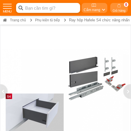
0
Cẩm nang
Giỏ hàng
Ray hộp Hafele S4 chức năng nhấ
Trang chủ
Phụ kiện tủ bếp