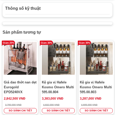
Thông số kỹ thuật
Sản phẩm tương tự
Giảm 25%
Giảm 30%
Giảm 30%
Giá dao thớt nan dẹt
Kệ gia vị Hafele
Kệ gia vị Hafele
Eurogold
Kosmo Omero Multi
Kosmo Omero Multi
EPD5240VX
595.00.804
595.00.803
2,842,500 VNĐ
3,383,000 VNĐ
3,287,000 VNĐ
3,790,000 VNĐ
4,832,000 VNĐ
4,695,000 VNĐ
SO SÁNH CHI TIẾT
SO SÁNH CHI TIẾT
SO SÁNH CHI TIẾT