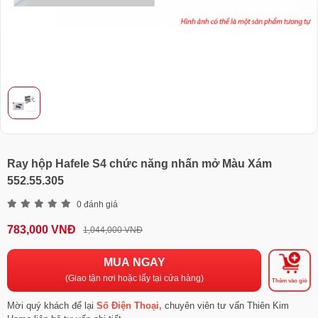
Ray hộp Hafele S4 chức năng nhấn mở Màu Xám
552.55.305
0 đánh giá
783,000 VNĐ
1,044,000 VNĐ
MUA NGAY
(Giao tận nơi hoặc lấy tại cửa hàng)
Thêm vào giỏ
Mời quý khách để lại
Số Điện Thoại,
chuyên viên tư vấn Thiên Kim