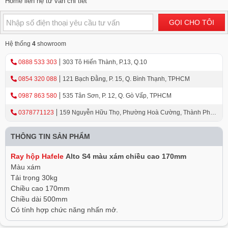
Home liên hệ tư vấn chi tiết
GỌI CHO TÔI
Hệ thống
4
showroom
0888 533 303
303 Tô Hiến Thành, P.13, Q.10
0854 320 088
121 Bạch Đằng, P. 15, Q. Bình Thạnh, TPHCM
0987 863 580
535 Tân Sơn, P. 12, Q. Gò Vấp, TPHCM
0378771123
159 Nguyễn Hữu Thọ, Phường Hoà Cường, Thành Phố
Đà Nẵng
THÔNG TIN SẢN PHẨM
Ray hộp Hafele
Alto S4 màu xám chiều cao 170mm
Màu xám
Tải trọng 30kg
Chiều cao 170mm
Chiều dài 500mm
Có tính hợp chức năng nhấn mở.