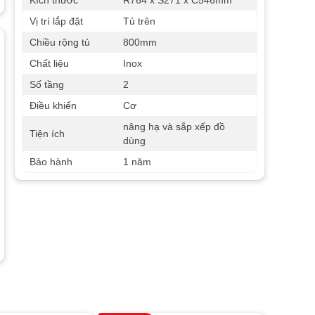
Kích thước
R764 x S271 x C546mm
Vị trí lắp đặt
Tủ trên
Chiều rộng tủ
800mm
Chất liệu
Inox
Số tầng
2
Điều khiển
Cơ
nâng hạ và sắp xếp đồ
Tiện ích
dùng
Bảo hành
1 năm