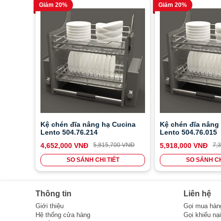
Giảm 20%
Giảm 20%
Kệ chén đĩa nâng hạ Cucina
Kệ chén đĩa nâng
Lento 504.76.214
Lento 504.76.015
4,652,000 VNĐ
5,815,700 VNĐ
5,918,000 VNĐ
7,
SO SÁNH CHI TIẾT
SO SÁNH CH
Thông tin
Liên hệ
Giới thiệu
Gọi mua hàn
Hệ thống cửa hàng
Gọi khiếu nạ