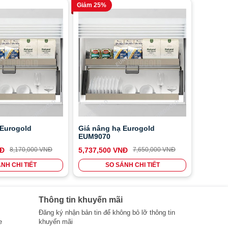
Giảm 25%
 Eurogold
Giá nâng hạ Eurogold
EUM9070
NĐ
8,170,000 VNĐ
5,737,500 VNĐ
7,650,000 VNĐ
NH CHI TIẾT
SO SÁNH CHI TIẾT
Thông tin khuyến mãi
Đăng ký nhận bản tin để không bỏ lỡ thông tin
e
khuyến mãi