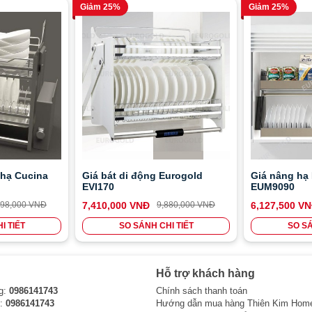
Giảm 25%
Giảm 25%
 hạ Cucina
Giá bát di động Eurogold
Giá nâng hạ
EVI170
EUM9090
398,000 VNĐ
7,410,000 VNĐ
9,880,000 VNĐ
6,127,500 V
I TIẾT
SO SÁNH CHI TIẾT
SO SÁ
Hỗ trợ khách hàng
g:
0986141743
Chính sách thanh toán
i:
0986141743
Hướng dẫn mua hàng Thiên Kim Hom