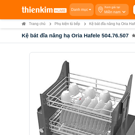
Xem giá tại
Danh mục
Miền nam
Trang chủ
Phụ kiện tủ bếp
Kệ bát đĩa nâng hạ Oria H
Kệ bát đĩa nâng hạ Oria Hafele 504.76.507