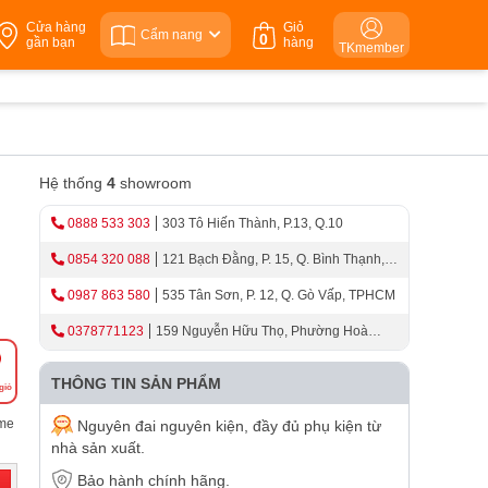
Cửa hàng
Giỏ
Cẩm nang
0
gần bạn
hàng
TKmember
Hệ thống
4
showroom
0888 533 303
303 Tô Hiến Thành, P.13, Q.10
0854 320 088
121 Bạch Đằng, P. 15, Q. Bình Thạnh,
TPHCM
0987 863 580
535 Tân Sơn, P. 12, Q. Gò Vấp, TPHCM
0378771123
159 Nguyễn Hữu Thọ, Phường Hoà
Cường, Thành Phố Đà Nẵng
THÔNG TIN SẢN PHẨM
giỏ
ome
Nguyên đai nguyên kiện, đầy đủ phụ kiện từ
nhà sản xuất.
Bảo hành chính hãng.