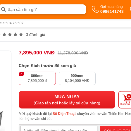
Gọi mua hàng
0986141743
afele 504.76.507
0 đánh giá
7,895,000 VNĐ
11,278,000 VNĐ
Chọn Kích thước để xem giá
800mm
900mm
7,895,000 đ
8,104,000 VNĐ
MUA NGAY
(Giao tận nơi hoặc lấy tại cửa hàng)
Thêm vào 
Mời quý khách để lại
Số Điện Thoại,
chuyên viên tư vấn Thiên Kim H
liên hệ tư vấn chi tiết