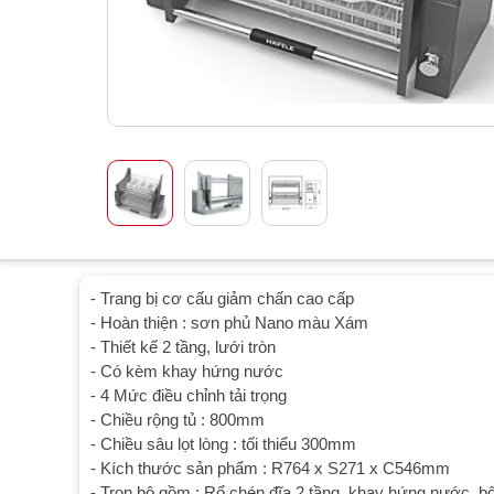
- Trang bị cơ cấu giảm chấn cao cấp
- Hoàn thiện : sơn phủ Nano màu Xám
- Thiết kế 2 tầng, lưới tròn
- Có kèm khay hứng nước
- 4 Mức điều chỉnh tải trọng
- Chiều rộng tủ : 800mm
- Chiều sâu lọt lòng : tối thiểu 300mm
- Kích thước sản phẩm : R764 x S271 x C546mm
- Trọn bộ gồm : Rổ chén đĩa 2 tầng, khay hứng nước, bộ 