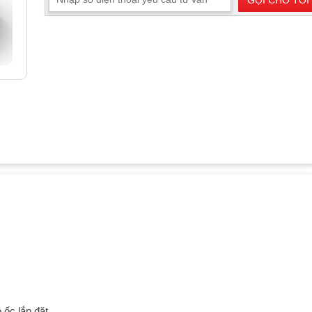
GỌI CHO TÔI
ốc lắp đặt