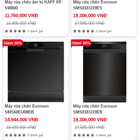
Máy rửa chén âm tủ KAFF KF-
Máy rửa chén Eurosun
SW800
SMS81EU19ES
11,760,000 VNĐ
19,306,000 VNĐ
16,800,000 VNĐ
27,580,000 VNĐ
0 đánh giá
0 đánh giá
Giảm 20%
Giảm 30%
Máy rửa chén Eurosun
Máy rửa chén Eurosun
SMS60EU08EB
SMS81EU19EB
14,944,000 VNĐ
19,306,000 VNĐ
18,680,000 VNĐ
27,580,000 VNĐ
0 đánh giá
0 đánh giá