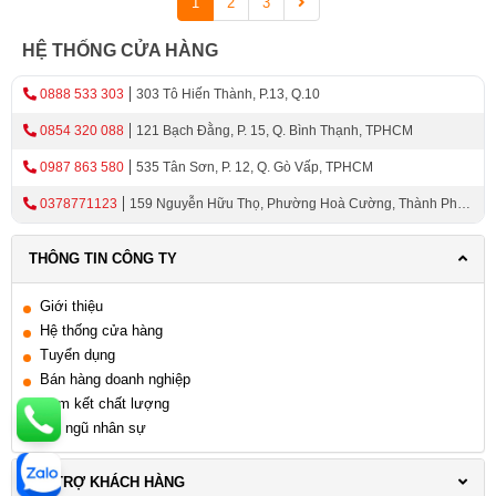
1
2
3
HỆ THỐNG CỬA HÀNG
0888 533 303
303 Tô Hiến Thành, P.13, Q.10
0854 320 088
121 Bạch Đằng, P. 15, Q. Bình Thạnh, TPHCM
0987 863 580
535 Tân Sơn, P. 12, Q. Gò Vấp, TPHCM
0378771123
159 Nguyễn Hữu Thọ, Phường Hoà Cường, Thành Phố
Đà Nẵng
THÔNG TIN CÔNG TY
Giới thiệu
Hệ thống cửa hàng
Tuyển dụng
Bán hàng doanh nghiệp
Cam kết chất lượng
Đội ngũ nhân sự
HỖ TRỢ KHÁCH HÀNG