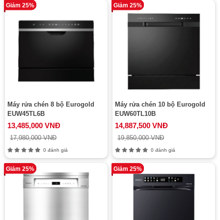
Giảm 25%
Giảm 25%
Máy rửa chén 8 bộ Eurogold
Máy rửa chén 10 bộ Eurogold
EUW45TL6B
EUW60TL10B
13,485,000 VNĐ
14,887,500 VNĐ
17,980,000 VNĐ
19,850,000 VNĐ
0 đánh giá
0 đánh giá
Giảm 25%
Giảm 25%