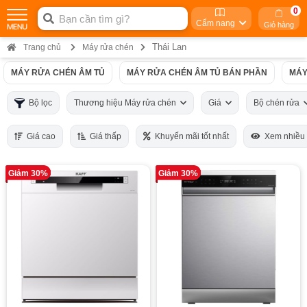
0
Cẩm nang
Giỏ hàng
Thái Lan
Trang chủ
Máy rửa chén
MÁY RỬA CHÉN ÂM TỦ
MÁY RỬA CHÉN ÂM TỦ BÁN PHẦN
MÁY
Bộ lọc
Thương hiệu Máy rửa chén
Giá
Bộ chén rửa
Giá cao
Giá thấp
Khuyến mãi tốt nhất
Xem nhiều
Giảm 30%
Giảm 30%