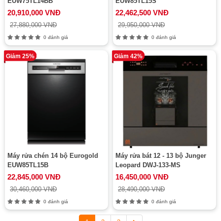
EUW75TL14BB
EUW85TL15S
20,910,000 VNĐ
22,462,500 VNĐ
27,880,000 VNĐ
29,950,000 VNĐ
0 đánh giá
0 đánh giá
Giảm 25%
Giảm 42%
Máy rửa chén 14 bộ Eurogold
Máy rửa bát 12 - 13 bộ Junger
EUW85TL15B
Leopard DWJ-133-MS
22,845,000 VNĐ
16,450,000 VNĐ
30,460,000 VNĐ
28,490,000 VNĐ
0 đánh giá
0 đánh giá