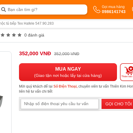
Gọi mua hàng
0986141743
 hộc tủ bếp Tex Hafele 547.90.283
0 đánh giá
352,000 VNĐ
352,000 VNĐ
MUA NGAY
(Giao tận nơi hoặc lấy tại cửa hàng)
Thêm vào 
Mời quý khách để lại
Số Điện Thoại,
chuyên viên tư vấn Thiên Kim H
liên hệ tư vấn chi tiết
GỌI CHO TÔI