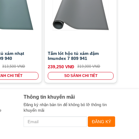
tủ xám nhạt
Tấm lót hộc tủ xám đậm
09 940
Imundex 7 809 941
313,500 VNĐ
239,250 VNĐ
319,000 VNĐ
NH CHI TIẾT
SO SÁNH CHI TIẾT
Thông tin khuyến mãi
Đăng ký nhận bản tin để không bỏ lỡ thông tin
e
khuyến mãi
ĐĂNG KÝ