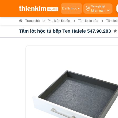
Xem giá tại
Danh mục
Miền nam
Trang chủ
Phụ kiện tủ bếp
Tấm lót tủ bếp
Tấm lót
Tấm lót hộc tủ bếp Tex Hafele 547.90.283