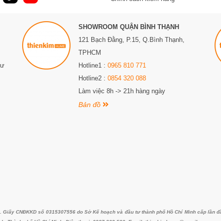
SHOWROOM QUẬN BÌNH THẠNH
121 Bạch Đằng, P.15, Q.Bình Thạnh,
TPHCM
Sư
Hotline1 :
0965 810 771
Hotline2 :
0854 320 088
Làm việc 8h -> 21h hàng ngày
Bản đồ
iấy CNĐKKD số 0315307556 do Sở Kế hoạch và đầu tư thành phố Hồ Chí Minh cấp lần đầu 