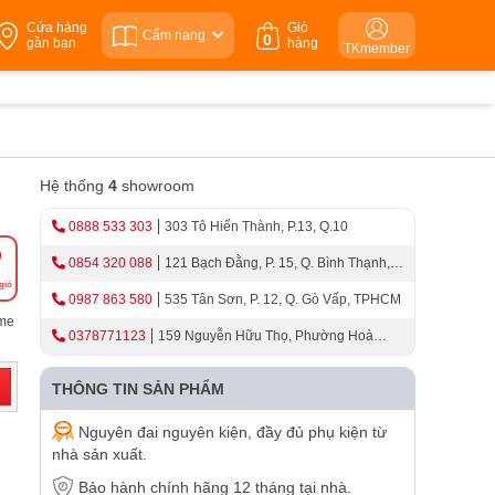
Cửa hàng
Giỏ
Cẩm nang
0
gần bạn
hàng
TKmember
Hệ thống
4
showroom
0888 533 303
303 Tô Hiến Thành, P.13, Q.10
0854 320 088
121 Bạch Đằng, P. 15, Q. Bình Thạnh,
giỏ
TPHCM
0987 863 580
535 Tân Sơn, P. 12, Q. Gò Vấp, TPHCM
ome
0378771123
159 Nguyễn Hữu Thọ, Phường Hoà
Cường, Thành Phố Đà Nẵng
THÔNG TIN SẢN PHẨM
Nguyên đai nguyên kiện, đầy đủ phụ kiện từ
nhà sản xuất.
Bảo hành chính hãng 12 tháng tại nhà.