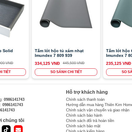
p Solid
Tấm lót hộc tủ xám nhạt
Tấm lót hộc 
Imundex 7 809 939
Imundex 7 8
000 VNĐ
334,125 VNĐ
445,500 VNĐ
235,125 VNĐ
I TIẾT
SO SÁNH CHI TIẾT
SO SÁ
Hỗ trợ khách hàng
g:
0986141743
Chính sách thanh toán
i:
0986141743
Hướng dẫn mua hàng Thiên Kim Hom
86141743
Chính sách vận chuyển và giao nhận
Chính sách bảo hành
i chúng tôi
Chính sách đổi trả hoàn tiền
Chính sách bảo mật
Chính sách kiểm hàng