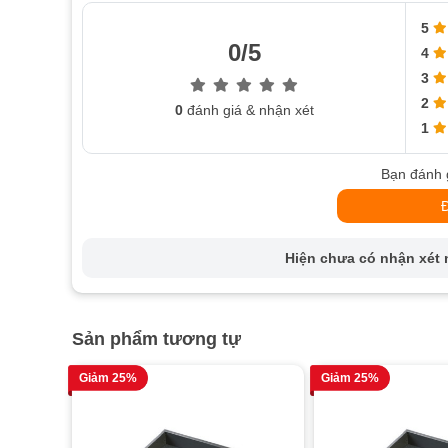
5
0/5
4
3
2
0
đánh giá & nhận xét
1
Bạn đánh 
Hiện chưa có nhận xét n
Sản phẩm tương tự
Giảm 25%
Giảm 25%