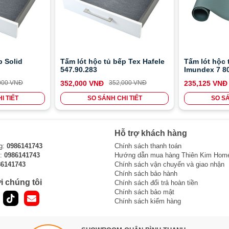
p Solid
Tấm lót hộc tủ bếp Tex Hafele
Tấm lót hộc 
547.90.283
Imundex 7 8
000 VNĐ
352,000 VNĐ
352,000 VNĐ
235,125 VNĐ
I TIẾT
SO SÁNH CHI TIẾT
SO SÁ
Hỗ trợ khách hàng
g:
0986141743
Chính sách thanh toán
i:
0986141743
Hướng dẫn mua hàng Thiên Kim Hom
86141743
Chính sách vận chuyển và giao nhận
Chính sách bảo hành
i chúng tôi
Chính sách đổi trả hoàn tiền
Chính sách bảo mật
Chính sách kiểm hàng