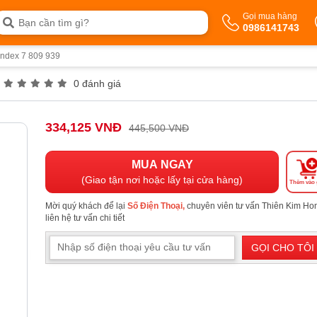
Gọi mua hàng
0986141743
Imundex 7 809 939
0 đánh giá
334,125 VNĐ
445,500 VNĐ
MUA NGAY
(Giao tận nơi hoặc lấy tại cửa hàng)
Thêm vào 
Mời quý khách để lại
Số Điện Thoại,
chuyên viên tư vấn Thiên Kim H
liên hệ tư vấn chi tiết
GỌI CHO TÔI