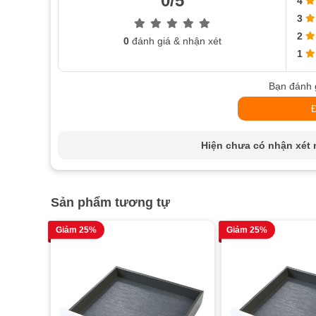
0/5
4
3
2
0
đánh giá & nhận xét
1
Bạn đánh 
Hiện chưa có nhận xét n
Sản phẩm tương tự
Giảm 25%
Giảm 25%