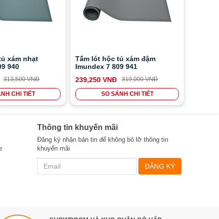
tủ xám nhạt
Tấm lót hộc tủ xám đậm
09 940
Imundex 7 809 941
313,500 VNĐ
239,250 VNĐ
319,000 VNĐ
NH CHI TIẾT
SO SÁNH CHI TIẾT
Thông tin khuyến mãi
Đăng ký nhận bản tin để không bỏ lỡ thông tin
e
khuyến mãi
ĐĂNG KÝ