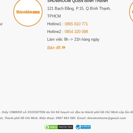
SHOWROOM QUẬN BÌNH THẠNH
121 Bạch Đằng, P.15, Q.Bình Thạnh,
TPHCM
Sư
Hotline1 :
0965 810 771
Hotline2 :
0854 320 088
Làm việc 8h -> 21h hàng ngày
Bản đồ
iấy CNĐKKD số 0315307556 do Sở Kế hoạch và đầu tư thành phố Hồ Chí Minh cấp lần đầu 
nh, Thành phố Hồ Chí Minh. Điện thoại: 0987 863 580. Email: thienkimhome@gmail.com