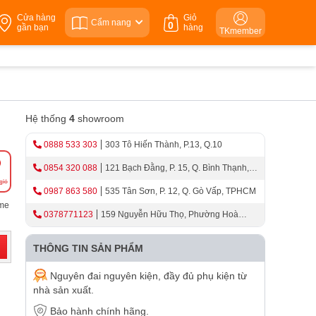
Cửa hàng
Giỏ
Cẩm nang
0
gần bạn
hàng
TKmember
Hệ thống
4
showroom
0888 533 303
303 Tô Hiến Thành, P.13, Q.10
0854 320 088
121 Bạch Đằng, P. 15, Q. Bình Thạnh,
giỏ
TPHCM
0987 863 580
535 Tân Sơn, P. 12, Q. Gò Vấp, TPHCM
ome
0378771123
159 Nguyễn Hữu Thọ, Phường Hoà
Cường, Thành Phố Đà Nẵng
THÔNG TIN SẢN PHẨM
Nguyên đai nguyên kiện, đầy đủ phụ kiện từ
nhà sản xuất.
Bảo hành chính hãng.