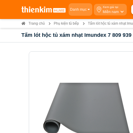
Xem giá tại
Danh mục
Miền nam
Trang chủ
Phụ kiện tủ bếp
Tấm lót hộc tủ xám nhạt 
Tấm lót hộc tủ xám nhạt Imundex 7 809 939