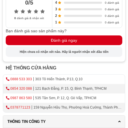
0/5
4
0 đánh giá
3
0 đánh giá
2
0 đánh giá
0
đánh giá & nhận xét
1
0 đánh giá
Bạn đánh giá sao sản phẩm này?
Đánh giá ngay
Hiện chưa có nhận xét nào. Hãy là người nhận xét đầu tiên
HỆ THỐNG CỬA HÀNG
0888 533 303
303 Tô Hiến Thành, P.13, Q.10
0854 320 088
121 Bạch Đằng, P. 15, Q. Bình Thạnh, TPHCM
0987 863 580
535 Tân Sơn, P. 12, Q. Gò Vấp, TPHCM
0378771123
159 Nguyễn Hữu Thọ, Phường Hoà Cường, Thành Phố
Đà Nẵng
THÔNG TIN CÔNG TY