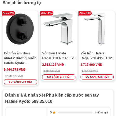
Sản phẩm tương tự
Giảm 25%
Giảm 25%
Giảm 25%
Bộ trộn âm điều
Vòi trộn Hafele
Vòi trộn Hafele
nhiệt 2 đường nước
Regal 110 495.61.120
Regal 250 495.61.121
Hafele Kyoto
2,512,125 VNĐ
3,717,900 VNĐ
589.35.099
9,464,978 VNĐ
3,349,500 VNĐ
4,957,200 VNĐ
12,619,970 VNĐ
SO SÁNH CHI TIẾT
SO SÁNH CHI TIẾT
SO SÁNH CHI TIẾT
Đánh giá & nhận xét Phụ kiện cấp nước sen tay
Hafele Kyoto 589.35.010
5
0 đánh giá