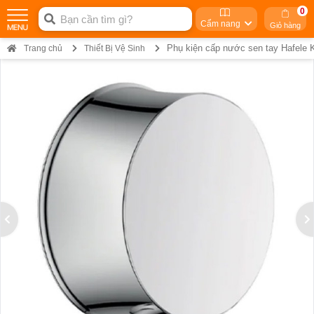
0
Cẩm nang
Giỏ hàng
Phụ kiện cấp nước sen tay Hafele 
Trang chủ
Thiết Bị Vệ Sinh