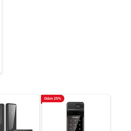
- Âm thanh cảnh báo Pin
yếu
- Có thể điều chỉnh âm
lượng khóa
- Chức năng cảnh báo khi
cửa chưa được đóng hoàn
Tính năng
toàn
- Có thể thay đổi linh hoạt
giữa 2 chế độ khóa tự động
và thủ công
- Tích hợp cảm biến báo
cháy : khi phát hiện nhiệt độ
trong nhà cao hơn 60°C,
khóa sẽ tự động mở
- Chức năng chống sốc điện
- Âm thanh cảnh báo khi có
lực tác động lên mặt ngoài
Giảm 25%
của khóa
- Chức năng tự động khóa
sau kgi khóa đã được mở
nhưng cửa vẫn đang ở vị trí
đóng