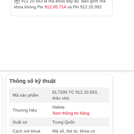
912.20.563 là mã khóa đầy đủ. Bao gồm mã
khóa không Pin
912.05.714
và Pin 912.20.992
Thông số kỹ thuật
EL7200-TC 912.20.563,
Mã sản phẩm
thân nhỏ
Hafele
Thương hiệu
Xem thông tin hãng
Xuất xứ
Trung Quốc
Cách mở khoá
Mã số, thẻ từ, khóa cơ