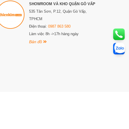
SHOWROOM VÀ KHO QUẬN GÒ VẤP
(1.250.000)
- Thẻ từ lớn (45.000đ)
535 Tân Sơn, P.12, Quận Gò Vấp,
- Thẻ từ nhỏ (75.000đ)
TPHCM
Điện thoại:
0987 863 580
Làm việc 8h ->17h hàng ngày
Bản đồ
ngày 04 tháng 10 năm 2018, đăng ký thay đổi lần thứ 1,