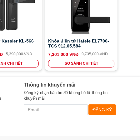
Nhôm, kẽm, nhựa ABS, sơn
Vật liệu
phủ kim loại 3 lớp
6V ( viên Pin Alkaline, loại
Nguồn điện
1,5V, AA )
Nguồn khẩn cấp
Pin 9V
 Kassler KL-566
Khóa điện tử Hafele EL7700-
Độ dày cửa
38 - 90mm
TCS 912.05.584
Đố cửa
120mm
NĐ
5,390,000 VNĐ
7,301,000 VNĐ
9,735,000 VNĐ
Loại cửa gỗ, khoảng cách
NH CHI TIẾT
SO SÁNH CHI TIẾT
Loại cửa
cửa đến khung cửa tối thiểu
3mm
Kết nối điện thoại
Không
Thông tin khuyến mãi
- 2 Thẻ từ lớn ( 85 x 54mm )
Đăng ký nhận bản tin để không bỏ lỡ thông tin
Phụ kiện kèm
- 2 Thẻ từ nhỏ ( 45 x 18mm
e
khuyến mãi
theo
)
ĐĂNG KÝ
- 3 Chìa khóa cơ
Mua thêm
- Điều khiển từ xa & phụ
kiện kết nối (1.175.000đ)
Phụ kiện tùy chọn
- Phụ kiện kết nối video