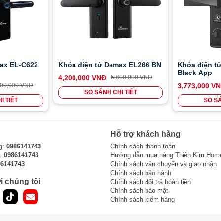
.
C, cảm biến nhiệt trên thiết bị sẽ phát hiện và kích hoạt khóa để mở
cấp như cháy nổ, giúp người dùng có thể thoát hiểm nhanh chóng và
ax EL-C622
Khóa điện tử Demax EL266 BN
Khóa điện tử
Black App
4,200,000 VNĐ
5,600,000 VNĐ
590,000 VNĐ
3,773,000 V
phá hủy do tác động của dòng điện cường độ cao từ bên ngoài. Điều
SO SÁNH CHI TIẾT
 toàn, ngay cả trong trường hợp có sự can thiệp bất hợp pháp bằng
I TIẾT
SO SÁ
Hỗ trợ khách hàng
 bị kẹt hoặc có sự xâm nhập mạnh từ bên ngoài, và tự động phát ra
g:
0986141743
Chính sách thanh toán
 lý tình huống kịp thời.
i:
0986141743
Hướng dẫn mua hàng Thiên Kim Hom
86141743
Chính sách vận chuyển và giao nhận
 động khóa
Chính sách bảo hành
i chúng tôi
Chính sách đổi trả hoàn tiền
a chưa được đóng hoàn toàn và tự động khóa cửa sau một khoảng
Chính sách bảo mật
Chính sách kiểm hàng