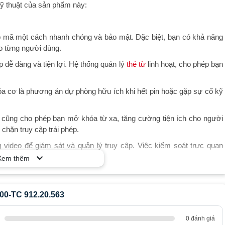
kỹ thuật của sản phẩm này:
p mã một cách nhanh chóng và bảo mật. Đặc biệt, bạn có khả năng
ho từng người dùng.
p dễ dàng và tiện lợi. Hệ thống quản lý
thẻ từ
linh hoạt, cho phép bạn
a cơ là phương án dự phòng hữu ích khi hết pin hoặc gặp sự cố kỹ
cũng cho phép bạn mở khóa từ xa, tăng cường tiện ích cho người
chặn truy cập trái phép.
video để giám sát và quản lý truy cập. Việc kiểm soát trực quan
 văn phòng của bạn.
Xem thêm
-TC phù hợp với các cửa có độ dày từ 38-90mm, đố cửa 120mm, đáp
00-TC 912.20.563
ết hợp giữa hợp kim nhôm, kẽm, và nhựa ABS chất lượng cao. Sơn
0 đánh giá