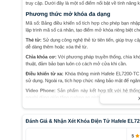
truy cập. Dưới đây là một số điểm nổi bật về tính năng 
Phương thức mở khóa đa dạng
Mã số: Bảng điều khiển số tích hợp cho phép bạn nhậ
lập trình mã số cá nhân, tạo điểm mở khóa riêng biệt c
Thẻ từ:
Sử dụng công nghệ thẻ từ tiên tiến, giúp truy cậ
dễ dàng thêm hoặc xóa thẻ từ.
Chìa khóa cơ:
Với phương pháp truyền thống, chìa khó
thuật, đảm bảo bạn luôn có cách mở cửa khi cần.
Điều khiển từ xa:
Khóa thông minh Hafele EL7200-TC 
sử dụng. Ngoài ra, tích hợp chức năng bảo mật để ngăn 
Video Phone:
Sản phẩm này kết hợp tốt với hệ thống 
người dùng giúp tăng cường an ninh cho ngôi nhà hoặc
Kích thước và thiết kế
Độ dày cửa tương thích: Thiết bị khóa Hafele EL7200
Đánh Giá & Nhận Xét Khóa Điện Tử Hafele EL72
ứng nhu cầu đa dạng của người dùng.
Chất liệu và màu sắc: Sản phẩm được chế tạo từ sự k
5