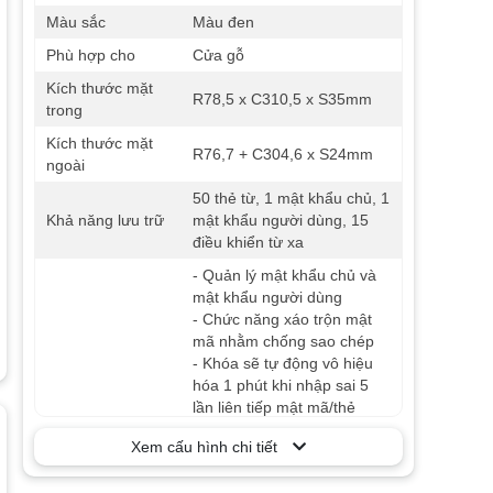
Màu sắc
Màu đen
Phù hợp cho
Cửa gỗ
Kích thước mặt
R78,5 x C310,5 x S35mm
trong
Kích thước mặt
R76,7 + C304,6 x S24mm
ngoài
50 thẻ từ, 1 mật khẩu chủ, 1
Khả năng lưu trữ
mật khẩu người dùng, 15
điều khiển từ xa
- Quản lý mật khẩu chủ và
mật khẩu người dùng
- Chức năng xáo trộn mật
mã nhằm chống sao chép
- Khóa sẽ tự động vô hiệu
hóa 1 phút khi nhập sai 5
lần liên tiếp mật mã/thẻ
- Tích hợp khả năng khóa
Xem cấu hình chi tiết
kép an toàn từ phía ngoài
và phía trong nhà