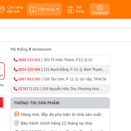
Cửa hàng
Giỏ
Cẩm nang
0
gần bạn
hàng
TKmember
Hệ thống
4
showroom
0888 533 303
303 Tô Hiến Thành, P.13, Q.10
0854 320 088
121 Bạch Đằng, P. 15, Q. Bình Thạnh,
giỏ
TPHCM
0987 863 580
535 Tân Sơn, P. 12, Q. Gò Vấp, TPHCM
ome
0378771123
159 Nguyễn Hữu Thọ, Phường Hoà
Cường, Thành Phố Đà Nẵng
THÔNG TIN SẢN PHẨM
Hàng mới, đầy đủ phụ kiện từ nhà sản xuất.
Bảo hành chính hãng 12 tháng tại nhà.