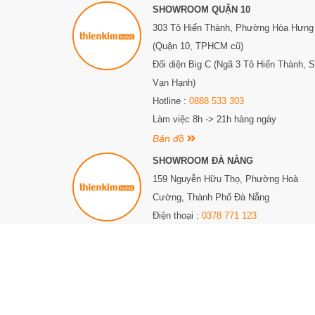
Khóa thông báo khi pin yếu, giúp bạn tránh tình huống 
SHOWROOM QUẬN 10
khả năng mở cửa dễ dàng.
303 Tô Hiến Thành,
Phường Hòa Hưng
(Quận 10, TPHCM cũ)
Với tính năng này, người dùng có thể điều chỉnh âm lư
sử dụng, giúp tạo ra trải nghiệm tùy chỉnh và thoải mái 
Đối diện Big C (Ngã 3 Tô Hiến Thành, 
Vạn Hạnh)
Hotline :
0888 533 303
Làm việc 8h -> 21h hàng ngày
Bản đồ
SHOWROOM ĐÀ NẴNG
159 Nguyễn Hữu Thọ, Phường Hoà
Cường, Thành Phố Đà Nẵng
Điện thoại :
0378 771 123
Làm việc 8h -> 21h hàng ngày
Bản đồ
© Bản quyền thuộc về Thiên Kim Home. CÔNG TY TNHH THIÊN KIM HOME. G
ngày 09 tháng 05 năm 2024. Địa chỉ: 450 Âu Cơ, Phường 10, Quận Tân Bì