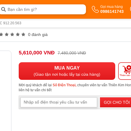
Gọi mua hàng
0986141743
TC 912.20.563
0 đánh giá
5,610,000 VNĐ
7,480,000 VNĐ
MUA NGAY
(Giao tận nơi hoặc lấy tại cửa hàng)
Thêm vào 
Mời quý khách để lại
Số Điện Thoại,
chuyên viên tư vấn Thiên Kim H
liên hệ tư vấn chi tiết
GỌI CHO TÔI