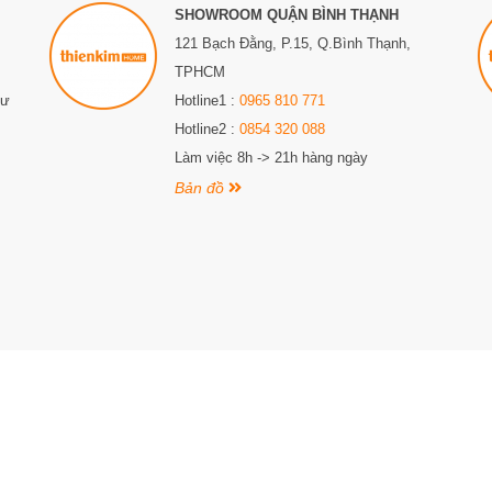
khóa không hoạt động do hết pin. Điều này đảm bảo rằng bạn luôn có
SHOWROOM QUẬN BÌNH THẠNH
121 Bạch Đằng, P.15, Q.Bình Thạnh,
TPHCM
ợng của các báo động và thông báo theo sở thích cá nhân và nhu cầu
hơn.
Sư
Hotline1 :
0965 810 771
Hotline2 :
0854 320 088
Làm việc 8h -> 21h hàng ngày
Bản đồ
iấy CNĐKKD số 0315307556 do Sở Kế hoạch và đầu tư thành phố Hồ Chí Minh cấp lần đầu 
nh, Thành phố Hồ Chí Minh. Điện thoại: 0987 863 580. Email: thienkimhome@gmail.com