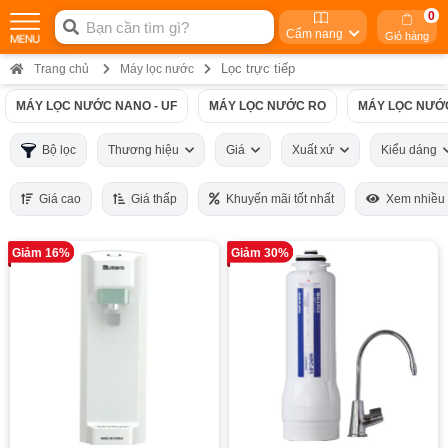
0
Cẩm nang
Giỏ hàng
Lọc trực tiếp
Trang chủ
Máy lọc nước
MÁY LỌC NƯỚC NANO - UF
MÁY LỌC NƯỚC RO
MÁY LỌC NƯỚ
Bộ lọc
Thương hiệu
Giá
Xuất xứ
Kiểu dáng
Giá cao
Giá thấp
Khuyến mãi tốt nhất
Xem nhiều
Giảm 16%
Giảm 30%