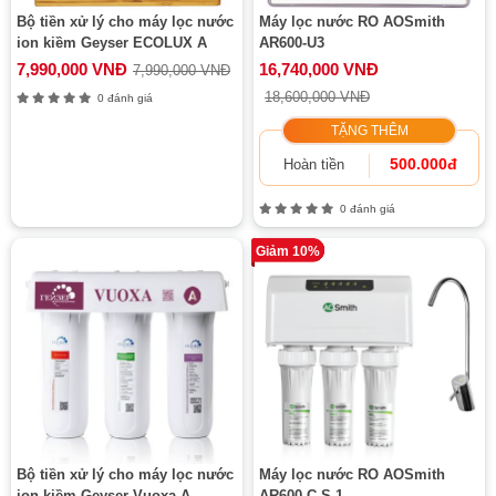
Bộ tiền xử lý cho máy lọc nước
Máy lọc nước RO AOSmith
ion kiềm Geyser ECOLUX A
AR600-U3
7,990,000 VNĐ
16,740,000 VNĐ
7,990,000 VNĐ
18,600,000 VNĐ
0 đánh giá
TẶNG THÊM
500.000đ
Hoàn tiền
0 đánh giá
Giảm 10%
Bộ tiền xử lý cho máy lọc nước
Máy lọc nước RO AOSmith
ion kiềm Geyser Vuoxa A
AR600-C-S-1