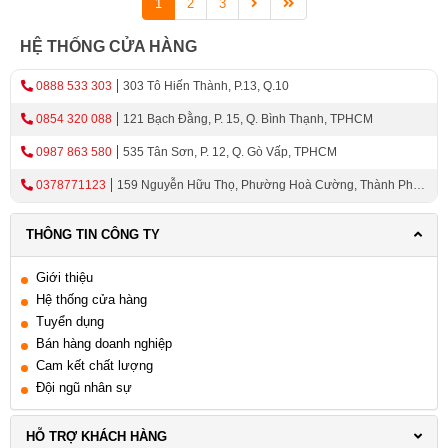
1
2
3
HỆ THỐNG CỬA HÀNG
0888 533 303
303 Tô Hiến Thành, P.13, Q.10
0854 320 088
121 Bạch Đằng, P. 15, Q. Bình Thạnh, TPHCM
0987 863 580
535 Tân Sơn, P. 12, Q. Gò Vấp, TPHCM
0378771123
159 Nguyễn Hữu Thọ, Phường Hoà Cường, Thành Phố
Đà Nẵng
THÔNG TIN CÔNG TY
Giới thiệu
Hệ thống cửa hàng
Tuyển dụng
Bán hàng doanh nghiệp
Cam kết chất lượng
Đội ngũ nhân sự
HỖ TRỢ KHÁCH HÀNG