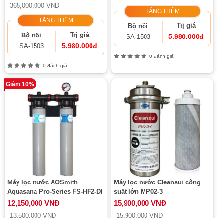
365,000,000 VNĐ
TẶNG THÊM
TẶNG THÊM
Trị giá
Bộ nồi
Trị giá
Bộ nồi
5.980.000đ
SA-1503
5.980.000đ
SA-1503
0 đánh giá
0 đánh giá
Giảm 10%
Máy lọc nước AOSmith
Máy lọc nước Cleansui công
Aquasana Pro-Series FS-HF2-DI
suất lớn MP02-3
12,150,000 VNĐ
15,900,000 VNĐ
13,500,000 VNĐ
15,900,000 VNĐ