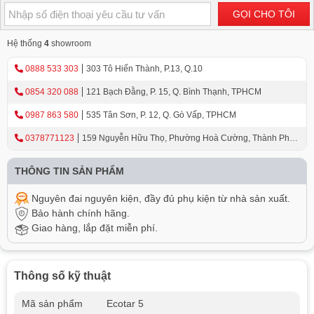
GỌI CHO TÔI
Hệ thống
4
showroom
0888 533 303
303 Tô Hiến Thành, P.13, Q.10
0854 320 088
121 Bạch Đằng, P. 15, Q. Bình Thạnh, TPHCM
0987 863 580
535 Tân Sơn, P. 12, Q. Gò Vấp, TPHCM
0378771123
159 Nguyễn Hữu Thọ, Phường Hoà Cường, Thành Phố
Đà Nẵng
THÔNG TIN SẢN PHẨM
Nguyên đai nguyên kiện, đầy đủ phụ kiện từ nhà sản xuất.
Bảo hành chính hãng.
Giao hàng, lắp đặt miễn phí.
Thông số kỹ thuật
Mã sản phẩm
Ecotar 5