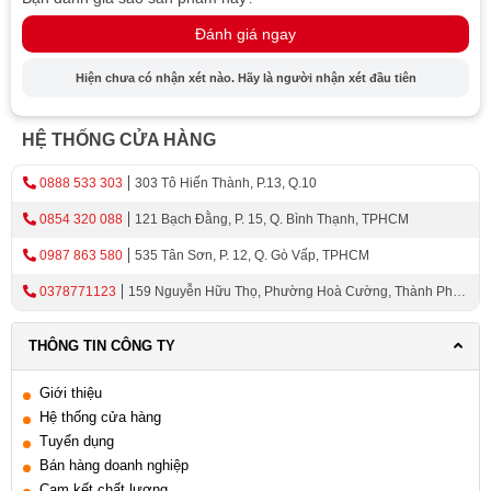
Đánh giá ngay
Máy lọc nước Nano Geyser Ecotar 5
không sử dụng
điện giúp người dùng tiết kiệm được một chi phí đáng kể.
Hiện chưa có nhận xét nào. Hãy là người nhận xét đầu tiên
Bên cạnh đó, máy không có nước thải sau lọc, đảm bảo
vệ sinh môi trường, tiết kiệm chi phí xử lý sau lọc.
HỆ THỐNG CỬA HÀNG
Thiết kế nhỏ gọn, dễ lắp đặt
0888 533 303
303 Tô Hiến Thành, P.13, Q.10
Hệ thống 3 cốc lọc nối tiếp nhau giúp máy có kích thước
0854 320 088
121 Bạch Đằng, P. 15, Q. Bình Thạnh, TPHCM
nhỏ gọn, dễ dàng lắp đặt ở mọi vị trí mà bạn cảm thấy
thuận tiện nhất trong nhà như: Dưới vòi nước, trong tủ,…
0987 863 580
535 Tân Sơn, P. 12, Q. Gò Vấp, TPHCM
0378771123
159 Nguyễn Hữu Thọ, Phường Hoà Cường, Thành Phố
Đà Nẵng
THÔNG TIN CÔNG TY
Giới thiệu
Hệ thống cửa hàng
Tuyển dụng
Bán hàng doanh nghiệp
Cam kết chất lượng