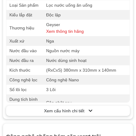
Loại Sản phẩm
Lọc nước uống ăn uống
Kiểu lắp đặt
Độc lập
Geyser
Thương hiệu
Xem thông tin hãng
Xuất xứ
Nga
Nước đầu vào
Nguồn nước máy
Nước đầu ra
Nước dùng sinh hoạt
Kích thước
(RxCxS) 380mm х 310mm х 140mm
Công nghệ lọc
Công nghệ Nano
Số lõi lọc
3 Lõi
Dung tích bình
Cập nhật sau
chứa
Xem cấu hình chi tiết
Công suất lọc
(Tối đa) 90l/ giờ
Trọng lượng
~5kg
Công suất điện
Cập nhật sau