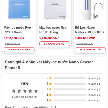
Máy lọc nước Ryo
Máy lọc nước Ryo
Bộ Lọc Nước
RP901 Xanh
RP901 Trắng
Malloca MPC-5KCB
3,200,000 VNĐ
5,200,000 VNĐ
7,492,000 VNĐ
SO SÁNH CHI TIẾT
5,200,000 VNĐ
10,702,000 VNĐ
SO SÁNH CHI TIẾT
SO SÁNH CHI TIẾT
Máy lọc nước nano Ecotar 5 Geyser với nhiều lợi ích vượt trội
Đánh giá & nhận xét Máy lọc nước Nano Geyser
Loại bỏ hoàn toàn kim loại nặng, chất gây hại
Ecotar 5
Máy lọc nước Geyser Ecotar
5 sử dụng hệ thống lõi lọc
5
0 đánh giá
kết hợp là lõi Aragon 5 và lõi CBC 5. Sự kết hợp này
0/5
4
0 đánh giá
giúp loại bỏ hoàn toàn các kim loại nặng, rong rêu, chất
3
0 đánh giá
cặn, nấm, gỉ sét, chất độc hại, thuốc trừ sâu, chất tạo mùi,
2
0 đánh giá
chất phóng xạ, phân tử màu,…
0
đánh giá & nhận xét
1
0 đánh giá
Tiết kiệm chi phí sử dụng
Bạn đánh giá sao sản phẩm này?