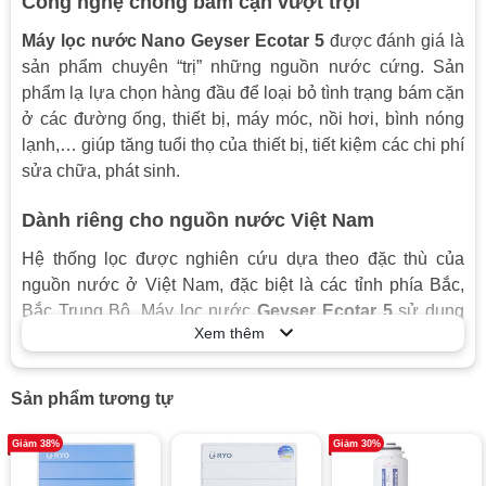
Công nghệ chống bám cặn vượt trội
Áp lực nước
Tùy nước cấp
Máy lọc nước Nano Geyser Ecotar 5
được đánh giá là
sản phẩm chuyên “trị” những nguồn nước cứng. Sản
Chất liệu
Nhựa
phẩm lạ lựa chọn hàng đầu để loại bỏ tình trạng bám cặn
Nước thải
Không
ở các đường ống, thiết bị, máy móc, nồi hơi, bình nóng
Dùng điện
Không
lạnh,… giúp tăng tuổi thọ của thiết bị, tiết kiệm các chi phí
sửa chữa, phát sinh.
Vị trí lắp
Lắp đặt trên bàn hoặc dưới chậu rửa
Thời gian thay
Lõi 1: 3 tháng | Lõi 1: 6 tháng
Dành riêng cho nguồn nước Việt Nam
lõi
Lõi 3: 9 tháng
Hệ thống lọc được nghiên cứu dựa theo đặc thù của
nguồn nước ở Việt Nam, đặc biệt là các tỉnh phía Bắc,
Bắc Trung Bộ. Máy lọc nước
Geyser Ecotar 5
sử dụng
Xem thêm
công nghệ tiên tiến, giải quyết vấn đề nước cứng, kém
chất lượng ở Việt Nam. Đồng thời, giữ lại những khoáng
chất có lợi cho sức khỏe con người.
Sản phẩm tương tự
Giảm 38%
Giảm 30%