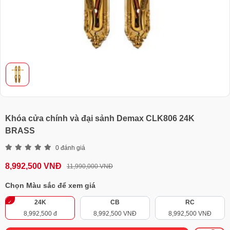
Khóa cửa chính và đại sảnh Demax CLK806 24K
BRASS
0 đánh giá
8,992,500 VNĐ
11,990,000 VNĐ
Chọn Màu sắc để xem giá
24K
CB
RC
8,992,500 đ
8,992,500 VNĐ
8,992,500 VNĐ