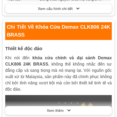
Cửa chính, cửa đại sảnh, chất liệu cửa
Xem cấu hình chi tiết
Loại cửa
gỗ, cửa thép cao cấp
Kết nối điện
Không
Chi Tiết Về Khóa Cửa Demax CLK806 24K
thoại
BRASS
Phụ kiện tùy
Tùy chọn
chọn
Thiết kế độc đáo
Khi nói đến
khóa cửa chính và đại sảnh Demax
CLK806 24K BRASS
, không thể không nhắc đến sự
đẳng cấp và sang trọng mà nó mang lại. Với nguồn gốc
xuất xứ từ Malaysia, sản phẩm này đã chinh phục không
chỉ bởi tính năng vượt trội mà còn bởi thiết kế tinh tế và
độc đáo.
Xem thêm