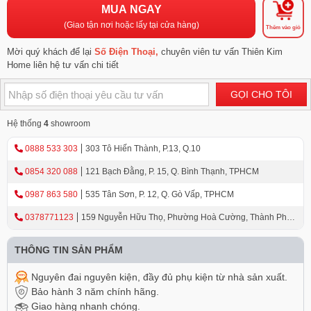
MUA NGAY
(Giao tận nơi hoặc lấy tại cửa hàng)
Thêm vào giỏ
Mời quý khách để lại
Số Điện Thoại,
chuyên viên tư vấn Thiên Kim
Home liên hệ tư vấn chi tiết
GỌI CHO TÔI
Hệ thống
4
showroom
0888 533 303
303 Tô Hiến Thành, P.13, Q.10
0854 320 088
121 Bạch Đằng, P. 15, Q. Bình Thạnh, TPHCM
0987 863 580
535 Tân Sơn, P. 12, Q. Gò Vấp, TPHCM
0378771123
159 Nguyễn Hữu Thọ, Phường Hoà Cường, Thành Phố
Đà Nẵng
THÔNG TIN SẢN PHẨM
Nguyên đai nguyên kiện, đầy đủ phụ kiện từ nhà sản xuất.
Bảo hành 3 năm chính hãng.
Giao hàng nhanh chóng.