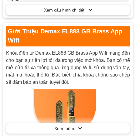
Kích thước mặt
Xem cấu hình chi tiết
80 x 735mm (Rộng x cao)
ngoài
– Số vân tay: 100
Khả năng lưu
Giới Thiệu Demax EL888 GB Brass App
– Số thẻ từ (cài đặt, sử dụng): 100
trữ
– Mật mã: 10 số
Wifi
– Nhận dạng vân tay bằng sinh trắc học
Khóa điện tử Demax EL888 GB Brass App Wifi mang đến
FPC – Thụy Điển
cho bạn sự tiện lợi tối đa trong việc mở khóa. Bạn có thể
– Chức năng thoát hiểm từ bên trong
mở cửa từ xa thông qua ứng dụng Wifi, sử dụng vân tay,
– Tay nắm đổi chiều Phải – Trái
Tính năng
mật mã, hoặc thẻ từ. Đặc biệt, chìa khóa chống sao chép
– Cảnh báo đột nhập
sẽ đảm bảo an toàn tuyệt đối.
– Vô hiệu hóa thẻ bị mật
– Chức năng cập nhật thông tin
– Nhắc nhở pin yếu
Đồng thau nguyên chất
Vật liệu
– Thân khóa thép SUS 304
Nguồn điện
6V R6 AA(4 pin AA)
Xem thêm
Nguồn khẩn
5V-2A, Micro USB