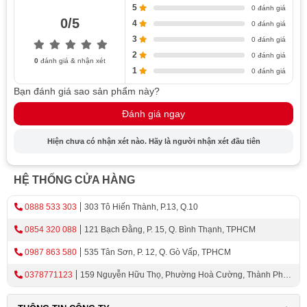
5
0 đánh giá
0/5
Với khả năng lưu trữ lên đến 100 vân tay, 100 thẻ từ, và
4
0 đánh giá
10 mã số, khóa cung cấp sự linh hoạt cho việc quản lý
3
0 đánh giá
người dùng.
2
0 đánh giá
0
đánh giá & nhận xét
1
0 đánh giá
Tính Năng Nổi Bật
Bạn đánh giá sao sản phẩm này?
Khóa được cài đặt các tính năng bảo mật và thông minh
Đánh giá ngay
để đảm bảo an ninh cho căn biệt thự của bạn. Với chức
Hiện chưa có nhận xét nào. Hãy là người nhận xét đầu tiên
năng vô hiệu hóa thẻ bị mất, bạn có thể ngăn chặn việc
sử dụng thẻ từ đã mất để mở khóa. Ngoài ra, khóa còn
cung cấp chức năng cập nhật thông tin, giúp bạn luôn
HỆ THỐNG CỬA HÀNG
cập nhật và quản lý thông tin người dùng một cách dễ
0888 533 303
303 Tô Hiến Thành, P.13, Q.10
dàng và linh hoạt.
0854 320 088
121 Bạch Đằng, P. 15, Q. Bình Thạnh, TPHCM
Độ dày cửa và đố cửa
0987 863 580
535 Tân Sơn, P. 12, Q. Gò Vấp, TPHCM
Khóa cửa thông minh Demax phù hợp với cửa có độ dày
0378771123
159 Nguyễn Hữu Thọ, Phường Hoà Cường, Thành Phố
từ 40mm đến 90mm và đố cửa lớn hơn 100mm, đảm bảo
Đà Nẵng
rằng sản phẩm này sẽ tương thích với hầu hết các loại