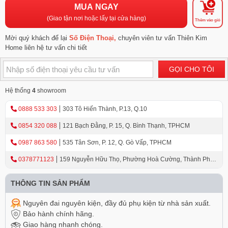
MUA NGAY
(Giao tận nơi hoặc lấy tại cửa hàng)
Thêm vào giỏ
Mời quý khách để lại
Số Điện Thoại,
chuyên viên tư vấn Thiên Kim
Home liên hệ tư vấn chi tiết
GỌI CHO TÔI
Hệ thống
4
showroom
0888 533 303
303 Tô Hiến Thành, P.13, Q.10
0854 320 088
121 Bạch Đằng, P. 15, Q. Bình Thạnh, TPHCM
0987 863 580
535 Tân Sơn, P. 12, Q. Gò Vấp, TPHCM
0378771123
159 Nguyễn Hữu Thọ, Phường Hoà Cường, Thành Phố
Đà Nẵng
THÔNG TIN SẢN PHẨM
Nguyên đai nguyên kiện, đầy đủ phụ kiện từ nhà sản xuất.
Bảo hành chính hãng.
Giao hàng nhanh chóng.