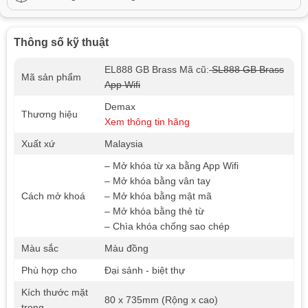
Thông số kỹ thuật
EL888 GB Brass Mã cũ:
SL888 GB Brass
Mã sản phẩm
App Wifi
Demax
Thương hiệu
Xem thông tin hãng
Xuất xứ
Malaysia
– Mở khóa từ xa bằng App Wifi
– Mở khóa bằng vân tay
Cách mở khoá
– Mở khóa bằng mật mã
– Mở khóa bằng thẻ từ
– Chìa khóa chống sao chép
Màu sắc
Màu đồng
Phù hợp cho
Đại sảnh - biệt thự
Kích thước mặt
80 x 735mm (Rộng x cao)
trong