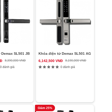
ử Demax SL501 JB
Khóa điện tử Demax SL501 AG
NĐ
8,390,000 VNĐ
6,142,500 VNĐ
8,190,000 VNĐ
0 đánh giá
0 đánh giá
Giảm 25%