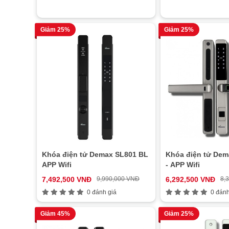
Giảm 25%
Giảm 25%
Khóa điện tử Demax SL801 BL
Khóa điện tử De
APP Wifi
- APP Wifi
7,492,500 VNĐ
9,990,000 VNĐ
6,292,500 VNĐ
8,
0 đánh giá
0 đánh
Giảm 45%
Giảm 25%