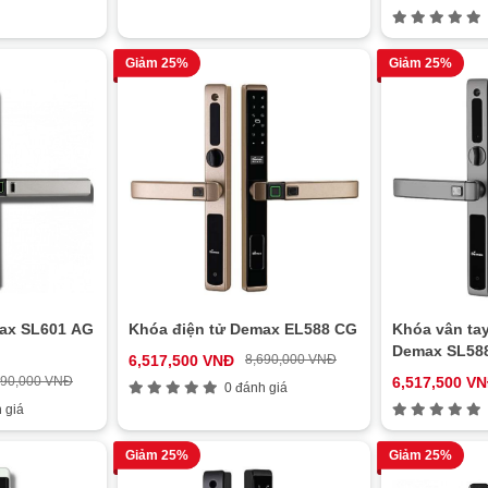
Giảm 25%
Giảm 25%
max SL601 AG
Khóa điện tử Demax EL588 CG
Khóa vân ta
Demax SL58
6,517,500 VNĐ
8,690,000 VNĐ
390,000 VNĐ
6,517,500 V
0 đánh giá
 giá
Giảm 25%
Giảm 25%