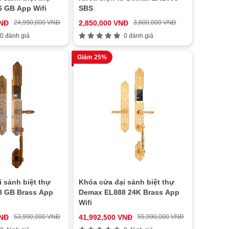
 GB App Wifi
SBS
VNĐ
24,990,000 VNĐ
2,850,000 VNĐ
3,800,000 VNĐ
0 đánh giá
0 đánh giá
Giảm 25%
 sảnh biệt thự
Khóa cửa đại sảnh biệt thự
 GB Brass App
Demax EL888 24K Brass App
Wifi
VNĐ
53,990,000 VNĐ
41,992,500 VNĐ
55,990,000 VNĐ