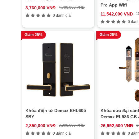
Pro App Wifi
3,760,000 VNĐ
4,700,000 VNĐ
11,542,000 VNĐ
1
0 đánh giá
0 đánh
Giảm 25%
Giảm 25%
Khóa điện tử Demax EHL605
Khóa cửa đại sảnh
SBY
Demax EL986 GB
2,850,000 VNĐ
3,800,000 VNĐ
26,992,500 VNĐ
3
0 đánh giá
0 đánh