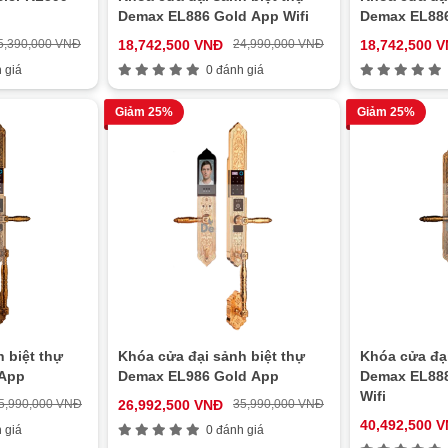
Demax EL886 Gold App Wifi
Demax EL886
5,390,000 VNĐ
18,742,500 VNĐ
24,990,000 VNĐ
18,742,500 
 giá
0 đánh giá
Giảm 25%
Giảm 25%
 biệt thự
Khóa cửa đại sảnh biệt thự
Khóa cửa đại
 App
Demax EL986 Gold App
Demax EL888
Wifi
5,990,000 VNĐ
26,992,500 VNĐ
35,990,000 VNĐ
40,492,500 
 giá
0 đánh giá