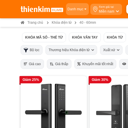
Xem giá tại
Danh mục
Miền nam
Trang chủ
Khóa điện tử
40 - 60mm
KHÓA MÃ SỐ - THẺ TỪ
KHÓA VÂN TAY
KHÓA TỪ
Bộ lọc
Thương hiệu Khóa điện tử
Xuất xứ
Giá cao
Giá thấp
Khuyến mãi tốt nhất
Giảm 25%
Giảm 30%