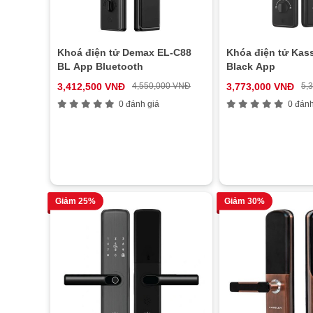
Khoá điện tử Demax EL-C88
Khóa điện tử Kass
BL App Bluetooth
Black App
3,412,500 VNĐ
4,550,000 VNĐ
3,773,000 VNĐ
5,
0 đánh giá
0 đánh
Giảm 25%
Giảm 30%