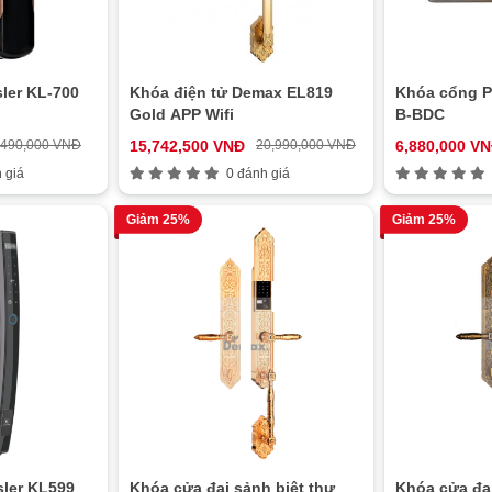
ler KL-700
Khóa điện tử Demax EL819
Khóa cổng P
Gold APP Wifi
B-BDC
,490,000 VNĐ
15,742,500 VNĐ
20,990,000 VNĐ
6,880,000 V
 giá
0 đánh giá
Giảm 25%
Giảm 25%
sler KL599
Khóa cửa đại sảnh biệt thự
Khóa cửa đại