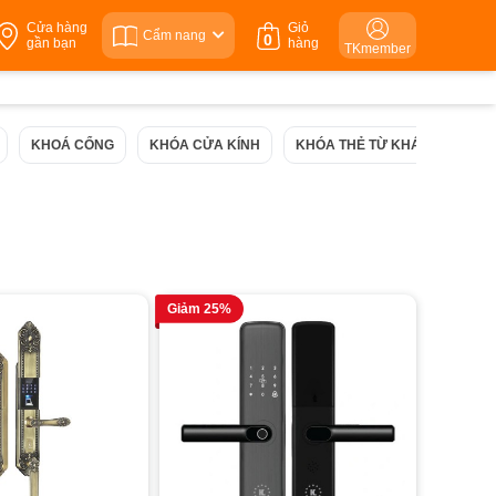
Cửa hàng
Giỏ
Cẩm nang
0
gần bạn
hàng
TKmember
KHOÁ CỔNG
KHÓA CỬA KÍNH
KHÓA THẺ TỪ KHÁCH SẠN
Giảm 25%