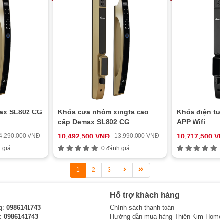
max SL802 CG
Khóa cửa nhôm xingfa cao
Khóa điện t
cấp Demax SL802 CG
APP Wifi
4,290,000 VNĐ
10,492,500 VNĐ
13,990,000 VNĐ
10,717,500 
 giá
0 đánh giá
1
2
3
Hỗ trợ khách hàng
g:
0986141743
Chính sách thanh toán
i:
0986141743
Hướng dẫn mua hàng Thiên Kim Hom