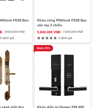
HGlock FE38 Đen
Khóa cổng PHGlock FE38 Bạc
vân tay 2 chiều
NĐ
8,600,000 VNĐ
5,840,000 VNĐ
7,300,000 VNĐ
0 đánh giá
0 đánh giá
Giảm 25%
 sảnh biệt thự
Khóa điện tử Demax EHL605