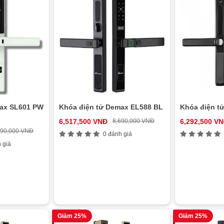
max SL601 PW
Khóa điện tử Demax EL588 BL
Khóa điện t
6,517,500 VNĐ
8,690,000 VNĐ
6,292,500 V
690,000 VNĐ
0 đánh giá
 giá
Giảm 25%
Giảm 25%