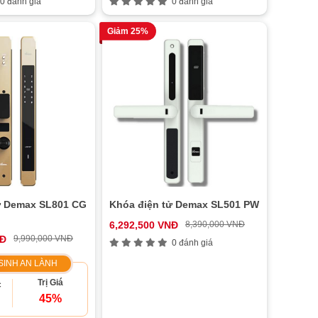
0 đánh giá
0 đánh giá
Giảm 25%
ử Demax SL801 CG
Khóa điện tử Demax SL501 PW
6,292,500 VNĐ
8,390,000 VNĐ
NĐ
9,990,000 VNĐ
0 đánh giá
SINH AN LÀNH
Trị Giá
c
45%