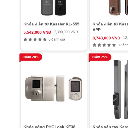
Khóa điện tử Kassler KL-555
Khóa điện tử Kass
APP
5,542,000 VNĐ
7,390,000 VNĐ
8,743,000 VNĐ
12
0 đánh giá
0 đánh
Giảm 20%
Giảm 25%
Khóa cổng PHGLock KE38
Khóa vân tay Kas