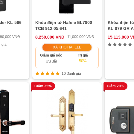
ler KL-566
Khóa điện tử Hafele EL7900-
Khóa điện tử
TCB 912.05.641
KL-979 GR 
390,000 VNĐ
8,250,000 VNĐ
11,000,000 VNĐ
15,113,000 
 giá
XẢ KHO HAFELE
Giảm giá sốc
Trị giá
50%
Ưu đãi
10 đánh giá
Giảm 25%
Giảm 20%