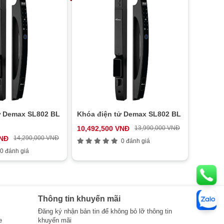
ử Demax SL802 BL
Khóa điện tử Demax SL802 BL
10,492,500 VNĐ
13,990,000 VNĐ
VNĐ
14,290,000 VNĐ
0 đánh giá
0 đánh giá
Thông tin khuyến mãi
Đăng ký nhận bản tin để không bỏ lỡ thông tin
e
khuyến mãi