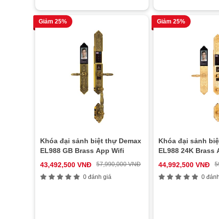
Giảm 25%
Giảm 25%
Khóa đại sảnh biệt thự Demax
Khóa đại sảnh bi
EL988 GB Brass App Wifi
EL988 24K Brass 
43,492,500 VNĐ
57,990,000 VNĐ
44,992,500 VNĐ
5
0 đánh giá
0 đánh