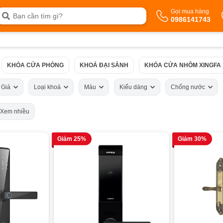
Gọi mua hàng
0986141743
KHÓA CỬA PHÒNG
KHOÁ ĐẠI SẢNH
KHÓA CỬA NHÔM XINGFA
Giá
Loại khoá
Màu
Kiểu dáng
Chống nước
Xem nhiều
Giảm 25%
Giảm 30%