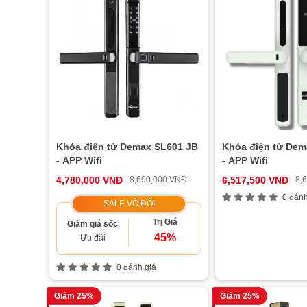
Khóa điện tử Demax SL601 JB
Khóa điện tử De
- APP Wifi
- APP Wifi
4,780,000 VNĐ
8,690,000 VNĐ
6,517,500 VNĐ
8,
0 đánh
SALE VÔ ĐỐI
Trị Giá
Giảm giá sốc
45%
Ưu đãi
0 đánh giá
Giảm 25%
Giảm 25%