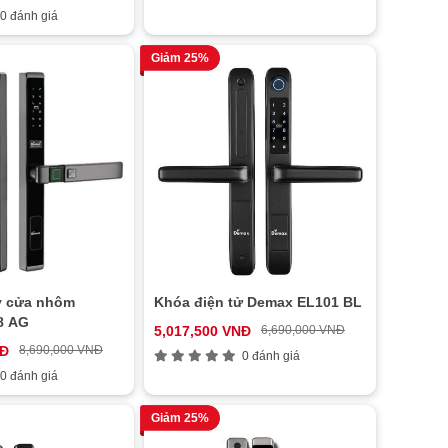
0 đánh giá
Giảm 25%
y cửa nhôm
Khóa điện tử Demax EL101 BL
8 AG
5,017,500 VNĐ
6,690,000 VNĐ
NĐ
8,690,000 VNĐ
0 đánh giá
0 đánh giá
Giảm 25%