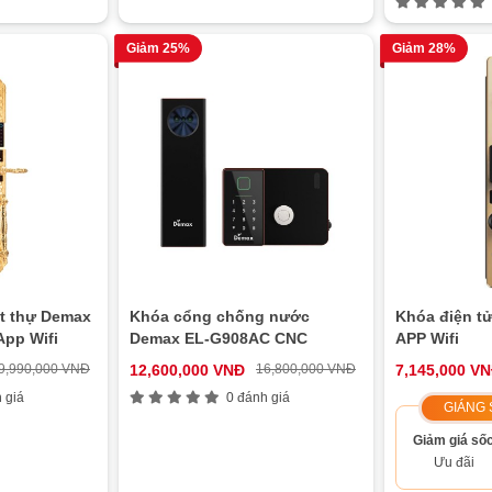
Giảm 25%
Giảm 28%
ệt thự Demax
Khóa cổng chống nước
Khóa điện t
App Wifi
Demax EL-G908AC CNC
APP Wifi
9,990,000 VNĐ
12,600,000 VNĐ
16,800,000 VNĐ
7,145,000 V
 giá
0 đánh giá
GIÁNG 
Giảm giá số
Ưu đãi