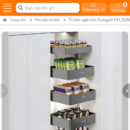
0
Cẩm nang
Giỏ hàng
Tủ kho ngăn kéo Eurogold EKL2526
Trang chủ
Phụ kiện tủ bếp