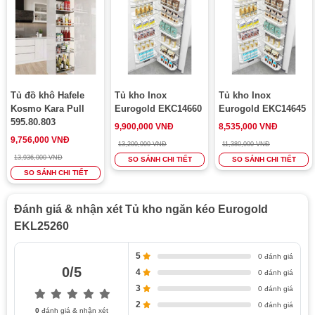
Tủ đồ khô Hafele
Tủ kho Inox
Tủ kho Inox
Kosmo Kara Pull
Eurogold EKC14660
Eurogold EKC14645
595.80.803
9,900,000 VNĐ
8,535,000 VNĐ
9,756,000 VNĐ
13,200,000 VNĐ
11,380,000 VNĐ
13,936,000 VNĐ
SO SÁNH CHI TIẾT
SO SÁNH CHI TIẾT
SO SÁNH CHI TIẾT
Đánh giá & nhận xét Tủ kho ngăn kéo Eurogold
EKL25260
5
0 đánh giá
0/5
4
0 đánh giá
3
0 đánh giá
2
0 đánh giá
0
đánh giá & nhận xét