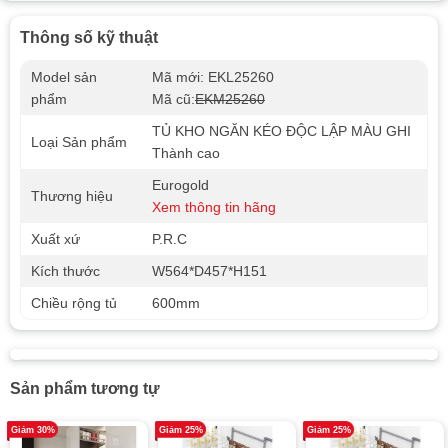
Thông số kỹ thuật
Model sản
Mã mới: EKL25260
phẩm
Mã cũ:
EKM25260
TỦ KHO NGĂN KÉO ĐỘC LẬP MÀU GHI
Loại Sản phẩm
Thành cao
Eurogold
Thương hiệu
Xem thông tin hãng
Xuất xứ
P.R.C
Kích thước
W564*D457*H151
Chiều rộng tủ
600mm
Sản phẩm tương tự
Giảm 30%
Giảm 25%
Giảm 25%