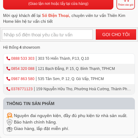
(Giao tận nơi hoặc lấy tại cửa hàng)
Thêm vào giỏ
Mời quý khách để lại
Số Điện Thoại,
chuyên viên tư vấn Thiên Kim
Home liên hệ tư vấn chi tiết
GỌI CHO TÔI
Hệ thống
4
showroom
0888 533 303
303 Tô Hiến Thành, P.13, Q.10
0854 320 088
121 Bạch Đằng, P. 15, Q. Bình Thạnh, TPHCM
0987 863 580
535 Tân Sơn, P. 12, Q. Gò Vấp, TPHCM
0378771123
159 Nguyễn Hữu Thọ, Phường Hoà Cường, Thành Phố
Đà Nẵng
THÔNG TIN SẢN PHẨM
Nguyên đai nguyên kiện, đầy đủ phụ kiện từ nhà sản xuất.
Bảo hành chính hãng.
Giao hàng, lắp đặt miễn phí.