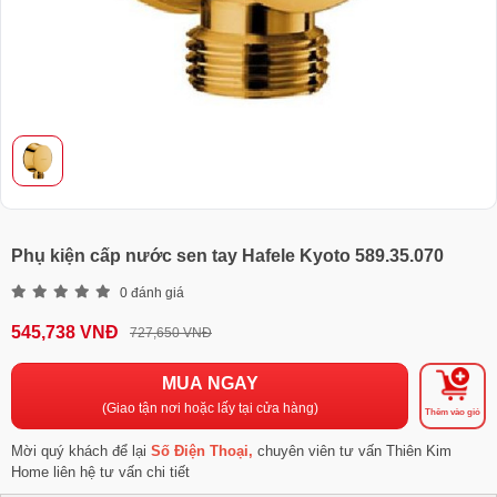
Phụ kiện cấp nước sen tay Hafele Kyoto 589.35.070
0 đánh giá
545,738 VNĐ
727,650 VNĐ
MUA NGAY
(Giao tận nơi hoặc lấy tại cửa hàng)
Thêm vào giỏ
Mời quý khách để lại
Số Điện Thoại,
chuyên viên tư vấn Thiên Kim
Home liên hệ tư vấn chi tiết