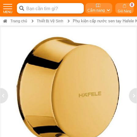
0
Cẩm nang
Giỏ hàng
Phụ kiện cấp nước sen tay Hafele 
Trang chủ
Thiết Bị Vệ Sinh