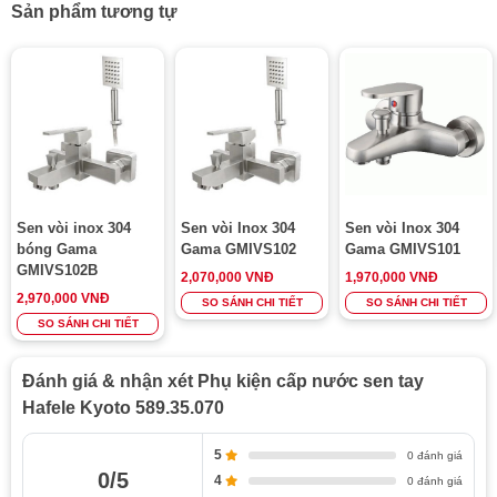
Sản phẩm tương tự
Sen vòi inox 304
Sen vòi Inox 304
Sen vòi Inox 304
bóng Gama
Gama GMIVS102
Gama GMIVS101
GMIVS102B
2,070,000 VNĐ
1,970,000 VNĐ
2,970,000 VNĐ
SO SÁNH CHI TIẾT
SO SÁNH CHI TIẾT
SO SÁNH CHI TIẾT
Đánh giá & nhận xét Phụ kiện cấp nước sen tay
Hafele Kyoto 589.35.070
5
0 đánh giá
0/5
4
0 đánh giá