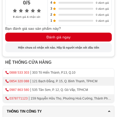
0/5
4
0 đánh giá
vào động cơ, ảnh hưởng đến độ bền của máy. Không
3
0 đánh giá
những vậy, việc vệ sinh lưới lọc cũng hết sức đơn giản,
2
0 đánh giá
0
đánh giá & nhận xét
giữ cho máy luôn hoạt động hiệu quả.
1
0 đánh giá
Bạn đánh giá sao sản phẩm này?
Tiện ích vượt trội, đem đến trải nghiệm nấu
nướng tuyệt vời
Đánh giá ngay
Không chỉ tập trung vào chức năng chính, Eurogold
Hiện chưa có nhận xét nào. Hãy là người nhận xét đầu tiên
EUH06170 PRO còn mang đến nhiều tiện nghi khác cho
người dùng. Đèn LED được tích hợp ngay trên máy sẽ
HỆ THỐNG CỬA HÀNG
chiếu sáng trực tiếp khu vực nấu, giúp bạn nấu nướng dễ
dàng hơn. Ngoài ra, máy hút mùi này cũng vận hành êm
0888 533 303
303 Tô Hiến Thành, P.13, Q.10
ái, không gây tiếng ồn lớn ảnh hưởng không khí sinh
0854 320 088
121 Bạch Đằng, P. 15, Q. Bình Thạnh, TPHCM
hoạt chung.
0987 863 580
535 Tân Sơn, P. 12, Q. Gò Vấp, TPHCM
Chọn mua Máy hút mùi Eurogold EUH06170 PRO chính
hãng tại…
0378771123
159 Nguyễn Hữu Thọ, Phường Hoà Cường, Thành Phố
Đà Nẵng
Để đảm bảo mua đúng sản phẩm chính hãng với giá tốt
THÔNG TIN CÔNG TY
và hưởng trọn chế độ bảo hành, hãy tìm đến những địa