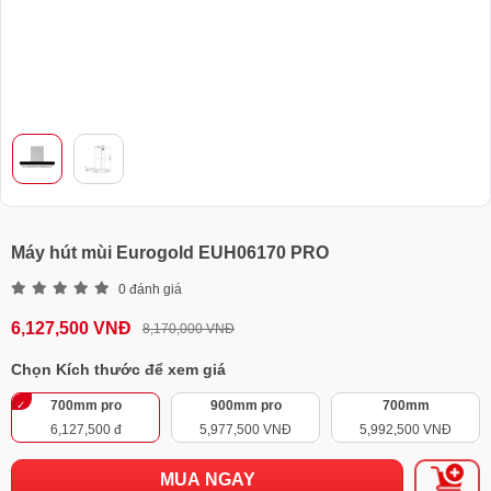
Máy hút mùi Eurogold EUH06170 PRO
0 đánh giá
6,127,500 VNĐ
8,170,000 VNĐ
Chọn Kích thước để xem giá
700mm pro
900mm pro
700mm
6,127,500 đ
5,977,500 VNĐ
5,992,500 VNĐ
MUA NGAY