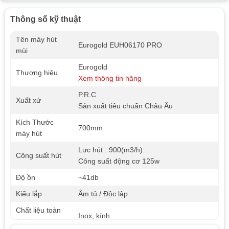
Thông số kỹ thuật
Tên máy hút
Eurogold EUH06170 PRO
mùi
Eurogold
Thương hiệu
Xem thông tin hãng
P.R.C
Xuất xứ
Sản xuất tiêu chuẩn Châu Âu
Kích Thước
700mm
máy hút
Lực hút : 900(m3/h)
Công suất hút
Công suất động cơ 125w
Độ ồn
~41db
Kiểu lắp
Âm tủ / Độc lập
Chất liệu toàn
Inox, kính
thân