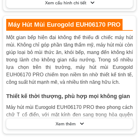
Xem cấu hình chi tiết
Điện áp
220V/50Hz
Bảng điều khiển
Điều khiển cảm ứng 9 cấp độ
Máy Hút Mùi Eurogold EUH06170 PRO
Máy hút mùi chữ T
Tiện ích
Lưới lọc inox
Một gian bếp hiện đại không thể thiếu đi chiếc máy hút
Lọc khử mùi than hoạt tính
mùi. Không chỉ góp phần tăng thẩm mỹ, máy hút mùi còn
Đèn chiếu
Đèn led siêu sáng
giúp loại bỏ mùi thức ăn, khói bếp, mang đến không khí
trong lành cho không gian nấu nướng. Trong số nhiều
lựa chọn trên thị trường, máy hút mùi Eurogold
EUH06170 PRO chiếm trọn niềm tin nhờ thiết kế tinh tế,
công suất hút mạnh mẽ, và nhiều tính năng hữu ích.
Thiết kế thời thượng, phù hợp mọi không gian
Máy hút mùi Eurogold EUH06170 PRO theo phong cách
chữ T cổ điển, với mặt kính đen sang trọng hòa quyện
cùng chất liệu inox bền bỉ. Máy hút mùi này không chỉ là
Xem thêm
thiết bị nhà bếp thông thường, mà còn góp phần nâng
tầm đẳng cấp cho căn bếp của bạn. Điểm cộng nữa là