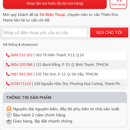
(Giao tận nơi hoặc lấy tại cửa hàng)
Thêm vào giỏ
Mời quý khách để lại
Số Điện Thoại,
chuyên viên tư vấn Thiên Kim
Home liên hệ tư vấn chi tiết
GỌI CHO TÔI
Hệ thống
4
showroom
0888 533 303
303 Tô Hiến Thành, P.13, Q.10
0854 320 088
121 Bạch Đằng, P. 15, Q. Bình Thạnh, TPHCM
0987 863 580
535 Tân Sơn, P. 12, Q. Gò Vấp, TPHCM
0378771123
159 Nguyễn Hữu Thọ, Phường Hoà Cường, Thành Phố
Đà Nẵng
THÔNG TIN SẢN PHẨM
Nguyên đai nguyên kiện, đầy đủ phụ kiện từ nhà sản xuất.
Bảo hành 2 năm chính hãng.
Giao hàng, lắp đặt nhanh chóng.