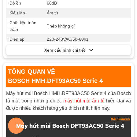
Độ ồn
68dB
Kiểu lắp
Âm tủ
Chất liệu toàn
Thép không gỉ
thân
Điện áp
220-240VAC/50-60hz
Bảng điều khiển
Điều khiển bằng phím bấm điện tử
Xem cấu hình chi tiết
Khử mùi bằng than hoạt tính và đường
Tiện ích
ống thoát ra ngoài Ф 120 mm
TỔNG QUAN VỀ
Đèn chiếu
2 đèn LED chiếu sáng 3W
BOSCH HMH.DFT93AC50 Serie 4
Máy hút mùi Bosch HMH.DFT93AC50 Serie 4 của Bosch
là một trong những chiếc
máy hút mùi âm tủ
hiện đại và
được nhiều khách hàng yêu thích nhất hiện nay.