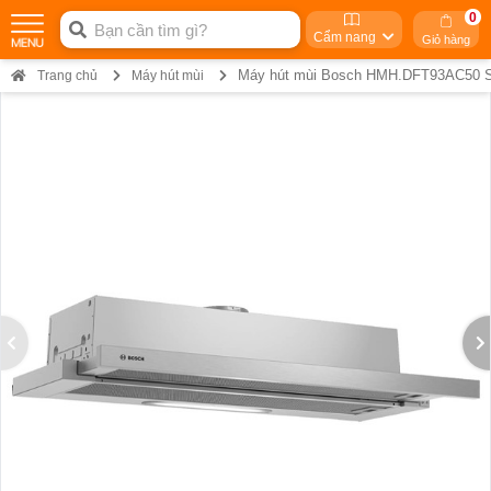
0
Cẩm nang
Giỏ hàng
Máy hút mùi Bosch HMH.DFT93AC50 S
Trang chủ
Máy hút mùi