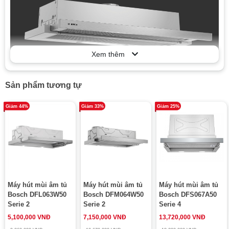
Xem thêm
Sản phẩm tương tự
Sản phẩm thuộc dòng máy hút mùi Series 4 của Bosch
được trang bị đầy đủ các tính năng ưu việt với mức công
Giảm 44%
Giảm 33%
Giảm 25%
suất lớn, độ ồn siêu êm đảm bảo hút sạch hiệu quả các
loại mùi, đem lại không gian thoáng đãng cho căn bếp
mà không ảnh hưởng đến sinh hoạt gia đình.
ƯU ĐIỂM CỦA BOSCH HMH.DFT93AC50
Serie 4
Máy hút mùi âm tủ
Máy hút mùi âm tủ
Máy hút mùi âm tủ
Bosch DFL063W50
Bosch DFM064W50
Bosch DFS067A50
Bosch HMH.DFT93AC50 Serie 4
phù hợp với
Serie 2
Serie 2
Serie 4
nhiều không gian bếp
5,100,000 VNĐ
7,150,000 VNĐ
13,720,000 VNĐ