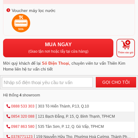
Voucher máy lọc nước
MUA NGAY
(Giao tận nơi hoặc lấy tại cửa hàng)
Thêm vào giỏ
Mời quý khách để lại
Số Điện Thoại,
chuyên viên tư vấn Thiên Kim
Home liên hệ tư vấn chi tiết
GỌI CHO TÔI
Hệ thống
4
showroom
0888 533 303
303 Tô Hiến Thành, P.13, Q.10
0854 320 088
121 Bạch Đằng, P. 15, Q. Bình Thạnh, TPHCM
0987 863 580
535 Tân Sơn, P. 12, Q. Gò Vấp, TPHCM
0378771123
159 Nguyễn Hữu Thọ, Phường Hoà Cường, Thành Phố