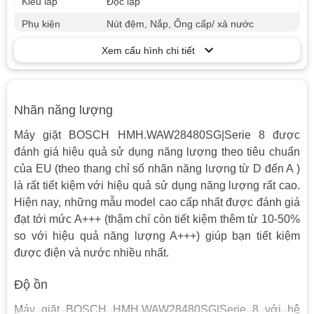
Kiểu lắp
Độc lập
Phụ kiện
Nút đệm, Nắp, Ống cấp/ xả nước
Chất liệu lồng
Xem cấu hình chi tiết
Thép không gỉ
giặt
Bảng điều
Điều khiển điện tử, màn hình LED
khiển
Nhãn năng lượng
Chức năng sấy
Không
Máy giặt BOSCH HMH.WAW28480SG|Serie 8 được
AllergyPlus / Hygiene , Drain / Spin , Extra
đánh giá hiệu quả sử dụng năng lượng theo tiêu chuẩn
rinse , Extra Rinse / Starching , quick
của EU (theo thang chỉ số nhãn năng lượng từ D đến A )
Tiện ích
wash/mixture , Ready , shirts , Speed/eco
là rất tiết kiệm với hiệu quả sử dụng năng lượng rất cao.
, Spin speed reduction , sports , Start /
Hiện nay, những mẫu model cao cấp nhất được đánh giá
Reload , Super 15 min / Super 30 min
đạt tới mức A+++ (thậm chí còn tiết kiệm thêm từ 10-50%
Nước trong 1
so với hiệu quả năng lượng A+++) giúp bạn tiết kiệm
Cập nhật sau
lần giặt
được điện và nước nhiều nhất.
Độ ồn khi giặt 48DB
Độ ồn
Độ ồn khi vắt 72DB
Độ ồn
Tốc độ khi vắt
Tốc độ vòng quay tối đa: 1400 vòng/ phút
Máy giặt BOSCH HMH.WAW28480SG|Serie 8 với hệ