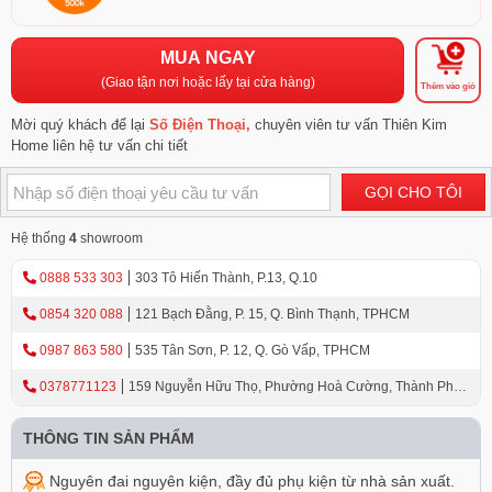
MUA NGAY
(Giao tận nơi hoặc lấy tại cửa hàng)
Thêm vào giỏ
Mời quý khách để lại
Số Điện Thoại,
chuyên viên tư vấn Thiên Kim
Home liên hệ tư vấn chi tiết
GỌI CHO TÔI
Hệ thống
4
showroom
0888 533 303
303 Tô Hiến Thành, P.13, Q.10
0854 320 088
121 Bạch Đằng, P. 15, Q. Bình Thạnh, TPHCM
0987 863 580
535 Tân Sơn, P. 12, Q. Gò Vấp, TPHCM
0378771123
159 Nguyễn Hữu Thọ, Phường Hoà Cường, Thành Phố
Đà Nẵng
THÔNG TIN SẢN PHẨM
Nguyên đai nguyên kiện, đầy đủ phụ kiện từ nhà sản xuất.