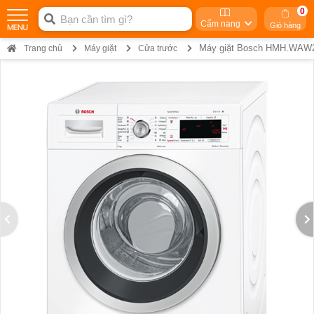
0
Cẩm nang
Giỏ hàng
Máy giặt Bosch HMH.WAW2
Trang chủ
Máy giặt
Cửa trước