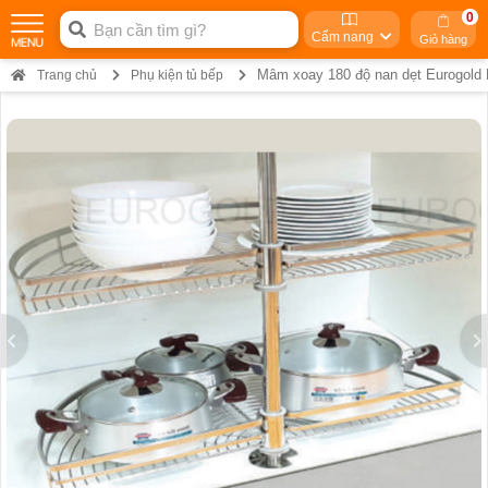
0
Cẩm nang
Giỏ hàng
Mâm xoay 180 độ nan dẹt Eurogold
Trang chủ
Phụ kiện tủ bếp