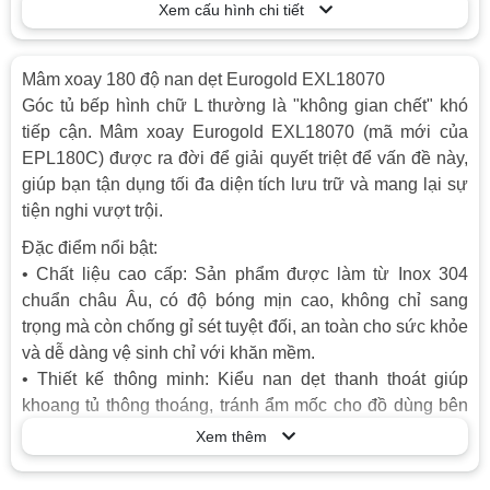
Xem cấu hình chi tiết
Mâm xoay 180 độ nan dẹt Eurogold EXL18070
Góc tủ bếp hình chữ L thường là "không gian chết" khó
tiếp cận. Mâm xoay Eurogold EXL18070 (mã mới của
EPL180C) được ra đời để giải quyết triệt để vấn đề này,
giúp bạn tận dụng tối đa diện tích lưu trữ và mang lại sự
tiện nghi vượt trội.
Đặc điểm nổi bật:
• Chất liệu cao cấp: Sản phẩm được làm từ Inox 304
chuẩn châu Âu, có độ bóng mịn cao, không chỉ sang
trọng mà còn chống gỉ sét tuyệt đối, an toàn cho sức khỏe
và dễ dàng vệ sinh chỉ với khăn mềm.
• Thiết kế thông minh: Kiểu nan dẹt thanh thoát giúp
khoang tủ thông thoáng, tránh ẩm mốc cho đồ dùng bên
trong. Với cấu trúc 2 tầng giá rộng và sâu, người dùng có
Xem thêm
thể thoải mái sắp xếp xoong nồi, chai lọ một cách khoa
học.