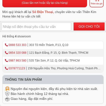
(Giao tận nơi hoặc lấy tại cửa hàng)
Thêm vào giỏ
Mời quý khách để lại
Số Điện Thoại,
chuyên viên tư vấn Thiên Kim
Home liên hệ tư vấn chi tiết
GỌI CHO TÔI
Hệ thống
4
showroom
0888 533 303
303 Tô Hiến Thành, P.13, Q.10
0854 320 088
121 Bạch Đằng, P. 15, Q. Bình Thạnh, TPHCM
0987 863 580
535 Tân Sơn, P. 12, Q. Gò Vấp, TPHCM
0378771123
159 Nguyễn Hữu Thọ, Phường Hoà Cường, Thành Phố
Đà Nẵng
THÔNG TIN SẢN PHẨM
Nguyên đai nguyên kiện, đầy đủ phụ kiện từ nhà sản xuất.
Bảo hành chính hãng 12 tháng tại nhà.
Giao hàng, lắp đặt miễn phí.