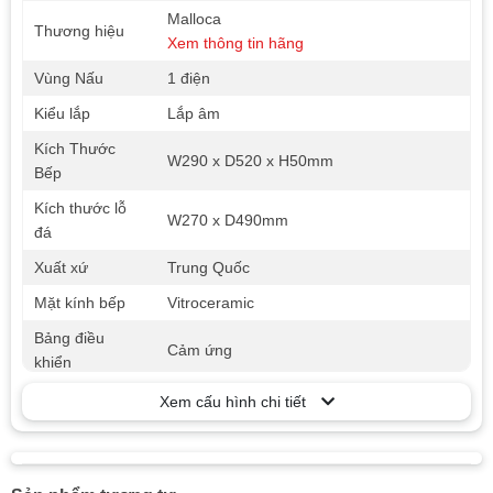
Malloca
Thương hiệu
Xem thông tin hãng
Vùng Nấu
1 điện
Kiểu lắp
Lắp âm
Kích Thước
W290 x D520 x H50mm
Bếp
Kích thước lỗ
W270 x D490mm
đá
Xuất xứ
Trung Quốc
Mặt kính bếp
Vitroceramic
Bảng điều
Cảm ứng
khiển
Tiện ích cài sẵn
9 mức công suất
Xem cấu hình chi tiết
Nồi nấu
Đáy bằng phẳng, ưu tiên đáy mỏng
Tự nhận diện
Có
vùng nấu