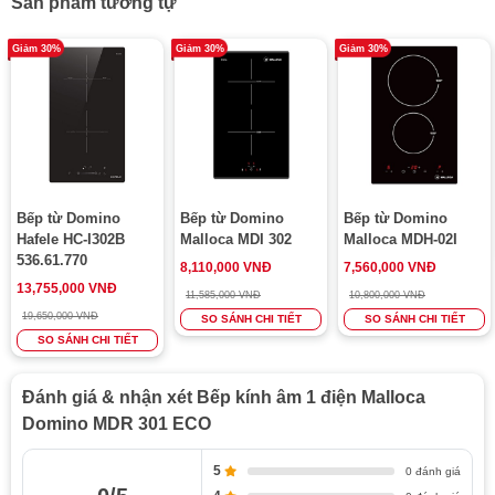
Sản phẩm tương tự
Tự động tắt khi
Giảm 30%
Giảm 30%
Giảm 30%
xoong nồi rời
Có
vùng nấu
Hệ thống khoá
Có
an toàn
Hệ thống bảo
vệ an toàn, khi
Có
Bếp từ Domino
Bếp từ Domino
Bếp từ Domino
quá nhiệt, quá
Hafele HC-I302B
Malloca MDI 302
Malloca MDH-02I
áp
536.61.770
8,110,000 VNĐ
7,560,000 VNĐ
Công suất
2.0kW (Ø200)
13,755,000 VNĐ
11,585,000 VNĐ
10,800,000 VNĐ
19,650,000 VNĐ
Điện áp
220-240V~50/60Hz
SO SÁNH CHI TIẾT
SO SÁNH CHI TIẾT
SO SÁNH CHI TIẾT
Đánh giá & nhận xét Bếp kính âm 1 điện Malloca
Domino MDR 301 ECO
5
0 đánh giá