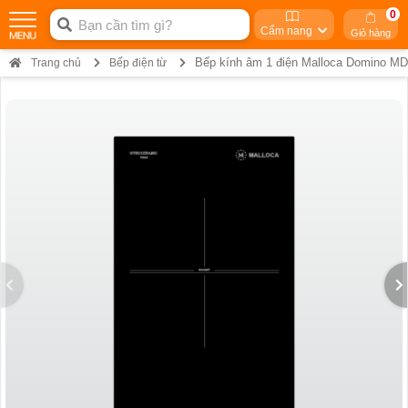
0
Cẩm nang
Giỏ hàng
Bếp kính âm 1 điện Malloca Domino M
Trang chủ
Bếp điện từ