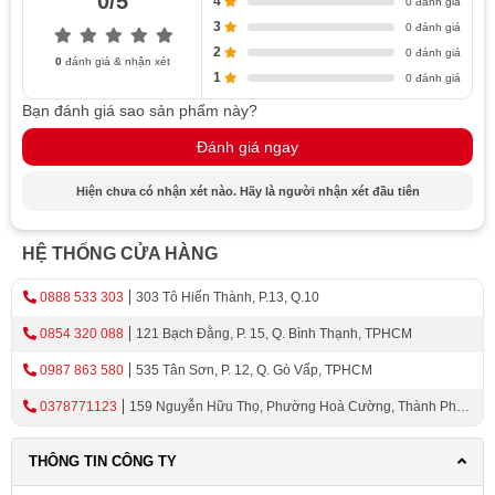
0/5
4
0 đánh giá
3
0 đánh giá
2
0 đánh giá
0
đánh giá & nhận xét
1
0 đánh giá
Bạn đánh giá sao sản phẩm này?
Đánh giá ngay
Hiện chưa có nhận xét nào. Hãy là người nhận xét đầu tiên
HỆ THỐNG CỬA HÀNG
0888 533 303
303 Tô Hiến Thành, P.13, Q.10
0854 320 088
121 Bạch Đằng, P. 15, Q. Bình Thạnh, TPHCM
0987 863 580
535 Tân Sơn, P. 12, Q. Gò Vấp, TPHCM
0378771123
159 Nguyễn Hữu Thọ, Phường Hoà Cường, Thành Phố
Đà Nẵng
THÔNG TIN CÔNG TY