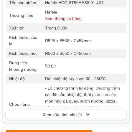
Tên sản phẩm
Hafele HCO-8T50A 538.01.431
Hafele
Thương hiệu
Xem thông tin hãng
Xuất xứ
Trung Quốc
Kích thước của
R595 x S568 x C454mm
lò
Kích thước hộc
R560 x S550 x C450mm
Dung tích
50 Lít
khoang nướng
Nhiệt độ
Dải nhiệt độ tùy chọn 30 - 250ºC
- 13 chương trình tự động: chương trình
cài đặt sẵn nhiệt độ, thời gian cho các
món như gà quay, sườn nướng, pizza,
Chức năng
các loại bánh nướng và bánh mỳ...
- 05 mức công suất vi sóng -Chức năng
Xem cấu hình chi tiết
rã đông
Phụ kiện đi kèm
1 khay nướng, 1 vỉ nướng