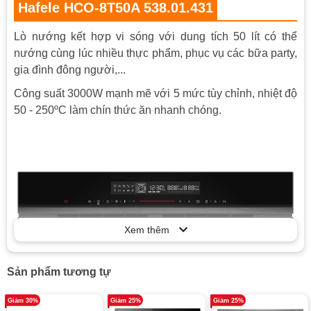
Hafele HCO-8T50A 538.01.431
Kiểu lắp
Âm tủ
Lò nướng kết hợp vi sóng với dung tích 50 lít có thể
Chất liệu Khung
Thép tráng men chất lượng cao, không gỉ
nướng cùng lúc nhiều thực phẩm, phục vụ các bữa party,
Công suất
3000W
gia đình đông người,...
Điều khiển cảm ứng trượt và màn hình
Công suất 3000W mạnh mẽ với 5 mức tùy chỉnh, nhiệt độ
LED: Thao tác điều khiển dễ dàng và tiện
50 - 250ºC làm chín thức ăn nhanh chóng.
Bảng điều khiển
lợi nhờ màn hình hiển thị to và rõ ràng,
cùng các biểu tượng chức năng đơn
giản, dễ hiểu
Đèn chiếu sáng
Có
Tiết kiệm năng
Có
lượng
Chất liệu vỏ
Thép không gỉ
Xem thêm
ECO tiết kiệm
Có
điện
Sản phẩm tương tự
Điện áp
220VAC/50hz
Giảm 30%
Giảm 25%
Giảm 25%
Mặt trước
Cửa kính ba lớp cách nhiệt trong suốt