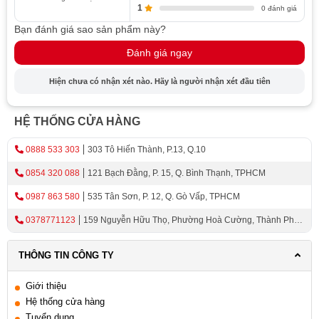
1
0 đánh giá
Điều khiển cảm ứng trượt và màn hình LED giúp thao tác
Bạn đánh giá sao sản phẩm này?
điều khiển dễ dàng và tiện lợi
Đánh giá ngay
Màn hình hiển thị to và rõ ràng, cùng các biểu tượng
chức năng đơn giản, dễ hiểu.
Hiện chưa có nhận xét nào. Hãy là người nhận xét đầu tiên
Có chức năng hẹn giờ thuận tiện, nấu nướng thức ăn mà
không cần canh chừng
HỆ THỐNG CỬA HÀNG
Nhờ chức năng này, người dùng có thể tận dụng thời
0888 533 303
303 Tô Hiến Thành, P.13, Q.10
gian làm công việc khác khi bận rộn.
0854 320 088
121 Bạch Đằng, P. 15, Q. Bình Thạnh, TPHCM
Chất liệu khoang lò bằng thép không gỉ đảm bảo an toàn
cho việc nướng thực phẩm ở nhiệt độ cao, lau chùi dễ
0987 863 580
535 Tân Sơn, P. 12, Q. Gò Vấp, TPHCM
dàng. Trang bị đèn chiếu sáng trong khoang lò giúp dễ
0378771123
159 Nguyễn Hữu Thọ, Phường Hoà Cường, Thành Phố
quan sát tình trạng thức ăn khi máy hoạt động.
Đà Nẵng
Chức năng khóa bảng điều khiển phù hợp cho gia đình
THÔNG TIN CÔNG TY
có con trẻ. Khi kích hoạt, bảng điều khiển sẽ bị vô hiệu
Giới thiệu
hóa, nhờ đó trẻ nhỏ có lỡ chạm vào cũng không gây nguy
Hệ thống cửa hàng
hiểm.
Tuyển dụng