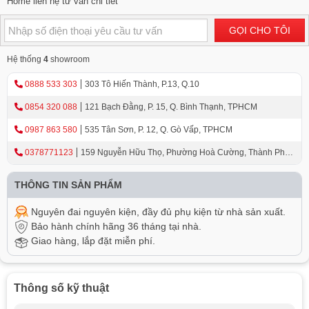
Home liên hệ tư vấn chi tiết
GỌI CHO TÔI
Hệ thống
4
showroom
0888 533 303
303 Tô Hiến Thành, P.13, Q.10
0854 320 088
121 Bạch Đằng, P. 15, Q. Bình Thạnh, TPHCM
0987 863 580
535 Tân Sơn, P. 12, Q. Gò Vấp, TPHCM
0378771123
159 Nguyễn Hữu Thọ, Phường Hoà Cường, Thành Phố
Đà Nẵng
THÔNG TIN SẢN PHẨM
Nguyên đai nguyên kiện, đầy đủ phụ kiện từ nhà sản xuất.
Bảo hành chính hãng 36 tháng tại nhà.
Giao hàng, lắp đặt miễn phí.
Thông số kỹ thuật