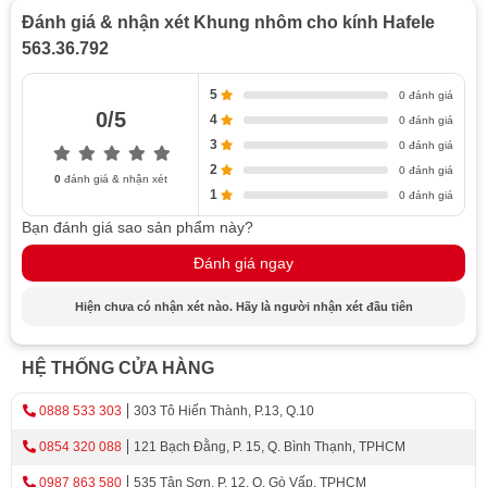
Đánh giá & nhận xét Khung nhôm cho kính Hafele
563.36.792
5
0 đánh giá
0/5
4
0 đánh giá
3
0 đánh giá
2
0 đánh giá
0
đánh giá & nhận xét
1
0 đánh giá
Bạn đánh giá sao sản phẩm này?
Đánh giá ngay
Hiện chưa có nhận xét nào. Hãy là người nhận xét đầu tiên
HỆ THỐNG CỬA HÀNG
0888 533 303
303 Tô Hiến Thành, P.13, Q.10
0854 320 088
121 Bạch Đằng, P. 15, Q. Bình Thạnh, TPHCM
0987 863 580
535 Tân Sơn, P. 12, Q. Gò Vấp, TPHCM