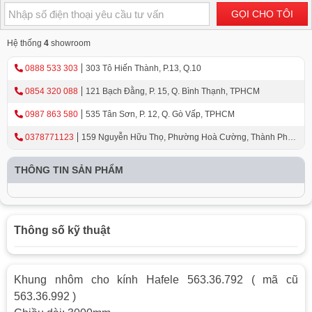
GỌI CHO TÔI
Hệ thống
4
showroom
0888 533 303
303 Tô Hiến Thành, P.13, Q.10
0854 320 088
121 Bạch Đằng, P. 15, Q. Bình Thạnh, TPHCM
0987 863 580
535 Tân Sơn, P. 12, Q. Gò Vấp, TPHCM
0378771123
159 Nguyễn Hữu Thọ, Phường Hoà Cường, Thành Phố
Đà Nẵng
THÔNG TIN SẢN PHẨM
Thông số kỹ thuật
Khung nhôm cho kính Hafele 563.36.792 ( mã cũ
563.36.992 )