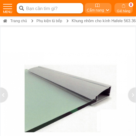
0
Cẩm nang
Giỏ hàng
Khung nhôm cho kính Hafele 563.36
Trang chủ
Phụ kiện tủ bếp