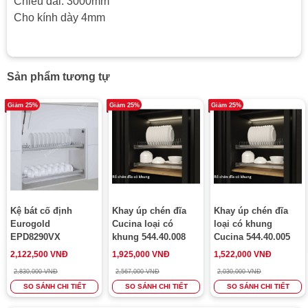
Chiều dài: 3000mm
Cho kính dày 4mm
Sản phẩm tương tự
Giảm 25%
Giảm 25%
Giảm 25%
Kệ bát cố định
Khay úp chén đĩa
Khay úp chén đĩa
Eurogold
Cucina loại có
loại có khung
EPD8290VX
khung 544.40.008
Cucina 544.40.005
2,122,500 VNĐ
1,925,000 VNĐ
1,522,000 VNĐ
2,830,000 VNĐ
2,567,000 VNĐ
2,030,000 VNĐ
SO SÁNH CHI TIẾT
SO SÁNH CHI TIẾT
SO SÁNH CHI TIẾT