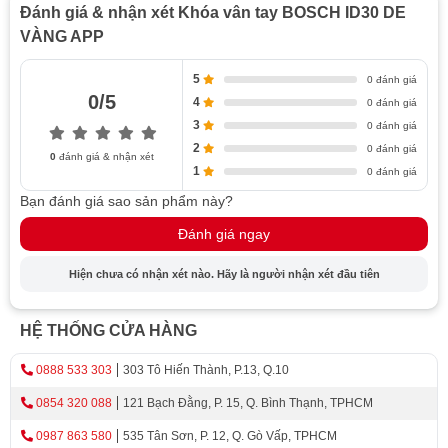
APP
Đánh giá & nhận xét Khóa vân tay BOSCH ID30 DE
VÀNG APP
Khóa BOSCH ID 30 DE APP được trang bị nhiều công
nghệ bảo mật tiên tiến, đảm bảo an toàn tuyệt đối cho
5
0 đánh giá
ngôi nhà của bạn. Một trong những tính năng nổi bật là
0/5
4
0 đánh giá
mã số ảo, cho phép người dùng thêm dãy số ảo (tối đa
3
0 đánh giá
32 số) vào trước hoặc sau mã số thật khi mở khóa. Điều
2
0 đánh giá
0
đánh giá & nhận xét
này giúp tránh bị lộ mật khẩu trong các tình huống không
1
0 đánh giá
mong muốn.
Bạn đánh giá sao sản phẩm này?
Thêm vào đó, khóa còn hỗ trợ thiết lập mã số khách, cho
Đánh giá ngay
phép bạn tạo mật khẩu dùng một lần cho khách đến
thăm. Mỗi lần cài đặt, bạn có thể tạo được đến 10 mã số
Hiện chưa có nhận xét nào. Hãy là người nhận xét đầu tiên
khách để sử dụng linh hoạt, giúp gia đình không phải
cung cấp mật khẩu chính thường xuyên.
HỆ THỐNG CỬA HÀNG
0888 533 303
303 Tô Hiến Thành, P.13, Q.10
0854 320 088
121 Bạch Đằng, P. 15, Q. Bình Thạnh, TPHCM
0987 863 580
535 Tân Sơn, P. 12, Q. Gò Vấp, TPHCM