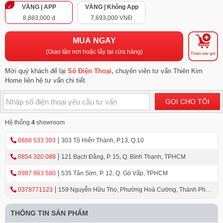
VÀNG | APP
VÀNG | Không App
8,883,000 đ
7,693,000 VNĐ
MUA NGAY
(Giao tận nơi hoặc lấy tại cửa hàng)
Thêm vào giỏ
Mời quý khách để lại
Số Điện Thoại,
chuyên viên tư vấn Thiên Kim
Home liên hệ tư vấn chi tiết
GỌI CHO TÔI
Hệ thống
4
showroom
0888 533 303
303 Tô Hiến Thành, P.13, Q.10
0854 320 088
121 Bạch Đằng, P. 15, Q. Bình Thạnh, TPHCM
0987 863 580
535 Tân Sơn, P. 12, Q. Gò Vấp, TPHCM
0378771123
159 Nguyễn Hữu Thọ, Phường Hoà Cường, Thành Phố
Đà Nẵng
THÔNG TIN SẢN PHẨM