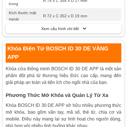
R 74 x C 354 x D 27 mm
trong
Kích thước mặt
R 72 x C 352 x D 19 mm
ngoài
Khả năng lưu
Xem cấu hình chi tiết
100 dấu vân tay, 100 thẻ từ, 100 mật mã
trữ
- Chức năng xáo trộn mã
Khóa Điện Tử BOSCH ID 30 DE VÀNG
- Chức năng Reset khi bị lỗi chương trình
- Chức năng cảnh báo khi Pin yếu và lỗi
APP
Tính năng
chức năng
- Báo động khi nhập mã sai
Khóa cửa thông minh BOSCH ID 30 DE APP là một sản
- App wifi (mở cửa từ xa, quản lý ra vào)
phẩm đột phá từ thương hiệu Đức cao cấp, mang đến
giải pháp an toàn và tiện ích cho ngôi nhà của bạn.
- Mặt khóa ngoài: Hợp kim nhôm, IML
- Mặt khóa trong: Hợp kim nhôm
Vật liệu
Phương Thức Mở Khóa và Quản Lý Từ Xa
- Xử lý bề mặt: Xi mạ, lớp phủ chống
xước, chống phai màu
Khóa BOSCH ID 30 DE APP sở hữu nhiều phương thức
Nguồn điện
4AA Batteries
mở khóa, bao gồm vân tay, mã số, thẻ từ, chìa cơ và
mobile. Điều này mang lại sự linh hoạt cho người dùng,
Nguồn khẩn
USB
phù hợp với nhiều tình huống khác nhau.
cấp