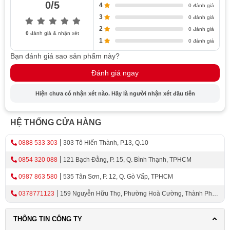
0/5
khóa hoạt động trơn tru.
4
0 đánh giá
3
0 đánh giá
Kassler KL-878F APP tương thích với độ dày cửa từ
2
0 đánh giá
0
đánh giá & nhận xét
40~90mm và đố cửa tối thiểu 80mm, khoảng cách cửa -
1
0 đánh giá
khung cửa tối thiểu 3mm, đáp ứng đa dạng nhu cầu lắp
Bạn đánh giá sao sản phẩm này?
đặt cho các loại cửa phổ biến hiện nay. Việc nâng cấp hệ
thống an ninh cho ngôi nhà trở nên đơn giản và thuận
Đánh giá ngay
tiện hơn bao giờ hết mà không gây ra bất kỳ sự cản trở
Hiện chưa có nhận xét nào. Hãy là người nhận xét đầu tiên
nào về mặt kỹ thuật hay làm ảnh hưởng đến tính thẩm mỹ
vốn có của công trình.
HỆ THỐNG CỬA HÀNG
Phương thức mở khóa của Kassler KL-878F
0888 533 303
303 Tô Hiến Thành, P.13, Q.10
APP
0854 320 088
121 Bạch Đằng, P. 15, Q. Bình Thạnh, TPHCM
Kassler KL-878F APP mang đến sự linh hoạt tối đa với 6
cách mở khóa: nhận diện khuôn mặt 3D, vân tay, mã số,
0987 863 580
535 Tân Sơn, P. 12, Q. Gò Vấp, TPHCM
thẻ từ, chìa khóa cơ và ứng dụng điện thoại. Bạn có thể
0378771123
159 Nguyễn Hữu Thọ, Phường Hoà Cường, Thành Phố
lựa chọn phương thức phù hợp nhất với thói quen và sở
Đà Nẵng
thích của mình, đồng thời dễ dàng cấp quyền truy cập
THÔNG TIN CÔNG TY
cho các thành viên trong gia đình hoặc khách đến chơi