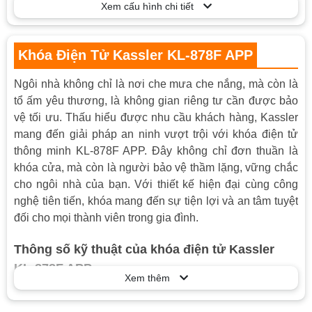
Tự đóng cửa
Xem cấu hình chi tiết
Có thể điều chỉnh âm lượng khi hoạt
động từ thấp đến cao
Chức năng Reset khi bị lỗi chương trình
Khóa Điện Tử Kassler KL-878F APP
Tính năng
Chức năng cảnh báo khi Pin yếu và lỗi
chức năng
Ngôi nhà không chỉ là nơi che mưa che nắng, mà còn là
Có thiết lập chế độ tự động hoặc chế độ
tổ ấm yêu thương, là không gian riêng tư cần được bảo
thủ công
vệ tối ưu. Thấu hiểu được nhu cầu khách hàng, Kassler
Face ID
mang đến giải pháp an ninh vượt trội với khóa điện tử
Mặt khóa ngoài: Nhựa ABS chịu lực, Hợp
thông minh KL-878F APP. Đây không chỉ đơn thuần là
kim
khóa cửa, mà còn là người bảo vệ thầm lặng, vững chắc
Vật liệu
Mặt khóa trong: Nhựa ABS chịu lực, Hợp
cho ngôi nhà của bạn. Với thiết kế hiện đại cùng công
kim
nghệ tiên tiến, khóa mang đến sự tiện lợi và an tâm tuyệt
đối cho mọi thành viên trong gia đình.
5000mah
Nguồn điện
Tuổi thọ pin: 5.000 lần (đóng / mở)
Thông số kỹ thuật của khóa điện tử Kassler
Nguồn khẩn
Cổng USB
KL-878F APP
cấp
Xem thêm
Khoá Kassler KL-878F APP khoác lên mình vẻ đẹp sang
Độ dày cửa
40~90mm
trọng với sắc đồng thời thượng, hài hòa với mọi phong