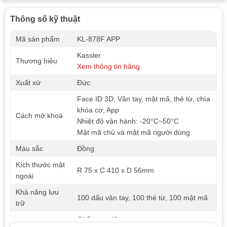
Thông số kỹ thuật
Mã sản phẩm
KL-878F APP
Kassler
Thương hiệu
Xem thông tin hãng
Xuất xứ
Đức
Face ID 3D, Vân tay, mật mã, thẻ từ, chìa
khóa cơ, App
Cách mở khoá
Nhiệt độ vận hành: -20°C~50°C
Mật mã chủ và mật mã người dùng
Màu sắc
Đồng
Kích thước mặt
R 75 x C 410 x D 56mm
ngoài
Khả năng lưu
100 dấu vân tay, 100 thẻ từ, 100 mật mã
trữ
Chống va đập