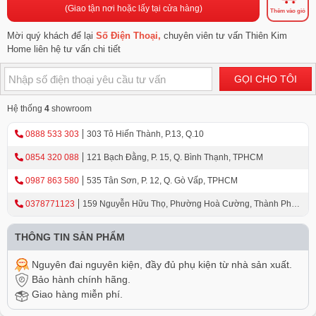
(Giao tận nơi hoặc lấy tại cửa hàng)
Thêm vào giỏ
Mời quý khách để lại
Số Điện Thoại,
chuyên viên tư vấn Thiên Kim
Home liên hệ tư vấn chi tiết
GỌI CHO TÔI
Hệ thống
4
showroom
0888 533 303
303 Tô Hiến Thành, P.13, Q.10
0854 320 088
121 Bạch Đằng, P. 15, Q. Bình Thạnh, TPHCM
0987 863 580
535 Tân Sơn, P. 12, Q. Gò Vấp, TPHCM
0378771123
159 Nguyễn Hữu Thọ, Phường Hoà Cường, Thành Phố
Đà Nẵng
THÔNG TIN SẢN PHẨM
Nguyên đai nguyên kiện, đầy đủ phụ kiện từ nhà sản xuất.
Bảo hành chính hãng.
Giao hàng miễn phí.